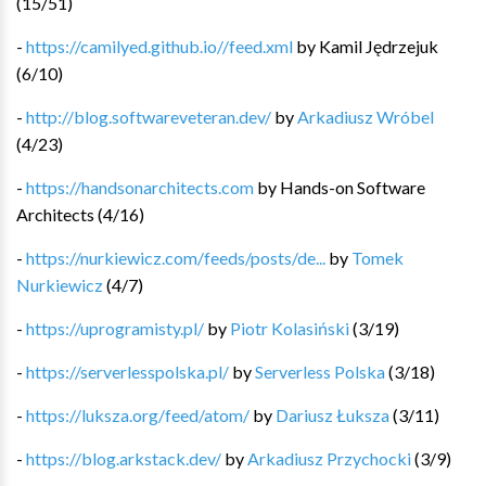
(
15
/
51
)
-
https://camilyed.github.io//feed.xml
by
Kamil Jędrzejuk
(
6
/
10
)
-
http://blog.softwareveteran.dev/
by
Arkadiusz Wróbel
(
4
/
23
)
-
https://handsonarchitects.com
by
Hands-on Software
Architects
(
4
/
16
)
-
https://nurkiewicz.com/feeds/posts/de...
by
Tomek
Nurkiewicz
(
4
/
7
)
-
https://uprogramisty.pl/
by
Piotr Kolasiński
(
3
/
19
)
-
https://serverlesspolska.pl/
by
Serverless Polska
(
3
/
18
)
-
https://luksza.org/feed/atom/
by
Dariusz Łuksza
(
3
/
11
)
-
https://blog.arkstack.dev/
by
Arkadiusz Przychocki
(
3
/
9
)