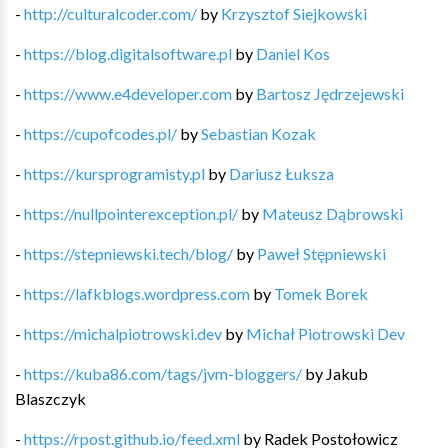
-
http://culturalcoder.com/
by
Krzysztof Siejkowski
-
https://blog.digitalsoftware.pl
by
Daniel Kos
-
https://www.e4developer.com
by
Bartosz Jędrzejewski
-
https://cupofcodes.pl/
by
Sebastian Kozak
-
https://kursprogramisty.pl
by
Dariusz Łuksza
-
https://nullpointerexception.pl/
by
Mateusz Dąbrowski
-
https://stepniewski.tech/blog/
by
Paweł Stępniewski
-
https://lafkblogs.wordpress.com
by
Tomek Borek
-
https://michalpiotrowski.dev
by
Michał Piotrowski Dev
-
https://kuba86.com/tags/jvm-bloggers/
by
Jakub
Blaszczyk
-
https://rpost.github.io/feed.xml
by
Radek Postołowicz