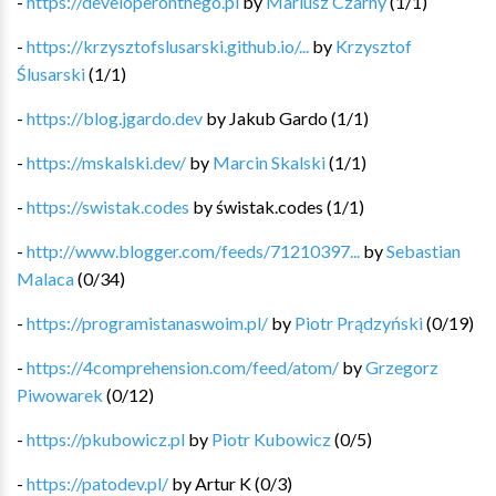
-
https://developeronthego.pl
by
Mariusz Czarny
(
1
/
1
)
-
https://krzysztofslusarski.github.io/...
by
Krzysztof
Ślusarski
(
1
/
1
)
-
https://blog.jgardo.dev
by
Jakub Gardo
(
1
/
1
)
-
https://mskalski.dev/
by
Marcin Skalski
(
1
/
1
)
-
https://swistak.codes
by
świstak.codes
(
1
/
1
)
-
http://www.blogger.com/feeds/71210397...
by
Sebastian
Malaca
(
0
/
34
)
-
https://programistanaswoim.pl/
by
Piotr Prądzyński
(
0
/
19
)
-
https://4comprehension.com/feed/atom/
by
Grzegorz
Piwowarek
(
0
/
12
)
-
https://pkubowicz.pl
by
Piotr Kubowicz
(
0
/
5
)
-
https://patodev.pl/
by
Artur K
(
0
/
3
)