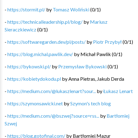
-
https://stormit.pl/
by
Tomasz Woliński
(
0
/
1
)
-
https://technicalleadership.pl/blog/
by
Mariusz
Sieraczkiewicz
(
0
/
1
)
-
https://softwaregarden.dev/pl/posts/
by
Piotr Przybył
(
0
/
1
)
-
https://blog.michal.pawlik.dev/
by
Michał Pawlik
(
0
/
1
)
-
https://bykowski.pl/
by
Przemysław Bykowski
(
0
/
1
)
-
https://kobietydokodu.pl
by
Anna Pietras, Jakub Derda
-
https://medium.com/@lukaszlenart?sour...
by
Łukasz Lenart
-
https://szymonsawicki.net
by
Szymon's tech blog
-
https://medium.com/@bszwej?source=rss...
by
Bartłomiej
Szwej
-
https://blog.gotofinal.com/
by
Bartłomiej Mazur