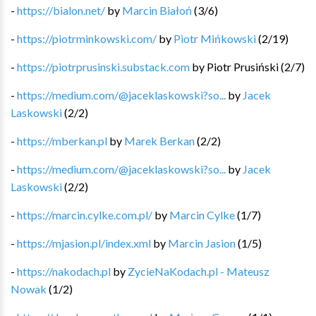
-
https://bialon.net/
by
Marcin Białoń
(
3
/
6
)
-
https://piotrminkowski.com/
by
Piotr Mińkowski
(
2
/
19
)
-
https://piotrprusinski.substack.com
by
Piotr Prusiński
(
2
/
7
)
-
https://medium.com/@jaceklaskowski?so...
by
Jacek
Laskowski
(
2
/
2
)
-
https://mberkan.pl
by
Marek Berkan
(
2
/
2
)
-
https://medium.com/@jaceklaskowski?so...
by
Jacek
Laskowski
(
2
/
2
)
-
https://marcin.cylke.com.pl/
by
Marcin Cylke
(
1
/
7
)
-
https://mjasion.pl/index.xml
by
Marcin Jasion
(
1
/
5
)
-
https://nakodach.pl
by
ZycieNaKodach.pl - Mateusz
Nowak
(
1
/
2
)