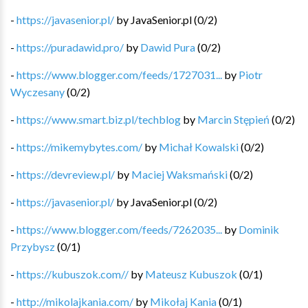
-
https://javasenior.pl/
by
JavaSenior.pl
(
0
/
2
)
-
https://puradawid.pro/
by
Dawid Pura
(
0
/
2
)
-
https://www.blogger.com/feeds/1727031...
by
Piotr
Wyczesany
(
0
/
2
)
-
https://www.smart.biz.pl/techblog
by
Marcin Stępień
(
0
/
2
)
-
https://mikemybytes.com/
by
Michał Kowalski
(
0
/
2
)
-
https://devreview.pl/
by
Maciej Waksmański
(
0
/
2
)
-
https://javasenior.pl/
by
JavaSenior.pl
(
0
/
2
)
-
https://www.blogger.com/feeds/7262035...
by
Dominik
Przybysz
(
0
/
1
)
-
https://kubuszok.com//
by
Mateusz Kubuszok
(
0
/
1
)
-
http://mikolajkania.com/
by
Mikołaj Kania
(
0
/
1
)