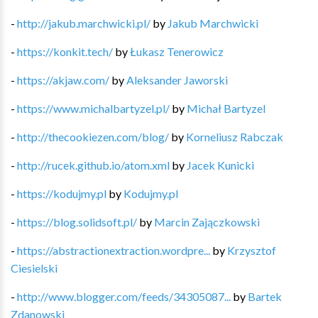
-
http://jakub.marchwicki.pl/
by
Jakub Marchwicki
-
https://konkit.tech/
by
Łukasz Tenerowicz
-
https://akjaw.com/
by
Aleksander Jaworski
-
https://www.michalbartyzel.pl/
by
Michał Bartyzel
-
http://thecookiezen.com/blog/
by
Korneliusz Rabczak
-
http://rucek.github.io/atom.xml
by
Jacek Kunicki
-
https://kodujmy.pl
by
Kodujmy.pl
-
https://blog.solidsoft.pl/
by
Marcin Zajączkowski
-
https://abstractionextraction.wordpre...
by
Krzysztof
Ciesielski
-
http://www.blogger.com/feeds/34305087...
by
Bartek
Zdanowski