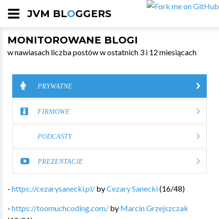
JVM BL
O
GGERS
MONITOROWANE BLOGI
w nawiasach liczba postów w ostatnich 3 i 12 miesiącach
PRYWATNE
FIRMOWE
PODCASTY
PREZENTACJE
-
https://cezarysanecki.pl/
by
Cezary Sanecki
(
16
/
48
)
-
https://toomuchcoding.com/
by
Marcin Grzejszczak