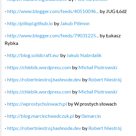
-
http://www.blogger.com/feeds/40510096...
by
JUG Łódź
-
http://pillopl.github.io
by
Jakub Pilimon
-
http://www.blogger.com/feeds/79031225...
by
Łukasz
Rybka
-
http://blog.solidcraft.eu/
by
Jakub Nabrdalik
-
https://chlebik.wordpress.com
by
Michał Piotrowski
-
https://robertniestroj.hashnode.dev
by
Robert Niestrój
-
https://chlebik.wordpress.com
by
Michał Piotrowski
-
https://wprostychslowach.pl
by
W prostych słowach
-
http://blog.marcinchwedczuk.pl
by
0xmarcin
-
https://robertniestroj.hashnode.dev
by
Robert Niestrój