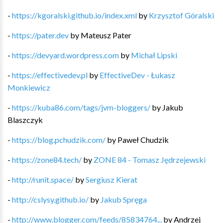
-
https://kgoralski.github.io/index.xml
by
Krzysztof Góralski
-
https://pater.dev
by
Mateusz Pater
-
https://devyard.wordpress.com
by
Michał Lipski
-
https://effectivedev.pl
by
EffectiveDev - Łukasz
Monkiewicz
-
https://kuba86.com/tags/jvm-bloggers/
by
Jakub
Blaszczyk
-
https://blog.pchudzik.com/
by
Paweł Chudzik
-
https://zone84.tech/
by
ZONE 84 - Tomasz Jędrzejewski
-
http://runit.space/
by
Sergiusz Kierat
-
http://cslysy.github.io/
by
Jakub Spręga
-
http://www.blogger.com/feeds/85834764...
by
Andrzej