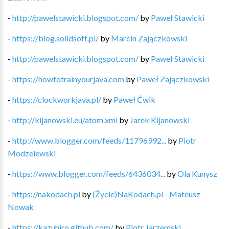
-
http://pawelstawicki.blogspot.com/
by
Paweł Stawicki
-
https://blog.solidsoft.pl/
by
Marcin Zajączkowski
-
http://pawelstawicki.blogspot.com/
by
Paweł Stawicki
-
https://howtotrainyourjava.com
by
Paweł Zajączkowski
-
https://clockworkjava.pl/
by
Paweł Ćwik
-
http://kijanowski.eu/atom.xml
by
Jarek Kijanowski
-
http://www.blogger.com/feeds/11796992...
by
Piotr
Modzelewski
-
https://www.blogger.com/feeds/6436034...
by
Ola Kunysz
-
https://nakodach.pl
by
(Życie)NaKodach.pl - Mateusz
Nowak
-
https://kazuhiro.github.com/
by
Piotr Jarzemski