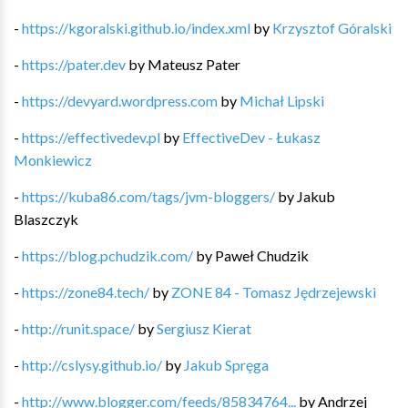
-
https://kgoralski.github.io/index.xml
by
Krzysztof Góralski
-
https://pater.dev
by
Mateusz Pater
-
https://devyard.wordpress.com
by
Michał Lipski
-
https://effectivedev.pl
by
EffectiveDev - Łukasz
Monkiewicz
-
https://kuba86.com/tags/jvm-bloggers/
by
Jakub
Blaszczyk
-
https://blog.pchudzik.com/
by
Paweł Chudzik
-
https://zone84.tech/
by
ZONE 84 - Tomasz Jędrzejewski
-
http://runit.space/
by
Sergiusz Kierat
-
http://cslysy.github.io/
by
Jakub Spręga
-
http://www.blogger.com/feeds/85834764...
by
Andrzej