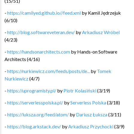
(
15
/
51
)
-
https://camilyed.github.io//feed.xml
by
Kamil Jędrzejuk
(
6
/
10
)
-
http://blog.softwareveteran.dev/
by
Arkadiusz Wróbel
(
4
/
23
)
-
https://handsonarchitects.com
by
Hands-on Software
Architects
(
4
/
16
)
-
https://nurkiewicz.com/feeds/posts/de...
by
Tomek
Nurkiewicz
(
4
/
7
)
-
https://uprogramisty.pl/
by
Piotr Kolasiński
(
3
/
19
)
-
https://serverlesspolska.pl/
by
Serverless Polska
(
3
/
18
)
-
https://luksza.org/feed/atom/
by
Dariusz Łuksza
(
3
/
11
)
-
https://blog.arkstack.dev/
by
Arkadiusz Przychocki
(
3
/
9
)