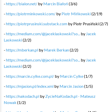
-
https://bialon.net/
by
Marcin Białoń
(
3
/
6
)
-
https://piotrminkowski.com/
by
Piotr Mińkowski
(
2
/
19
)
-
https://piotrprusinski.substack.com
by
Piotr Prusiński
(
2
/
7
)
-
https://medium.com/@jaceklaskowski?so...
by
Jacek
Laskowski
(
2
/
2
)
-
https://mberkan.pl
by
Marek Berkan
(
2
/
2
)
-
https://medium.com/@jaceklaskowski?so...
by
Jacek
Laskowski
(
2
/
2
)
-
https://marcin.cylke.com.pl/
by
Marcin Cylke
(
1
/
7
)
-
https://mjasion.pl/index.xml
by
Marcin Jasion
(
1
/
5
)
-
https://nakodach.pl
by
ZycieNaKodach.pl - Mateusz
Nowak
(
1
/
2
)