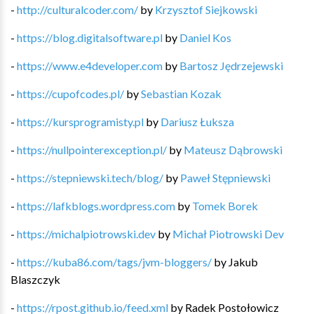
-
http://culturalcoder.com/
by
Krzysztof Siejkowski
-
https://blog.digitalsoftware.pl
by
Daniel Kos
-
https://www.e4developer.com
by
Bartosz Jędrzejewski
-
https://cupofcodes.pl/
by
Sebastian Kozak
-
https://kursprogramisty.pl
by
Dariusz Łuksza
-
https://nullpointerexception.pl/
by
Mateusz Dąbrowski
-
https://stepniewski.tech/blog/
by
Paweł Stępniewski
-
https://lafkblogs.wordpress.com
by
Tomek Borek
-
https://michalpiotrowski.dev
by
Michał Piotrowski Dev
-
https://kuba86.com/tags/jvm-bloggers/
by
Jakub
Blaszczyk
-
https://rpost.github.io/feed.xml
by
Radek Postołowicz