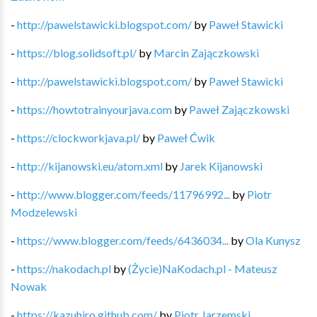
-
http://pawelstawicki.blogspot.com/
by
Paweł Stawicki
-
https://blog.solidsoft.pl/
by
Marcin Zajączkowski
-
http://pawelstawicki.blogspot.com/
by
Paweł Stawicki
-
https://howtotrainyourjava.com
by
Paweł Zajączkowski
-
https://clockworkjava.pl/
by
Paweł Ćwik
-
http://kijanowski.eu/atom.xml
by
Jarek Kijanowski
-
http://www.blogger.com/feeds/11796992...
by
Piotr
Modzelewski
-
https://www.blogger.com/feeds/6436034...
by
Ola Kunysz
-
https://nakodach.pl
by
(Życie)NaKodach.pl - Mateusz
Nowak
-
https://kazuhiro.github.com/
by
Piotr Jarzemski