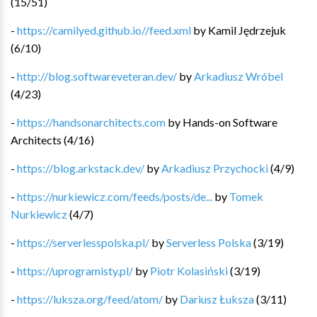
(
15
/
51
)
-
https://camilyed.github.io//feed.xml
by
Kamil Jędrzejuk
(
6
/
10
)
-
http://blog.softwareveteran.dev/
by
Arkadiusz Wróbel
(
4
/
23
)
-
https://handsonarchitects.com
by
Hands-on Software
Architects
(
4
/
16
)
-
https://blog.arkstack.dev/
by
Arkadiusz Przychocki
(
4
/
9
)
-
https://nurkiewicz.com/feeds/posts/de...
by
Tomek
Nurkiewicz
(
4
/
7
)
-
https://serverlesspolska.pl/
by
Serverless Polska
(
3
/
19
)
-
https://uprogramisty.pl/
by
Piotr Kolasiński
(
3
/
19
)
-
https://luksza.org/feed/atom/
by
Dariusz Łuksza
(
3
/
11
)