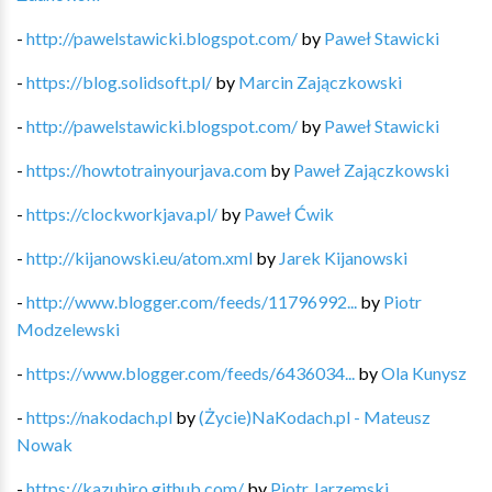
-
http://pawelstawicki.blogspot.com/
by
Paweł Stawicki
-
https://blog.solidsoft.pl/
by
Marcin Zajączkowski
-
http://pawelstawicki.blogspot.com/
by
Paweł Stawicki
-
https://howtotrainyourjava.com
by
Paweł Zajączkowski
-
https://clockworkjava.pl/
by
Paweł Ćwik
-
http://kijanowski.eu/atom.xml
by
Jarek Kijanowski
-
http://www.blogger.com/feeds/11796992...
by
Piotr
Modzelewski
-
https://www.blogger.com/feeds/6436034...
by
Ola Kunysz
-
https://nakodach.pl
by
(Życie)NaKodach.pl - Mateusz
Nowak
-
https://kazuhiro.github.com/
by
Piotr Jarzemski