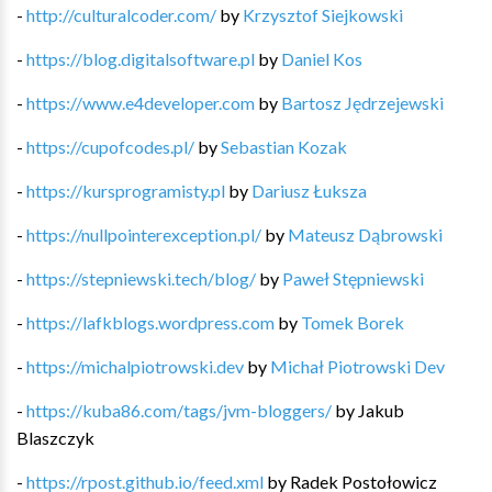
-
http://culturalcoder.com/
by
Krzysztof Siejkowski
-
https://blog.digitalsoftware.pl
by
Daniel Kos
-
https://www.e4developer.com
by
Bartosz Jędrzejewski
-
https://cupofcodes.pl/
by
Sebastian Kozak
-
https://kursprogramisty.pl
by
Dariusz Łuksza
-
https://nullpointerexception.pl/
by
Mateusz Dąbrowski
-
https://stepniewski.tech/blog/
by
Paweł Stępniewski
-
https://lafkblogs.wordpress.com
by
Tomek Borek
-
https://michalpiotrowski.dev
by
Michał Piotrowski Dev
-
https://kuba86.com/tags/jvm-bloggers/
by
Jakub
Blaszczyk
-
https://rpost.github.io/feed.xml
by
Radek Postołowicz