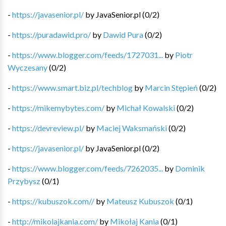
-
https://javasenior.pl/
by
JavaSenior.pl
(
0
/
2
)
-
https://puradawid.pro/
by
Dawid Pura
(
0
/
2
)
-
https://www.blogger.com/feeds/1727031...
by
Piotr
Wyczesany
(
0
/
2
)
-
https://www.smart.biz.pl/techblog
by
Marcin Stępień
(
0
/
2
)
-
https://mikemybytes.com/
by
Michał Kowalski
(
0
/
2
)
-
https://devreview.pl/
by
Maciej Waksmański
(
0
/
2
)
-
https://javasenior.pl/
by
JavaSenior.pl
(
0
/
2
)
-
https://www.blogger.com/feeds/7262035...
by
Dominik
Przybysz
(
0
/
1
)
-
https://kubuszok.com//
by
Mateusz Kubuszok
(
0
/
1
)
-
http://mikolajkania.com/
by
Mikołaj Kania
(
0
/
1
)