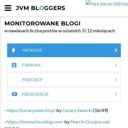
JVM BL
O
GGERS
MONITOROWANE BLOGI
w nawiasach liczba postów w ostatnich 3 i 12 miesiącach
PRYWATNE
FIRMOWE
PODCASTY
PREZENTACJE
-
https://cezarysanecki.pl/
by
Cezary Sanecki
(
16
/
49
)
-
https://toomuchcoding.com/
by
Marcin Grzejszczak