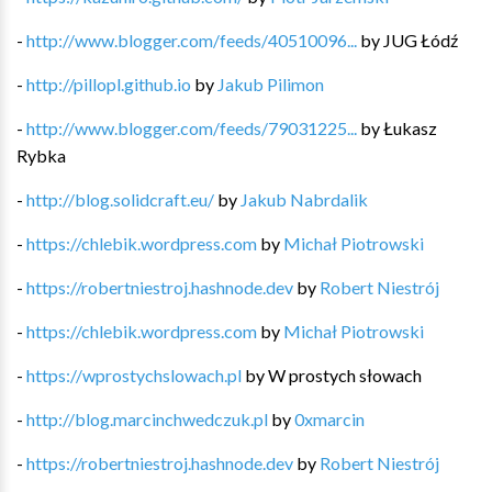
-
http://www.blogger.com/feeds/40510096...
by
JUG Łódź
-
http://pillopl.github.io
by
Jakub Pilimon
-
http://www.blogger.com/feeds/79031225...
by
Łukasz
Rybka
-
http://blog.solidcraft.eu/
by
Jakub Nabrdalik
-
https://chlebik.wordpress.com
by
Michał Piotrowski
-
https://robertniestroj.hashnode.dev
by
Robert Niestrój
-
https://chlebik.wordpress.com
by
Michał Piotrowski
-
https://wprostychslowach.pl
by
W prostych słowach
-
http://blog.marcinchwedczuk.pl
by
0xmarcin
-
https://robertniestroj.hashnode.dev
by
Robert Niestrój