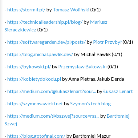
-
https://stormit.pl/
by
Tomasz Woliński
(
0
/
1
)
-
https://technicalleadership.pl/blog/
by
Mariusz
Sieraczkiewicz
(
0
/
1
)
-
https://softwaregarden.dev/pl/posts/
by
Piotr Przybył
(
0
/
1
)
-
https://blog.michal.pawlik.dev/
by
Michał Pawlik
(
0
/
1
)
-
https://bykowski.pl/
by
Przemysław Bykowski
(
0
/
1
)
-
https://kobietydokodu.pl
by
Anna Pietras, Jakub Derda
-
https://medium.com/@lukaszlenart?sour...
by
Łukasz Lenart
-
https://szymonsawicki.net
by
Szymon's tech blog
-
https://medium.com/@bszwej?source=rss...
by
Bartłomiej
Szwej
-
https://blog.gotofinal.com/
by
Bartłomiej Mazur