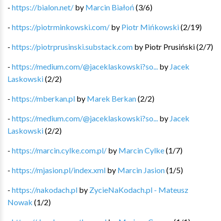
-
https://bialon.net/
by
Marcin Białoń
(
3
/
6
)
-
https://piotrminkowski.com/
by
Piotr Mińkowski
(
2
/
19
)
-
https://piotrprusinski.substack.com
by
Piotr Prusiński
(
2
/
7
)
-
https://medium.com/@jaceklaskowski?so...
by
Jacek
Laskowski
(
2
/
2
)
-
https://mberkan.pl
by
Marek Berkan
(
2
/
2
)
-
https://medium.com/@jaceklaskowski?so...
by
Jacek
Laskowski
(
2
/
2
)
-
https://marcin.cylke.com.pl/
by
Marcin Cylke
(
1
/
7
)
-
https://mjasion.pl/index.xml
by
Marcin Jasion
(
1
/
5
)
-
https://nakodach.pl
by
ZycieNaKodach.pl - Mateusz
Nowak
(
1
/
2
)