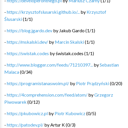
-
https://developeronthego.pl
by
Mariusz Czarny
(
1
/
1
)
-
https://krzysztofslusarski.github.io/...
by
Krzysztof
Ślusarski
(
1
/
1
)
-
https://blog.jgardo.dev
by
Jakub Gardo
(
1
/
1
)
-
https://mskalski.dev/
by
Marcin Skalski
(
1
/
1
)
-
https://swistak.codes
by
świstak.codes
(
1
/
1
)
-
http://www.blogger.com/feeds/71210397...
by
Sebastian
Malaca
(
0
/
34
)
-
https://programistanaswoim.pl/
by
Piotr Prądzyński
(
0
/
20
)
-
https://4comprehension.com/feed/atom/
by
Grzegorz
Piwowarek
(
0
/
12
)
-
https://pkubowicz.pl
by
Piotr Kubowicz
(
0
/
5
)
-
https://patodev.pl/
by
Artur K
(
0
/
3
)