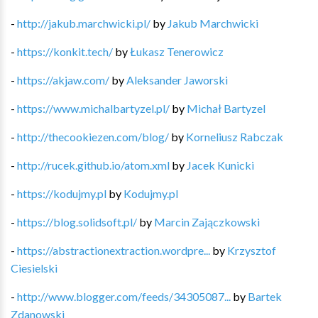
-
http://jakub.marchwicki.pl/
by
Jakub Marchwicki
-
https://konkit.tech/
by
Łukasz Tenerowicz
-
https://akjaw.com/
by
Aleksander Jaworski
-
https://www.michalbartyzel.pl/
by
Michał Bartyzel
-
http://thecookiezen.com/blog/
by
Korneliusz Rabczak
-
http://rucek.github.io/atom.xml
by
Jacek Kunicki
-
https://kodujmy.pl
by
Kodujmy.pl
-
https://blog.solidsoft.pl/
by
Marcin Zajączkowski
-
https://abstractionextraction.wordpre...
by
Krzysztof
Ciesielski
-
http://www.blogger.com/feeds/34305087...
by
Bartek
Zdanowski