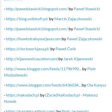
-
http://pawelstawicki.blogspot.com/
by
Paweł Stawicki
-
https://blog.solidsoft.pl/
by
Marcin Zajączkowski
-
http://pawelstawicki.blogspot.com/
by
Paweł Stawicki
-
https://howtotrainyourjava.com
by
Paweł Zajączkowski
-
https://clockworkjava.pl/
by
Paweł Ćwik
-
http://kijanowski.eu/atom.xml
by
Jarek Kijanowski
-
http://www.blogger.com/feeds/11796992...
by
Piotr
Modzelewski
-
https://www.blogger.com/feeds/6436034...
by
Ola Kunysz
-
https://nakodach.pl
by
(Życie)NaKodach.pl - Mateusz
Nowak
-
https://kazuhiro.github.com/
by
Piotr Jarzemski