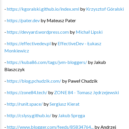
-
https://kgoralski.github.io/index.xml
by
Krzysztof Góralski
-
https://pater.dev
by
Mateusz Pater
-
https://devyard.wordpress.com
by
Michał Lipski
-
https://effectivedev.pl
by
EffectiveDev - Łukasz
Monkiewicz
-
https://kuba86.com/tags/jvm-bloggers/
by
Jakub
Blaszczyk
-
https://blog.pchudzik.com/
by
Paweł Chudzik
-
https://zone84.tech/
by
ZONE 84 - Tomasz Jędrzejewski
-
http://runit.space/
by
Sergiusz Kierat
-
http://cslysy.github.io/
by
Jakub Spręga
-
http://www.blogger.com/feeds/85834764...
by
Andrzej