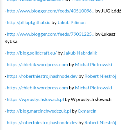
-
http://www.blogger.com/feeds/40510096...
by
JUG Łódź
-
http://pillopl.github.io
by
Jakub Pilimon
-
http://www.blogger.com/feeds/79031225...
by
Łukasz
Rybka
-
http://blog.solidcraft.eu/
by
Jakub Nabrdalik
-
https://chlebik.wordpress.com
by
Michał Piotrowski
-
https://robertniestroj.hashnode.dev
by
Robert Niestrój
-
https://chlebik.wordpress.com
by
Michał Piotrowski
-
https://wprostychslowach.pl
by
W prostych słowach
-
http://blog.marcinchwedczuk.pl
by
0xmarcin
-
https://robertniestroj.hashnode.dev
by
Robert Niestrój