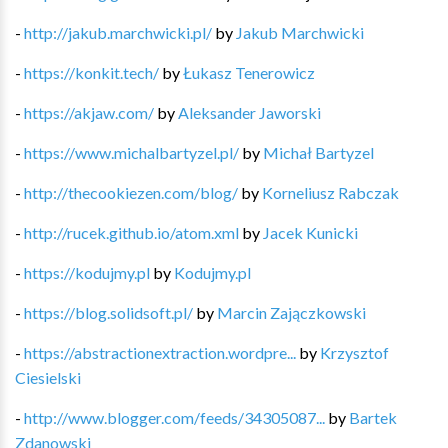
-
http://jakub.marchwicki.pl/
by
Jakub Marchwicki
-
https://konkit.tech/
by
Łukasz Tenerowicz
-
https://akjaw.com/
by
Aleksander Jaworski
-
https://www.michalbartyzel.pl/
by
Michał Bartyzel
-
http://thecookiezen.com/blog/
by
Korneliusz Rabczak
-
http://rucek.github.io/atom.xml
by
Jacek Kunicki
-
https://kodujmy.pl
by
Kodujmy.pl
-
https://blog.solidsoft.pl/
by
Marcin Zajączkowski
-
https://abstractionextraction.wordpre...
by
Krzysztof
Ciesielski
-
http://www.blogger.com/feeds/34305087...
by
Bartek
Zdanowski