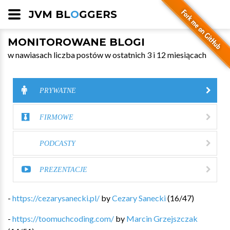
JVM BL
O
GGERS
MONITOROWANE BLOGI
w nawiasach liczba postów w ostatnich 3 i 12 miesiącach
PRYWATNE
FIRMOWE
PODCASTY
PREZENTACJE
-
https://cezarysanecki.pl/
by
Cezary Sanecki
(
16
/
47
)
-
https://toomuchcoding.com/
by
Marcin Grzejszczak