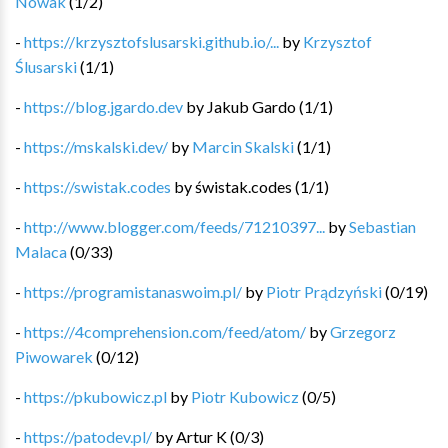
Nowak
(
1
/
2
)
-
https://krzysztofslusarski.github.io/...
by
Krzysztof
Ślusarski
(
1
/
1
)
-
https://blog.jgardo.dev
by
Jakub Gardo
(
1
/
1
)
-
https://mskalski.dev/
by
Marcin Skalski
(
1
/
1
)
-
https://swistak.codes
by
świstak.codes
(
1
/
1
)
-
http://www.blogger.com/feeds/71210397...
by
Sebastian
Malaca
(
0
/
33
)
-
https://programistanaswoim.pl/
by
Piotr Prądzyński
(
0
/
19
)
-
https://4comprehension.com/feed/atom/
by
Grzegorz
Piwowarek
(
0
/
12
)
-
https://pkubowicz.pl
by
Piotr Kubowicz
(
0
/
5
)
-
https://patodev.pl/
by
Artur K
(
0
/
3
)