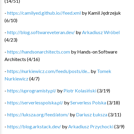
(
14
/
51
)
-
https://camilyed.github.io//feed.xml
by
Kamil Jędrzejuk
(
6
/
10
)
-
http://blog.softwareveteran.dev/
by
Arkadiusz Wróbel
(
4
/
23
)
-
https://handsonarchitects.com
by
Hands-on Software
Architects
(
4
/
16
)
-
https://nurkiewicz.com/feeds/posts/de...
by
Tomek
Nurkiewicz
(
4
/
7
)
-
https://uprogramisty.pl/
by
Piotr Kolasiński
(
3
/
19
)
-
https://serverlesspolska.pl/
by
Serverless Polska
(
3
/
18
)
-
https://luksza.org/feed/atom/
by
Dariusz Łuksza
(
3
/
11
)
-
https://blog.arkstack.dev/
by
Arkadiusz Przychocki
(
3
/
9
)