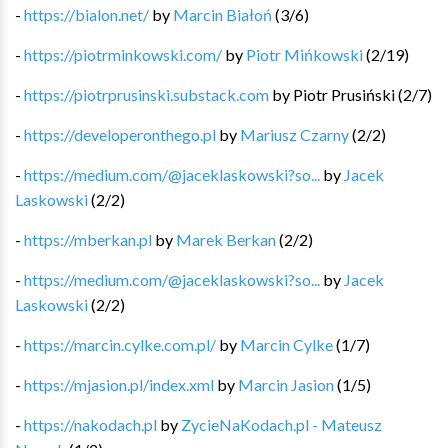
-
https://bialon.net/
by
Marcin Białoń
(
3
/
6
)
-
https://piotrminkowski.com/
by
Piotr Mińkowski
(
2
/
19
)
-
https://piotrprusinski.substack.com
by
Piotr Prusiński
(
2
/
7
)
-
https://developeronthego.pl
by
Mariusz Czarny
(
2
/
2
)
-
https://medium.com/@jaceklaskowski?so...
by
Jacek
Laskowski
(
2
/
2
)
-
https://mberkan.pl
by
Marek Berkan
(
2
/
2
)
-
https://medium.com/@jaceklaskowski?so...
by
Jacek
Laskowski
(
2
/
2
)
-
https://marcin.cylke.com.pl/
by
Marcin Cylke
(
1
/
7
)
-
https://mjasion.pl/index.xml
by
Marcin Jasion
(
1
/
5
)
-
https://nakodach.pl
by
ZycieNaKodach.pl - Mateusz