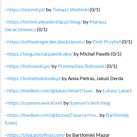
-
https://stormit.pl/
by
Tomasz Woliński
(
0
/
1
)
-
https://technicalleadership.pl/blog/
by
Mariusz
Sieraczkiewicz
(
0
/
1
)
-
https://softwaregarden.dev/pl/posts/
by
Piotr Przybył
(
0
/
1
)
-
https://blog.michal.pawlik.dev/
by
Michał Pawlik
(
0
/
1
)
-
https://bykowski.pl/
by
Przemysław Bykowski
(
0
/
1
)
-
https://kobietydokodu.pl
by
Anna Pietras, Jakub Derda
-
https://medium.com/@lukaszlenart?sour...
by
Łukasz Lenart
-
https://szymonsawicki.net
by
Szymon's tech blog
-
https://medium.com/@bszwej?source=rss...
by
Bartłomiej
Szwej
-
https://blog.gotofinal.com/
by
Bartłomiej Mazur