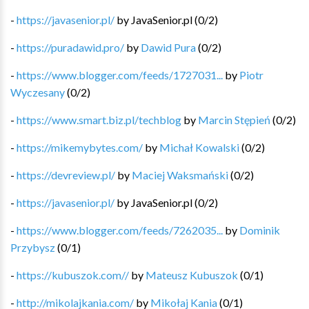
-
https://javasenior.pl/
by
JavaSenior.pl
(
0
/
2
)
-
https://puradawid.pro/
by
Dawid Pura
(
0
/
2
)
-
https://www.blogger.com/feeds/1727031...
by
Piotr
Wyczesany
(
0
/
2
)
-
https://www.smart.biz.pl/techblog
by
Marcin Stępień
(
0
/
2
)
-
https://mikemybytes.com/
by
Michał Kowalski
(
0
/
2
)
-
https://devreview.pl/
by
Maciej Waksmański
(
0
/
2
)
-
https://javasenior.pl/
by
JavaSenior.pl
(
0
/
2
)
-
https://www.blogger.com/feeds/7262035...
by
Dominik
Przybysz
(
0
/
1
)
-
https://kubuszok.com//
by
Mateusz Kubuszok
(
0
/
1
)
-
http://mikolajkania.com/
by
Mikołaj Kania
(
0
/
1
)