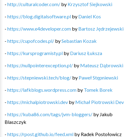
-
http://culturalcoder.com/
by
Krzysztof Siejkowski
-
https://blog.digitalsoftware.pl
by
Daniel Kos
-
https://www.e4developer.com
by
Bartosz Jędrzejewski
-
https://cupofcodes.pl/
by
Sebastian Kozak
-
https://kursprogramisty.pl
by
Dariusz Łuksza
-
https://nullpointerexception.pl/
by
Mateusz Dąbrowski
-
https://stepniewski.tech/blog/
by
Paweł Stępniewski
-
https://lafkblogs.wordpress.com
by
Tomek Borek
-
https://michalpiotrowski.dev
by
Michał Piotrowski Dev
-
https://kuba86.com/tags/jvm-bloggers/
by
Jakub
Blaszczyk
-
https://rpost.github.io/feed.xml
by
Radek Postołowicz