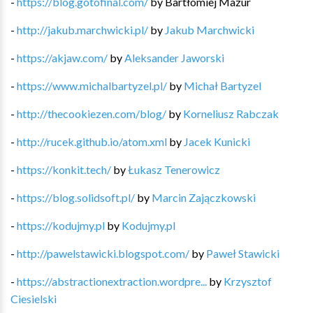
-
https://blog.gotofinal.com/
by
Bartłomiej Mazur
-
http://jakub.marchwicki.pl/
by
Jakub Marchwicki
-
https://akjaw.com/
by
Aleksander Jaworski
-
https://www.michalbartyzel.pl/
by
Michał Bartyzel
-
http://thecookiezen.com/blog/
by
Korneliusz Rabczak
-
http://rucek.github.io/atom.xml
by
Jacek Kunicki
-
https://konkit.tech/
by
Łukasz Tenerowicz
-
https://blog.solidsoft.pl/
by
Marcin Zajączkowski
-
https://kodujmy.pl
by
Kodujmy.pl
-
http://pawelstawicki.blogspot.com/
by
Paweł Stawicki
-
https://abstractionextraction.wordpre...
by
Krzysztof
Ciesielski