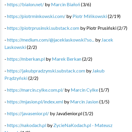
-
https://bialon.net/
by
Marcin Białoń
(
3
/
6
)
-
https://piotrminkowski.com/
by
Piotr Mińkowski
(
2
/
19
)
-
https://piotrprusinski.substack.com
by
Piotr Prusiński
(
2
/
7
)
-
https://medium.com/@jaceklaskowski?so...
by
Jacek
Laskowski
(
2
/
2
)
-
https://mberkan.pl
by
Marek Berkan
(
2
/
2
)
-
https://jakubpradzynski.substack.com
by
Jakub
Prądzyński
(
2
/
2
)
-
https://marcin.cylke.com.pl/
by
Marcin Cylke
(
1
/
7
)
-
https://mjasion.pl/index.xml
by
Marcin Jasion
(
1
/
5
)
-
https://javasenior.pl/
by
JavaSenior.pl
(
1
/
2
)
-
https://nakodach.pl
by
ZycieNaKodach.pl - Mateusz