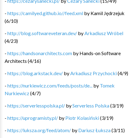
-
https://cezarysanecki.pl/
by
Cezary Sanecki
(
15
/
49
)
-
https://camilyed.github.io//feed.xml
by
Kamil Jędrzejuk
(
6
/
10
)
-
http://blog.softwareveteran.dev/
by
Arkadiusz Wróbel
(
4
/
23
)
-
https://handsonarchitects.com
by
Hands-on Software
Architects
(
4
/
16
)
-
https://blog.arkstack.dev/
by
Arkadiusz Przychocki
(
4
/
9
)
-
https://nurkiewicz.com/feeds/posts/de...
by
Tomek
Nurkiewicz
(
4
/
7
)
-
https://serverlesspolska.pl/
by
Serverless Polska
(
3
/
19
)
-
https://uprogramisty.pl/
by
Piotr Kolasiński
(
3
/
19
)
-
https://luksza.org/feed/atom/
by
Dariusz Łuksza
(
3
/
11
)