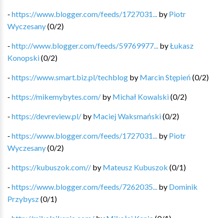
-
https://www.blogger.com/feeds/1727031...
by
Piotr
Wyczesany
(
0
/
2
)
-
http://www.blogger.com/feeds/59769977...
by
Łukasz
Konopski
(
0
/
2
)
-
https://www.smart.biz.pl/techblog
by
Marcin Stępień
(
0
/
2
)
-
https://mikemybytes.com/
by
Michał Kowalski
(
0
/
2
)
-
https://devreview.pl/
by
Maciej Waksmański
(
0
/
2
)
-
https://www.blogger.com/feeds/1727031...
by
Piotr
Wyczesany
(
0
/
2
)
-
https://kubuszok.com//
by
Mateusz Kubuszok
(
0
/
1
)
-
https://www.blogger.com/feeds/7262035...
by
Dominik
Przybysz
(
0
/
1
)