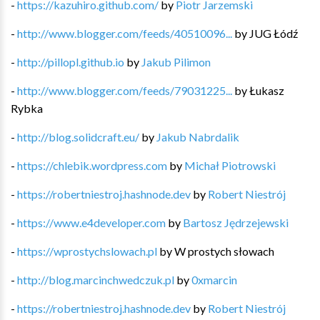
-
https://kazuhiro.github.com/
by
Piotr Jarzemski
-
http://www.blogger.com/feeds/40510096...
by
JUG Łódź
-
http://pillopl.github.io
by
Jakub Pilimon
-
http://www.blogger.com/feeds/79031225...
by
Łukasz
Rybka
-
http://blog.solidcraft.eu/
by
Jakub Nabrdalik
-
https://chlebik.wordpress.com
by
Michał Piotrowski
-
https://robertniestroj.hashnode.dev
by
Robert Niestrój
-
https://www.e4developer.com
by
Bartosz Jędrzejewski
-
https://wprostychslowach.pl
by
W prostych słowach
-
http://blog.marcinchwedczuk.pl
by
0xmarcin
-
https://robertniestroj.hashnode.dev
by
Robert Niestrój