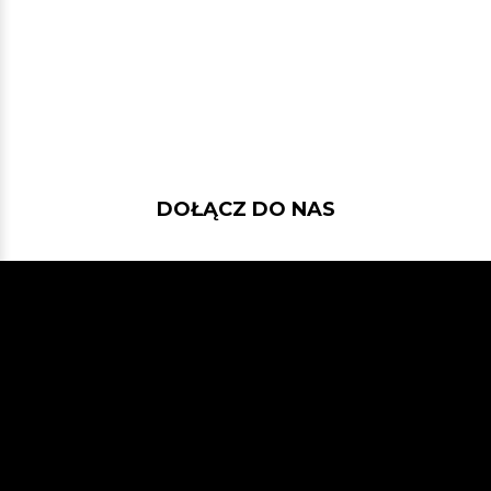
DOŁĄCZ DO NAS
Jeśli chcesz pokodować w projekcie
z dość nowymi technologiami: Javą
21, Spring Bootem, Vavrem i Akką i
co tam sobie jeszcze Javowego
wymyślimy, zapraszamy na naszego
GitHuba
lub Slacka
JVM-Poland
(kanał #jvm-bloggers)