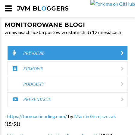
JVM BL
O
GGERS
MONITOROWANE BLOGI
w nawiasach liczba postów w ostatnich 3 i 12 miesiącach
PRYWATNE
FIRMOWE
PODCASTY
PREZENTACJE
-
https://toomuchcoding.com/
by
Marcin Grzejszczak
(
15
/
51
)