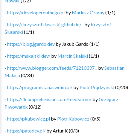
Nowak
(
1
/
2
)
-
https://developeronthego.pl
by
Mariusz Czarny
(
1
/
1
)
-
https://krzysztofslusarski.github.io/...
by
Krzysztof
Ślusarski
(
1
/
1
)
-
https://blog.jgardo.dev
by
Jakub Gardo
(
1
/
1
)
-
https://mskalski.dev/
by
Marcin Skalski
(
1
/
1
)
-
http://www.blogger.com/feeds/71210397...
by
Sebastian
Malaca
(
0
/
34
)
-
https://programistanaswoim.pl/
by
Piotr Prądzyński
(
0
/
20
)
-
https://4comprehension.com/feed/atom/
by
Grzegorz
Piwowarek
(
0
/
12
)
-
https://pkubowicz.pl
by
Piotr Kubowicz
(
0
/
5
)
-
https://patodev.pl/
by
Artur K
(
0
/
3
)