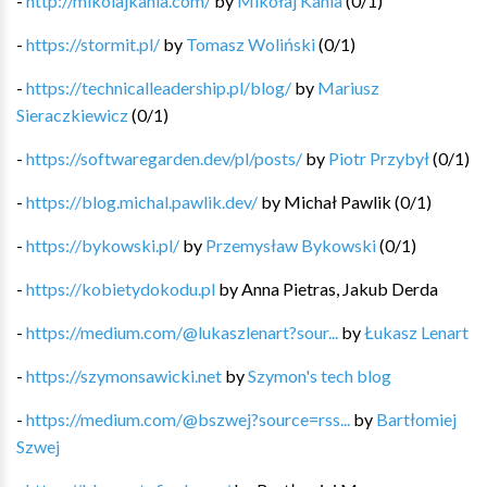
-
http://mikolajkania.com/
by
Mikołaj Kania
(
0
/
1
)
-
https://stormit.pl/
by
Tomasz Woliński
(
0
/
1
)
-
https://technicalleadership.pl/blog/
by
Mariusz
Sieraczkiewicz
(
0
/
1
)
-
https://softwaregarden.dev/pl/posts/
by
Piotr Przybył
(
0
/
1
)
-
https://blog.michal.pawlik.dev/
by
Michał Pawlik
(
0
/
1
)
-
https://bykowski.pl/
by
Przemysław Bykowski
(
0
/
1
)
-
https://kobietydokodu.pl
by
Anna Pietras, Jakub Derda
-
https://medium.com/@lukaszlenart?sour...
by
Łukasz Lenart
-
https://szymonsawicki.net
by
Szymon's tech blog
-
https://medium.com/@bszwej?source=rss...
by
Bartłomiej
Szwej