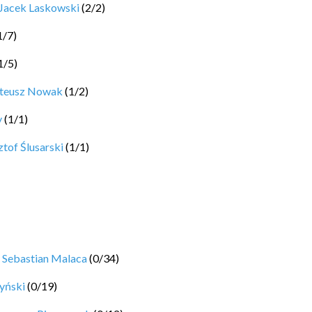
Jacek Laskowski
(
2
/
2
)
1
/
7
)
1
/
5
)
ateusz Nowak
(
1
/
2
)
y
(
1
/
1
)
tof Ślusarski
(
1
/
1
)
y
Sebastian Malaca
(
0
/
34
)
yński
(
0
/
19
)