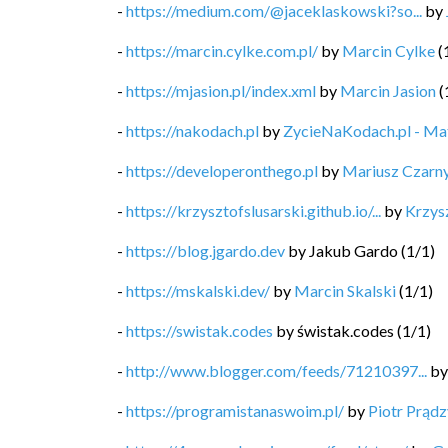
-
https://medium.com/@jaceklaskowski?so...
by
-
https://marcin.cylke.com.pl/
by
Marcin Cylke
(
-
https://mjasion.pl/index.xml
by
Marcin Jasion
(
-
https://nakodach.pl
by
ZycieNaKodach.pl - M
-
https://developeronthego.pl
by
Mariusz Czarn
-
https://krzysztofslusarski.github.io/...
by
Krzysz
-
https://blog.jgardo.dev
by
Jakub Gardo
(
1
/
1
)
-
https://mskalski.dev/
by
Marcin Skalski
(
1
/
1
)
-
https://swistak.codes
by
świstak.codes
(
1
/
1
)
-
http://www.blogger.com/feeds/71210397...
b
-
https://programistanaswoim.pl/
by
Piotr Prądz