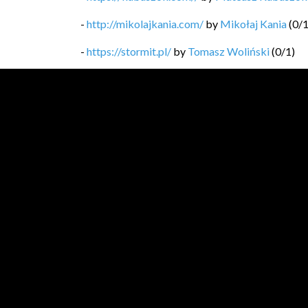
-
http://mikolajkania.com/
by
Mikołaj Kania
(
0
/
-
https://stormit.pl/
by
Tomasz Woliński
(
0
/
1
)
-
https://technicalleadership.pl/blog/
by
Mariusz
-
https://softwaregarden.dev/pl/posts/
by
Piotr 
-
https://blog.michal.pawlik.dev/
by
Michał Pawl
-
https://bykowski.pl/
by
Przemysław Bykowski
-
https://kobietydokodu.pl
by
Anna Pietras, Jak