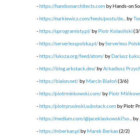
-
https://handsonarchitects.com
by
Hands-on So
-
https://nurkiewicz.com/feeds/posts/de...
by
To
-
https://uprogramisty.pl/
by
Piotr Kolasiński
(
3
/
-
https://serverlesspolska.pl/
by
Serverless Pols
-
https://luksza.org/feed/atom/
by
Dariusz Łuks
-
https://blog.arkstack.dev/
by
Arkadiusz Przyc
-
https://bialon.net/
by
Marcin Białoń
(
3
/
6
)
-
https://piotrminkowski.com/
by
Piotr Mińkow
-
https://piotrprusinski.substack.com
by
Piotr P
-
https://medium.com/@jaceklaskowski?so...
by
-
https://mberkan.pl
by
Marek Berkan
(
2
/
2
)