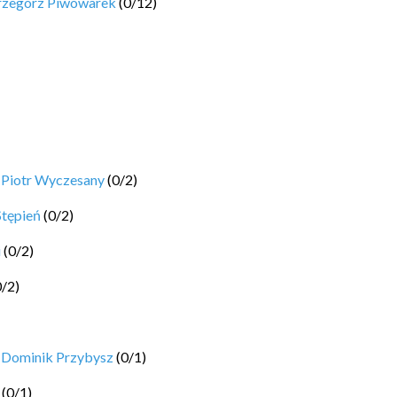
rzegorz Piwowarek
(
0
/
12
)
y
Piotr Wyczesany
(
0
/
2
)
Stępień
(
0
/
2
)
i
(
0
/
2
)
0
/
2
)
y
Dominik Przybysz
(
0
/
1
)
(
0
/
1
)