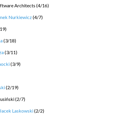
ftware Architects
(
4
/
16
)
mek Nurkiewicz
(
4
/
7
)
19
)
ka
(
3
/
18
)
za
(
3
/
11
)
hocki
(
3
/
9
)
ski
(
2
/
19
)
rusiński
(
2
/
7
)
Jacek Laskowski
(
2
/
2
)