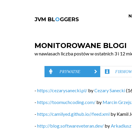
N
JVM BL
O
GGERS
MONITOROWANE BLOGI
w nawiasach liczba postów w ostatnich 3 i 12 mi
PRYWATNE
FIRMOW
-
https://cezarysanecki.pl/
by
Cezary Sanecki
(
1
-
https://toomuchcoding.com/
by
Marcin Grzej
-
https://camilyed.github.io//feed.xml
by
Kamil J
-
http://blog.softwareveteran.dev/
by
Arkadiusz