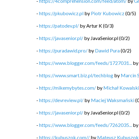
-
https://4comprehension.com/feed/atom/
by
G
-
https://pkubowicz.pl
by
Piotr Kubowicz
(
0
/
5
)
-
https://patodev.pl/
by
Artur K
(
0
/
3
)
-
https://javasenior.pl/
by
JavaSenior.pl
(
0
/
2
)
-
https://puradawid.pro/
by
Dawid Pura
(
0
/
2
)
-
https://www.blogger.com/feeds/1727031...
b
-
https://www.smart.biz.pl/techblog
by
Marcin 
-
https://mikemybytes.com/
by
Michał Kowalsk
-
https://devreview.pl/
by
Maciej Waksmański
(
-
https://javasenior.pl/
by
JavaSenior.pl
(
0
/
2
)
-
https://www.blogger.com/feeds/7262035...
b
-
https://kubuszok.com//
by
Mateusz Kubuszok