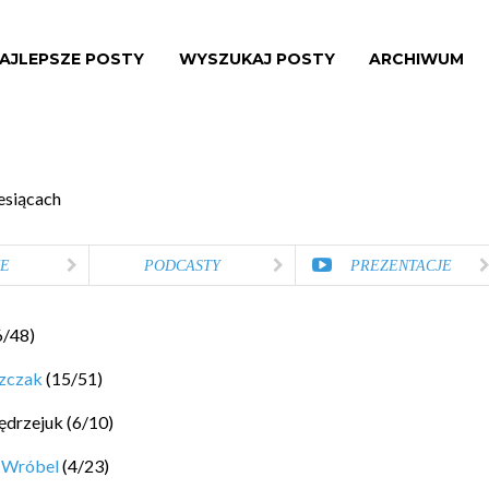
AJLEPSZE POSTY
WYSZUKAJ POSTY
ARCHIWUM
esiącach
E
PODCASTY
PREZENTACJE
6
/
48
)
szczak
(
15
/
51
)
ędrzejuk
(
6
/
10
)
 Wróbel
(
4
/
23
)