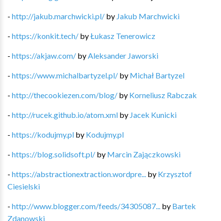
-
http://jakub.marchwicki.pl/
by
Jakub Marchwicki
-
https://konkit.tech/
by
Łukasz Tenerowicz
-
https://akjaw.com/
by
Aleksander Jaworski
-
https://www.michalbartyzel.pl/
by
Michał Bartyzel
-
http://thecookiezen.com/blog/
by
Korneliusz Rabczak
-
http://rucek.github.io/atom.xml
by
Jacek Kunicki
-
https://kodujmy.pl
by
Kodujmy.pl
-
https://blog.solidsoft.pl/
by
Marcin Zajączkowski
-
https://abstractionextraction.wordpre...
by
Krzysztof
Ciesielski
-
http://www.blogger.com/feeds/34305087...
by
Bartek
Zdanowski