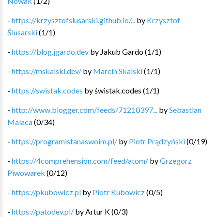
Nowak
(
1
/
2
)
-
https://krzysztofslusarski.github.io/...
by
Krzysztof
Ślusarski
(
1
/
1
)
-
https://blog.jgardo.dev
by
Jakub Gardo
(
1
/
1
)
-
https://mskalski.dev/
by
Marcin Skalski
(
1
/
1
)
-
https://swistak.codes
by
świstak.codes
(
1
/
1
)
-
http://www.blogger.com/feeds/71210397...
by
Sebastian
Malaca
(
0
/
34
)
-
https://programistanaswoim.pl/
by
Piotr Prądzyński
(
0
/
19
)
-
https://4comprehension.com/feed/atom/
by
Grzegorz
Piwowarek
(
0
/
12
)
-
https://pkubowicz.pl
by
Piotr Kubowicz
(
0
/
5
)
-
https://patodev.pl/
by
Artur K
(
0
/
3
)