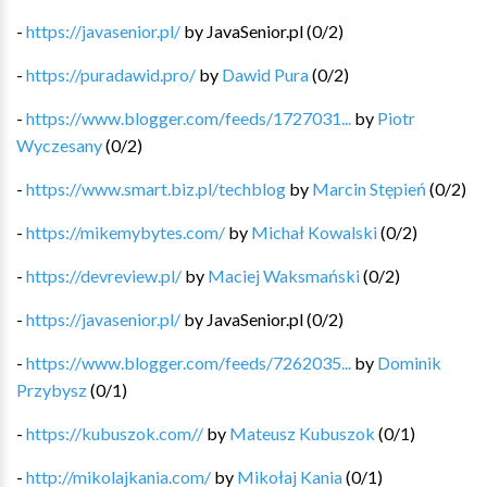
-
https://javasenior.pl/
by
JavaSenior.pl
(
0
/
2
)
-
https://puradawid.pro/
by
Dawid Pura
(
0
/
2
)
-
https://www.blogger.com/feeds/1727031...
by
Piotr
Wyczesany
(
0
/
2
)
-
https://www.smart.biz.pl/techblog
by
Marcin Stępień
(
0
/
2
)
-
https://mikemybytes.com/
by
Michał Kowalski
(
0
/
2
)
-
https://devreview.pl/
by
Maciej Waksmański
(
0
/
2
)
-
https://javasenior.pl/
by
JavaSenior.pl
(
0
/
2
)
-
https://www.blogger.com/feeds/7262035...
by
Dominik
Przybysz
(
0
/
1
)
-
https://kubuszok.com//
by
Mateusz Kubuszok
(
0
/
1
)
-
http://mikolajkania.com/
by
Mikołaj Kania
(
0
/
1
)