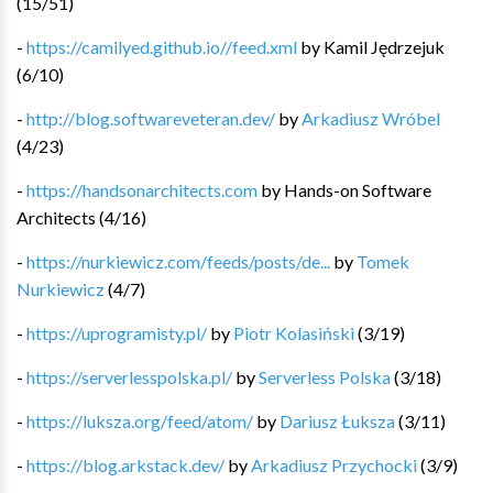
(
15
/
51
)
-
https://camilyed.github.io//feed.xml
by
Kamil Jędrzejuk
(
6
/
10
)
-
http://blog.softwareveteran.dev/
by
Arkadiusz Wróbel
(
4
/
23
)
-
https://handsonarchitects.com
by
Hands-on Software
Architects
(
4
/
16
)
-
https://nurkiewicz.com/feeds/posts/de...
by
Tomek
Nurkiewicz
(
4
/
7
)
-
https://uprogramisty.pl/
by
Piotr Kolasiński
(
3
/
19
)
-
https://serverlesspolska.pl/
by
Serverless Polska
(
3
/
18
)
-
https://luksza.org/feed/atom/
by
Dariusz Łuksza
(
3
/
11
)
-
https://blog.arkstack.dev/
by
Arkadiusz Przychocki
(
3
/
9
)