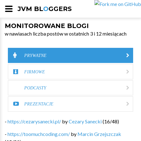
JVM BL
O
GGERS
MONITOROWANE BLOGI
w nawiasach liczba postów w ostatnich 3 i 12 miesiącach
PRYWATNE
FIRMOWE
PODCASTY
PREZENTACJE
-
https://cezarysanecki.pl/
by
Cezary Sanecki
(
16
/
48
)
-
https://toomuchcoding.com/
by
Marcin Grzejszczak