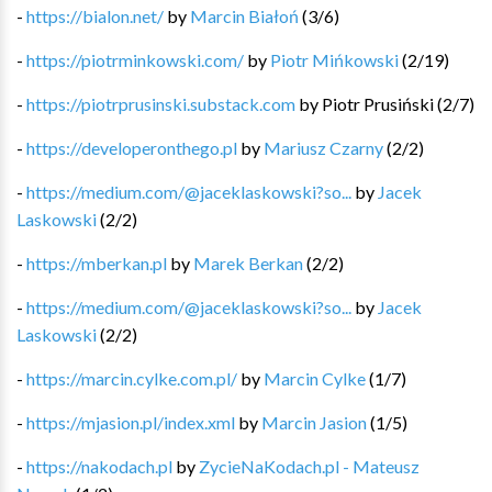
-
https://bialon.net/
by
Marcin Białoń
(
3
/
6
)
-
https://piotrminkowski.com/
by
Piotr Mińkowski
(
2
/
19
)
-
https://piotrprusinski.substack.com
by
Piotr Prusiński
(
2
/
7
)
-
https://developeronthego.pl
by
Mariusz Czarny
(
2
/
2
)
-
https://medium.com/@jaceklaskowski?so...
by
Jacek
Laskowski
(
2
/
2
)
-
https://mberkan.pl
by
Marek Berkan
(
2
/
2
)
-
https://medium.com/@jaceklaskowski?so...
by
Jacek
Laskowski
(
2
/
2
)
-
https://marcin.cylke.com.pl/
by
Marcin Cylke
(
1
/
7
)
-
https://mjasion.pl/index.xml
by
Marcin Jasion
(
1
/
5
)
-
https://nakodach.pl
by
ZycieNaKodach.pl - Mateusz