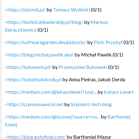
-
https://stormit.pl/
by
Tomasz Woliński
(
0
/
1
)
-
https://technicalleadership.pl/blog/
by
Mariusz
Sieraczkiewicz
(
0
/
1
)
-
https://softwaregarden.dev/pl/posts/
by
Piotr Przybył
(
0
/
1
)
-
https://blog.michal.pawlik.dev/
by
Michał Pawlik
(
0
/
1
)
-
https://bykowski.pl/
by
Przemysław Bykowski
(
0
/
1
)
-
https://kobietydokodu.pl
by
Anna Pietras, Jakub Derda
-
https://medium.com/@lukaszlenart?sour...
by
Łukasz Lenart
-
https://szymonsawicki.net
by
Szymon's tech blog
-
https://medium.com/@bszwej?source=rss...
by
Bartłomiej
Szwej
-
https://blog.gotofinal.com/
by
Bartłomiej Mazur