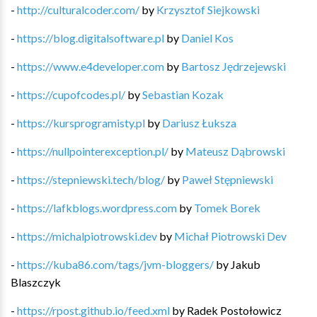
-
http://culturalcoder.com/
by
Krzysztof Siejkowski
-
https://blog.digitalsoftware.pl
by
Daniel Kos
-
https://www.e4developer.com
by
Bartosz Jędrzejewski
-
https://cupofcodes.pl/
by
Sebastian Kozak
-
https://kursprogramisty.pl
by
Dariusz Łuksza
-
https://nullpointerexception.pl/
by
Mateusz Dąbrowski
-
https://stepniewski.tech/blog/
by
Paweł Stępniewski
-
https://lafkblogs.wordpress.com
by
Tomek Borek
-
https://michalpiotrowski.dev
by
Michał Piotrowski Dev
-
https://kuba86.com/tags/jvm-bloggers/
by
Jakub
Blaszczyk
-
https://rpost.github.io/feed.xml
by
Radek Postołowicz