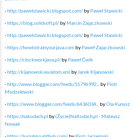
-
http://pawelstawicki.blogspot.com/
by
Paweł Stawicki
-
https://blog.solidsoft.pl/
by
Marcin Zajączkowski
-
http://pawelstawicki.blogspot.com/
by
Paweł Stawicki
-
https://howtotrainyourjava.com
by
Paweł Zajączkowski
-
https://clockworkjava.pl/
by
Paweł Ćwik
-
http://kijanowski.eu/atom.xml
by
Jarek Kijanowski
-
http://www.blogger.com/feeds/11796992...
by
Piotr
Modzelewski
-
https://www.blogger.com/feeds/6436034...
by
Ola Kunysz
-
https://nakodach.pl
by
(Życie)NaKodach.pl - Mateusz
Nowak
-
https://kazuhiro.github.com/
by
Piotr Jarzemski