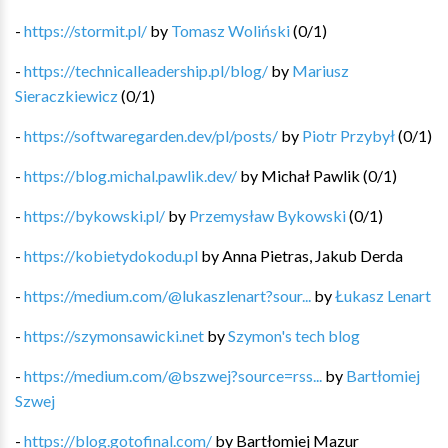
-
https://stormit.pl/
by
Tomasz Woliński
(
0
/
1
)
-
https://technicalleadership.pl/blog/
by
Mariusz
Sieraczkiewicz
(
0
/
1
)
-
https://softwaregarden.dev/pl/posts/
by
Piotr Przybył
(
0
/
1
)
-
https://blog.michal.pawlik.dev/
by
Michał Pawlik
(
0
/
1
)
-
https://bykowski.pl/
by
Przemysław Bykowski
(
0
/
1
)
-
https://kobietydokodu.pl
by
Anna Pietras, Jakub Derda
-
https://medium.com/@lukaszlenart?sour...
by
Łukasz Lenart
-
https://szymonsawicki.net
by
Szymon's tech blog
-
https://medium.com/@bszwej?source=rss...
by
Bartłomiej
Szwej
-
https://blog.gotofinal.com/
by
Bartłomiej Mazur