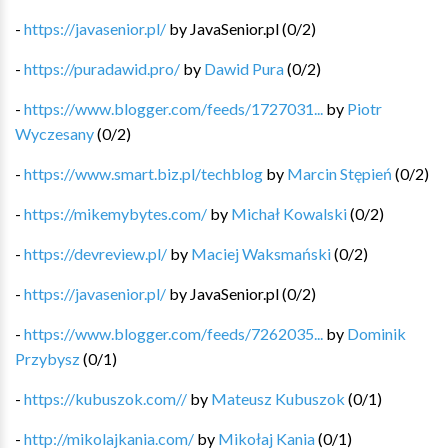
-
https://javasenior.pl/
by
JavaSenior.pl
(
0
/
2
)
-
https://puradawid.pro/
by
Dawid Pura
(
0
/
2
)
-
https://www.blogger.com/feeds/1727031...
by
Piotr
Wyczesany
(
0
/
2
)
-
https://www.smart.biz.pl/techblog
by
Marcin Stępień
(
0
/
2
)
-
https://mikemybytes.com/
by
Michał Kowalski
(
0
/
2
)
-
https://devreview.pl/
by
Maciej Waksmański
(
0
/
2
)
-
https://javasenior.pl/
by
JavaSenior.pl
(
0
/
2
)
-
https://www.blogger.com/feeds/7262035...
by
Dominik
Przybysz
(
0
/
1
)
-
https://kubuszok.com//
by
Mateusz Kubuszok
(
0
/
1
)
-
http://mikolajkania.com/
by
Mikołaj Kania
(
0
/
1
)