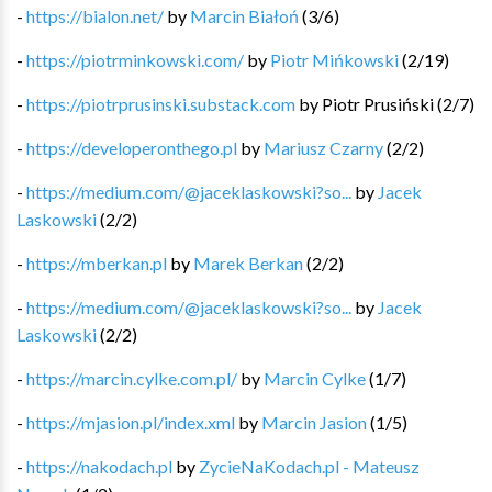
-
https://bialon.net/
by
Marcin Białoń
(
3
/
6
)
-
https://piotrminkowski.com/
by
Piotr Mińkowski
(
2
/
19
)
-
https://piotrprusinski.substack.com
by
Piotr Prusiński
(
2
/
7
)
-
https://developeronthego.pl
by
Mariusz Czarny
(
2
/
2
)
-
https://medium.com/@jaceklaskowski?so...
by
Jacek
Laskowski
(
2
/
2
)
-
https://mberkan.pl
by
Marek Berkan
(
2
/
2
)
-
https://medium.com/@jaceklaskowski?so...
by
Jacek
Laskowski
(
2
/
2
)
-
https://marcin.cylke.com.pl/
by
Marcin Cylke
(
1
/
7
)
-
https://mjasion.pl/index.xml
by
Marcin Jasion
(
1
/
5
)
-
https://nakodach.pl
by
ZycieNaKodach.pl - Mateusz