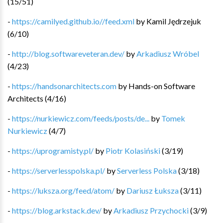
(
15
/
51
)
-
https://camilyed.github.io//feed.xml
by
Kamil Jędrzejuk
(
6
/
10
)
-
http://blog.softwareveteran.dev/
by
Arkadiusz Wróbel
(
4
/
23
)
-
https://handsonarchitects.com
by
Hands-on Software
Architects
(
4
/
16
)
-
https://nurkiewicz.com/feeds/posts/de...
by
Tomek
Nurkiewicz
(
4
/
7
)
-
https://uprogramisty.pl/
by
Piotr Kolasiński
(
3
/
19
)
-
https://serverlesspolska.pl/
by
Serverless Polska
(
3
/
18
)
-
https://luksza.org/feed/atom/
by
Dariusz Łuksza
(
3
/
11
)
-
https://blog.arkstack.dev/
by
Arkadiusz Przychocki
(
3
/
9
)