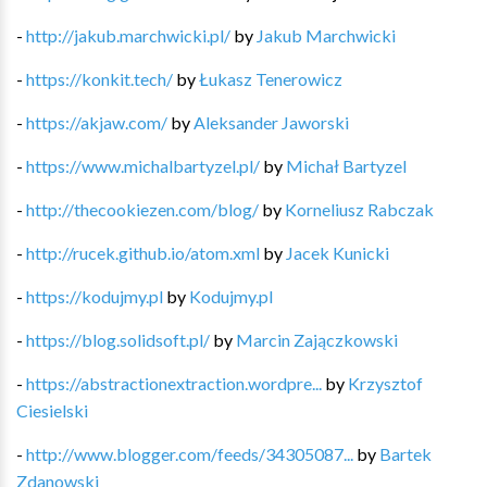
-
http://jakub.marchwicki.pl/
by
Jakub Marchwicki
-
https://konkit.tech/
by
Łukasz Tenerowicz
-
https://akjaw.com/
by
Aleksander Jaworski
-
https://www.michalbartyzel.pl/
by
Michał Bartyzel
-
http://thecookiezen.com/blog/
by
Korneliusz Rabczak
-
http://rucek.github.io/atom.xml
by
Jacek Kunicki
-
https://kodujmy.pl
by
Kodujmy.pl
-
https://blog.solidsoft.pl/
by
Marcin Zajączkowski
-
https://abstractionextraction.wordpre...
by
Krzysztof
Ciesielski
-
http://www.blogger.com/feeds/34305087...
by
Bartek
Zdanowski