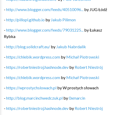
-
http://www.blogger.com/feeds/40510096...
by
JUG Łódź
-
http://pillopl.github.io
by
Jakub Pilimon
-
http://www.blogger.com/feeds/79031225...
by
Łukasz
Rybka
-
http://blog.solidcraft.eu/
by
Jakub Nabrdalik
-
https://chlebik.wordpress.com
by
Michał Piotrowski
-
https://robertniestroj.hashnode.dev
by
Robert Niestrój
-
https://chlebik.wordpress.com
by
Michał Piotrowski
-
https://wprostychslowach.pl
by
W prostych słowach
-
http://blog.marcinchwedczuk.pl
by
0xmarcin
-
https://robertniestroj.hashnode.dev
by
Robert Niestrój