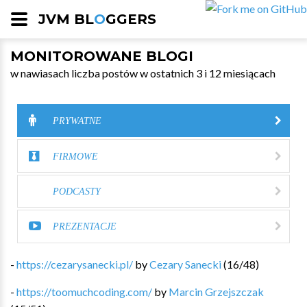
JVM BL
O
GGERS
MONITOROWANE BLOGI
w nawiasach liczba postów w ostatnich 3 i 12 miesiącach
PRYWATNE
FIRMOWE
PODCASTY
PREZENTACJE
-
https://cezarysanecki.pl/
by
Cezary Sanecki
(
16
/
48
)
-
https://toomuchcoding.com/
by
Marcin Grzejszczak