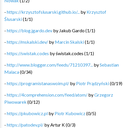
Nowak
(
1
/
2
)
-
https://krzysztofslusarski.github.io/...
by
Krzysztof
Ślusarski
(
1
/
1
)
-
https://blog.jgardo.dev
by
Jakub Gardo
(
1
/
1
)
-
https://mskalski.dev/
by
Marcin Skalski
(
1
/
1
)
-
https://swistak.codes
by
świstak.codes
(
1
/
1
)
-
http://www.blogger.com/feeds/71210397...
by
Sebastian
Malaca
(
0
/
34
)
-
https://programistanaswoim.pl/
by
Piotr Prądzyński
(
0
/
19
)
-
https://4comprehension.com/feed/atom/
by
Grzegorz
Piwowarek
(
0
/
12
)
-
https://pkubowicz.pl
by
Piotr Kubowicz
(
0
/
5
)
-
https://patodev.pl/
by
Artur K
(
0
/
3
)