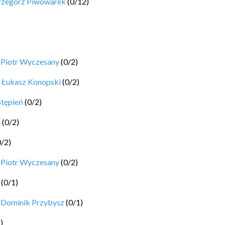
rzegorz Piwowarek
(
0
/
12
)
y
Piotr Wyczesany
(
0
/
2
)
y
Łukasz Konopski
(
0
/
2
)
Stępień
(
0
/
2
)
i
(
0
/
2
)
0
/
2
)
y
Piotr Wyczesany
(
0
/
2
)
(
0
/
1
)
y
Dominik Przybysz
(
0
/
1
)
1
)