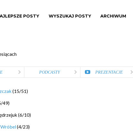
AJLEPSZE POSTY
WYSZUKAJ POSTY
ARCHIWUM
esiącach
E
PODCASTY
PREZENTACJE
szczak
(
15
/
51
)
5
/
49
)
ędrzejuk
(
6
/
10
)
 Wróbel
(
4
/
23
)