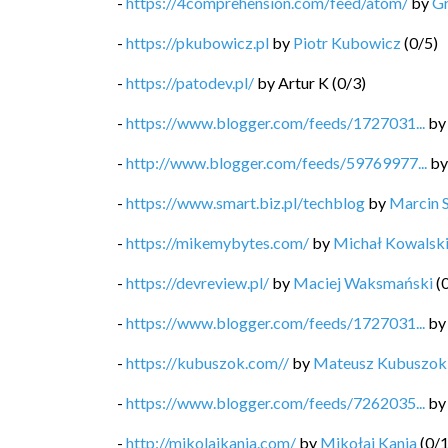
-
https://4comprehension.com/feed/atom/
by
G
-
https://pkubowicz.pl
by
Piotr Kubowicz
(
0
/
5
)
-
https://patodev.pl/
by
Artur K
(
0
/
3
)
-
https://www.blogger.com/feeds/1727031...
b
-
http://www.blogger.com/feeds/59769977...
b
-
https://www.smart.biz.pl/techblog
by
Marcin 
-
https://mikemybytes.com/
by
Michał Kowalsk
-
https://devreview.pl/
by
Maciej Waksmański
(
-
https://www.blogger.com/feeds/1727031...
b
-
https://kubuszok.com//
by
Mateusz Kubuszok
-
https://www.blogger.com/feeds/7262035...
b
-
http://mikolajkania.com/
by
Mikołaj Kania
(
0
/