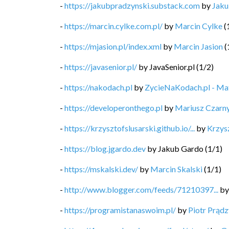
-
https://jakubpradzynski.substack.com
by
Jaku
-
https://marcin.cylke.com.pl/
by
Marcin Cylke
(
-
https://mjasion.pl/index.xml
by
Marcin Jasion
(
-
https://javasenior.pl/
by
JavaSenior.pl
(
1
/
2
)
-
https://nakodach.pl
by
ZycieNaKodach.pl - M
-
https://developeronthego.pl
by
Mariusz Czarn
-
https://krzysztofslusarski.github.io/...
by
Krzysz
-
https://blog.jgardo.dev
by
Jakub Gardo
(
1
/
1
)
-
https://mskalski.dev/
by
Marcin Skalski
(
1
/
1
)
-
http://www.blogger.com/feeds/71210397...
b
-
https://programistanaswoim.pl/
by
Piotr Prądz