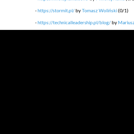
-
https://stormit.pl/
by
Tomasz Woliński
(
0
/
1
)
-
https://technicalleadership.pl/blog/
by
Mariusz
-
https://softwaregarden.dev/pl/posts/
by
Piotr 
-
https://blog.michal.pawlik.dev/
by
Michał Pawl
-
https://bykowski.pl/
by
Przemysław Bykowski
-
https://kobietydokodu.pl
by
Anna Pietras, Jak
-
https://medium.com/@lukaszlenart?sour...
by
Ł