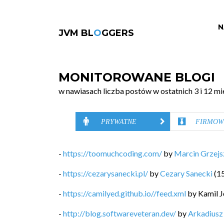
N
JVM BL
O
GGERS
MONITOROWANE BLOGI
w nawiasach liczba postów w ostatnich 3 i 12 mi
PRYWATNE
FIRMOW
-
https://toomuchcoding.com/
by
Marcin Grzej
-
https://cezarysanecki.pl/
by
Cezary Sanecki
(
1
-
https://camilyed.github.io//feed.xml
by
Kamil J
-
http://blog.softwareveteran.dev/
by
Arkadiusz