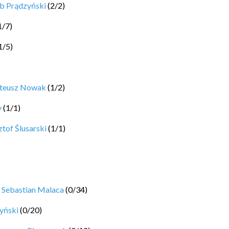
b Prądzyński
(
2
/
2
)
1
/
7
)
1
/
5
)
ateusz Nowak
(
1
/
2
)
y
(
1
/
1
)
tof Ślusarski
(
1
/
1
)
y
Sebastian Malaca
(
0
/
34
)
yński
(
0
/
20
)