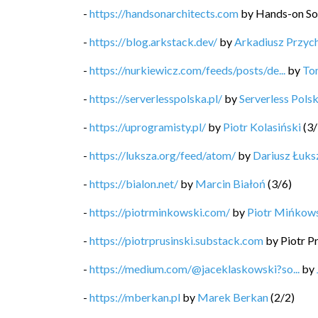
-
https://handsonarchitects.com
by
Hands-on So
-
https://blog.arkstack.dev/
by
Arkadiusz Przyc
-
https://nurkiewicz.com/feeds/posts/de...
by
To
-
https://serverlesspolska.pl/
by
Serverless Pols
-
https://uprogramisty.pl/
by
Piotr Kolasiński
(
3
/
-
https://luksza.org/feed/atom/
by
Dariusz Łuks
-
https://bialon.net/
by
Marcin Białoń
(
3
/
6
)
-
https://piotrminkowski.com/
by
Piotr Mińkow
-
https://piotrprusinski.substack.com
by
Piotr P
-
https://medium.com/@jaceklaskowski?so...
by
-
https://mberkan.pl
by
Marek Berkan
(
2
/
2
)