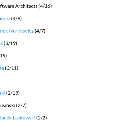
ftware Architects
(
4
/
16
)
hocki
(
4
/
9
)
mek Nurkiewicz
(
4
/
7
)
ka
(
3
/
19
)
19
)
za
(
3
/
11
)
ski
(
2
/
19
)
rusiński
(
2
/
7
)
Jacek Laskowski
(
2
/
2
)