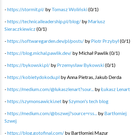
-
https://stormit.pl/
by
Tomasz Woliński
(
0
/
1
)
-
https://technicalleadership.pl/blog/
by
Mariusz
Sieraczkiewicz
(
0
/
1
)
-
https://softwaregarden.dev/pl/posts/
by
Piotr Przybył
(
0
/
1
)
-
https://blog.michal.pawlik.dev/
by
Michał Pawlik
(
0
/
1
)
-
https://bykowski.pl/
by
Przemysław Bykowski
(
0
/
1
)
-
https://kobietydokodu.pl
by
Anna Pietras, Jakub Derda
-
https://medium.com/@lukaszlenart?sour...
by
Łukasz Lenart
-
https://szymonsawicki.net
by
Szymon's tech blog
-
https://medium.com/@bszwej?source=rss...
by
Bartłomiej
Szwej
-
https://blog.gotofinal.com/
by
Bartłomiej Mazur