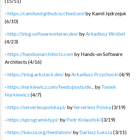
(
15
/
51
)
-
https://camilyed.github.io//feed.xml
by
Kamil Jędrzejuk
(
6
/
10
)
-
http://blog.softwareveteran.dev/
by
Arkadiusz Wróbel
(
4
/
23
)
-
https://handsonarchitects.com
by
Hands-on Software
Architects
(
4
/
16
)
-
https://blog.arkstack.dev/
by
Arkadiusz Przychocki
(
4
/
9
)
-
https://nurkiewicz.com/feeds/posts/de...
by
Tomek
Nurkiewicz
(
4
/
7
)
-
https://serverlesspolska.pl/
by
Serverless Polska
(
3
/
19
)
-
https://uprogramisty.pl/
by
Piotr Kolasiński
(
3
/
19
)
-
https://luksza.org/feed/atom/
by
Dariusz Łuksza
(
3
/
11
)