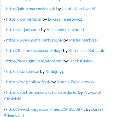
-
http://jakub.marchwicki.pl/
by
Jakub Marchwicki
-
https://konkit.tech/
by
Łukasz Tenerowicz
-
https://akjaw.com/
by
Aleksander Jaworski
-
https://www.michalbartyzel.pl/
by
Michał Bartyzel
-
http://thecookiezen.com/blog/
by
Korneliusz Rabczak
-
http://rucek.github.io/atom.xml
by
Jacek Kunicki
-
https://kodujmy.pl
by
Kodujmy.pl
-
https://blog.solidsoft.pl/
by
Marcin Zajączkowski
-
https://abstractionextraction.wordpre...
by
Krzysztof
Ciesielski
-
http://www.blogger.com/feeds/34305087...
by
Bartek
Zdanowski