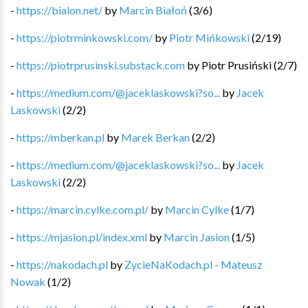
-
https://bialon.net/
by
Marcin Białoń
(
3
/
6
)
-
https://piotrminkowski.com/
by
Piotr Mińkowski
(
2
/
19
)
-
https://piotrprusinski.substack.com
by
Piotr Prusiński
(
2
/
7
)
-
https://medium.com/@jaceklaskowski?so...
by
Jacek
Laskowski
(
2
/
2
)
-
https://mberkan.pl
by
Marek Berkan
(
2
/
2
)
-
https://medium.com/@jaceklaskowski?so...
by
Jacek
Laskowski
(
2
/
2
)
-
https://marcin.cylke.com.pl/
by
Marcin Cylke
(
1
/
7
)
-
https://mjasion.pl/index.xml
by
Marcin Jasion
(
1
/
5
)
-
https://nakodach.pl
by
ZycieNaKodach.pl - Mateusz
Nowak
(
1
/
2
)