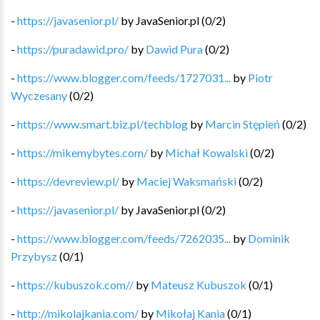
-
https://javasenior.pl/
by
JavaSenior.pl
(
0
/
2
)
-
https://puradawid.pro/
by
Dawid Pura
(
0
/
2
)
-
https://www.blogger.com/feeds/1727031...
by
Piotr
Wyczesany
(
0
/
2
)
-
https://www.smart.biz.pl/techblog
by
Marcin Stępień
(
0
/
2
)
-
https://mikemybytes.com/
by
Michał Kowalski
(
0
/
2
)
-
https://devreview.pl/
by
Maciej Waksmański
(
0
/
2
)
-
https://javasenior.pl/
by
JavaSenior.pl
(
0
/
2
)
-
https://www.blogger.com/feeds/7262035...
by
Dominik
Przybysz
(
0
/
1
)
-
https://kubuszok.com//
by
Mateusz Kubuszok
(
0
/
1
)
-
http://mikolajkania.com/
by
Mikołaj Kania
(
0
/
1
)