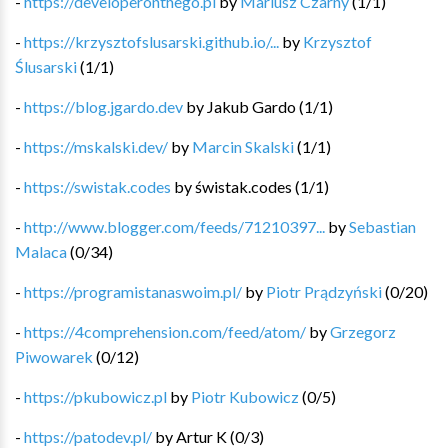
-
https://developeronthego.pl
by
Mariusz Czarny
(
1
/
1
)
-
https://krzysztofslusarski.github.io/...
by
Krzysztof
Ślusarski
(
1
/
1
)
-
https://blog.jgardo.dev
by
Jakub Gardo
(
1
/
1
)
-
https://mskalski.dev/
by
Marcin Skalski
(
1
/
1
)
-
https://swistak.codes
by
świstak.codes
(
1
/
1
)
-
http://www.blogger.com/feeds/71210397...
by
Sebastian
Malaca
(
0
/
34
)
-
https://programistanaswoim.pl/
by
Piotr Prądzyński
(
0
/
20
)
-
https://4comprehension.com/feed/atom/
by
Grzegorz
Piwowarek
(
0
/
12
)
-
https://pkubowicz.pl
by
Piotr Kubowicz
(
0
/
5
)
-
https://patodev.pl/
by
Artur K
(
0
/
3
)