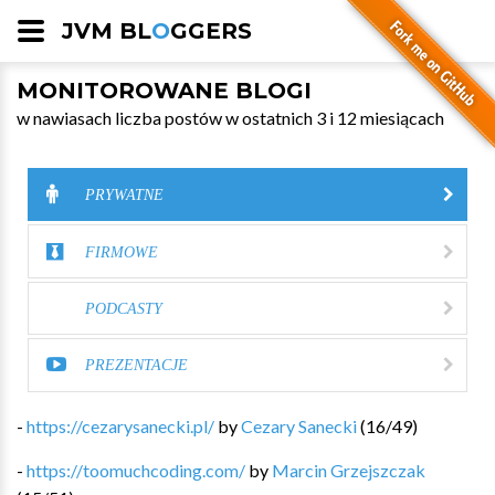
JVM BL
O
GGERS
MONITOROWANE BLOGI
w nawiasach liczba postów w ostatnich 3 i 12 miesiącach
PRYWATNE
FIRMOWE
PODCASTY
PREZENTACJE
-
https://cezarysanecki.pl/
by
Cezary Sanecki
(
16
/
49
)
-
https://toomuchcoding.com/
by
Marcin Grzejszczak