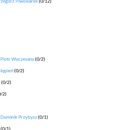
rzegorz Piwowarek
(
0
/
12
)
y
Piotr Wyczesany
(
0
/
2
)
Stępień
(
0
/
2
)
i
(
0
/
2
)
0
/
2
)
y
Dominik Przybysz
(
0
/
1
)
(
0
/
1
)