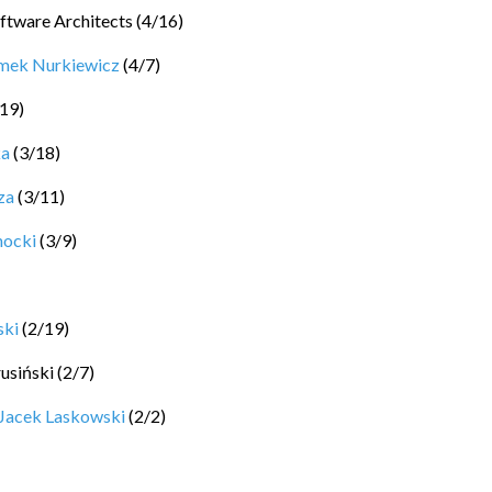
ftware Architects
(
4
/
16
)
mek Nurkiewicz
(
4
/
7
)
19
)
ka
(
3
/
18
)
za
(
3
/
11
)
hocki
(
3
/
9
)
ski
(
2
/
19
)
rusiński
(
2
/
7
)
Jacek Laskowski
(
2
/
2
)