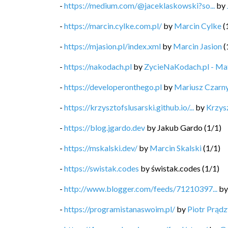
-
https://medium.com/@jaceklaskowski?so...
by
-
https://marcin.cylke.com.pl/
by
Marcin Cylke
(
-
https://mjasion.pl/index.xml
by
Marcin Jasion
(
-
https://nakodach.pl
by
ZycieNaKodach.pl - M
-
https://developeronthego.pl
by
Mariusz Czarn
-
https://krzysztofslusarski.github.io/...
by
Krzysz
-
https://blog.jgardo.dev
by
Jakub Gardo
(
1
/
1
)
-
https://mskalski.dev/
by
Marcin Skalski
(
1
/
1
)
-
https://swistak.codes
by
świstak.codes
(
1
/
1
)
-
http://www.blogger.com/feeds/71210397...
b
-
https://programistanaswoim.pl/
by
Piotr Prądz