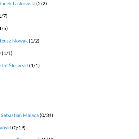
Jacek Laskowski
(
2
/
2
)
1
/
7
)
1
/
5
)
ateusz Nowak
(
1
/
2
)
y
(
1
/
1
)
tof Ślusarski
(
1
/
1
)
y
Sebastian Malaca
(
0
/
34
)
yński
(
0
/
19
)