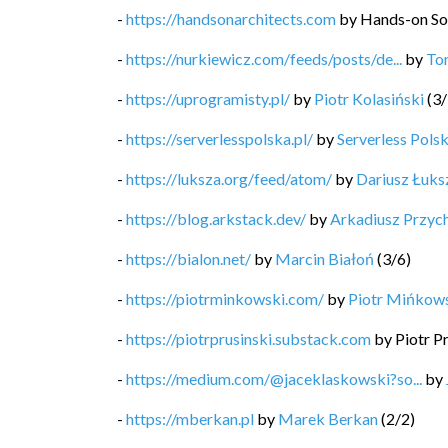
-
https://handsonarchitects.com
by
Hands-on So
-
https://nurkiewicz.com/feeds/posts/de...
by
To
-
https://uprogramisty.pl/
by
Piotr Kolasiński
(
3
/
-
https://serverlesspolska.pl/
by
Serverless Pols
-
https://luksza.org/feed/atom/
by
Dariusz Łuks
-
https://blog.arkstack.dev/
by
Arkadiusz Przyc
-
https://bialon.net/
by
Marcin Białoń
(
3
/
6
)
-
https://piotrminkowski.com/
by
Piotr Mińkow
-
https://piotrprusinski.substack.com
by
Piotr P
-
https://medium.com/@jaceklaskowski?so...
by
-
https://mberkan.pl
by
Marek Berkan
(
2
/
2
)