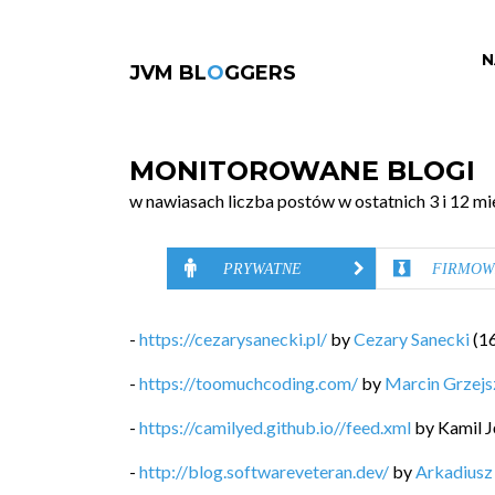
N
JVM BL
O
GGERS
MONITOROWANE BLOGI
w nawiasach liczba postów w ostatnich 3 i 12 mi
PRYWATNE
FIRMOW
-
https://cezarysanecki.pl/
by
Cezary Sanecki
(
1
-
https://toomuchcoding.com/
by
Marcin Grzej
-
https://camilyed.github.io//feed.xml
by
Kamil J
-
http://blog.softwareveteran.dev/
by
Arkadiusz