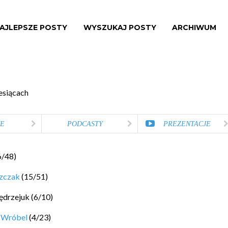
AJLEPSZE POSTY
WYSZUKAJ POSTY
ARCHIWUM
esiącach
E
PODCASTY
PREZENTACJE
6
/
48
)
szczak
(
15
/
51
)
ędrzejuk
(
6
/
10
)
 Wróbel
(
4
/
23
)