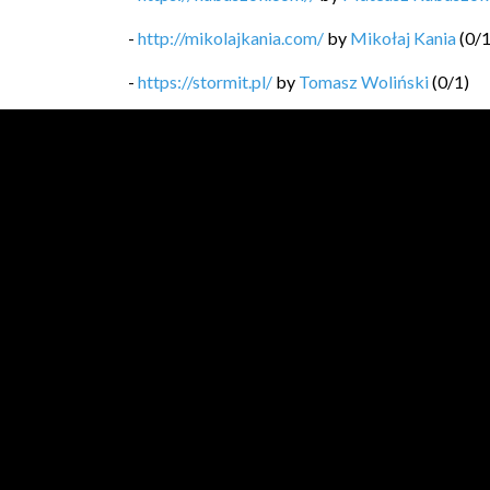
-
http://mikolajkania.com/
by
Mikołaj Kania
(
0
/
-
https://stormit.pl/
by
Tomasz Woliński
(
0
/
1
)
-
https://technicalleadership.pl/blog/
by
Mariusz
-
https://softwaregarden.dev/pl/posts/
by
Piotr 
-
https://blog.michal.pawlik.dev/
by
Michał Pawl
-
https://bykowski.pl/
by
Przemysław Bykowski
-
https://kobietydokodu.pl
by
Anna Pietras, Jak