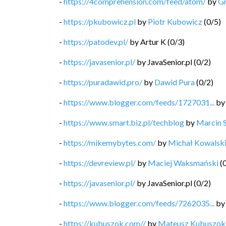
-
https://4comprehension.com/feed/atom/
by
G
-
https://pkubowicz.pl
by
Piotr Kubowicz
(
0
/
5
)
-
https://patodev.pl/
by
Artur K
(
0
/
3
)
-
https://javasenior.pl/
by
JavaSenior.pl
(
0
/
2
)
-
https://puradawid.pro/
by
Dawid Pura
(
0
/
2
)
-
https://www.blogger.com/feeds/1727031...
b
-
https://www.smart.biz.pl/techblog
by
Marcin 
-
https://mikemybytes.com/
by
Michał Kowalsk
-
https://devreview.pl/
by
Maciej Waksmański
(
-
https://javasenior.pl/
by
JavaSenior.pl
(
0
/
2
)
-
https://www.blogger.com/feeds/7262035...
b
-
https://kubuszok.com//
by
Mateusz Kubuszok