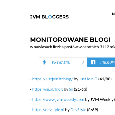
N
JVM BL
O
GGERS
MONITOROWANE BLOGI
w nawiasach liczba postów w ostatnich 3 i 12 mi
PRYWATNE
FIRMOW
-
https://justjoin.it/blog/
by
JustJoinIT
(
41
/
88
)
-
https://sii.pl/blog
by
Sii
(
21
/
63
)
-
https://www.jvm-weekly.com
by
JVM Weekly
-
https://devstyle.pl
by
DevStyle
(
8
/
69
)