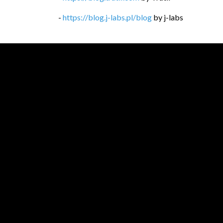
-
https://blog.j-labs.pl/blog
by
j-labs