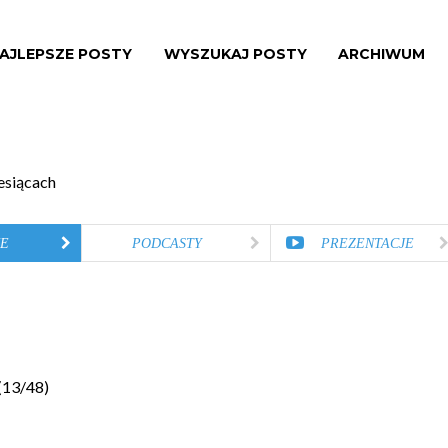
AJLEPSZE POSTY
WYSZUKAJ POSTY
ARCHIWUM
esiącach
E
PODCASTY
PREZENTACJE
(
13
/
48
)