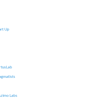
rt Up
rtusLab
agmatists
Azimo Labs