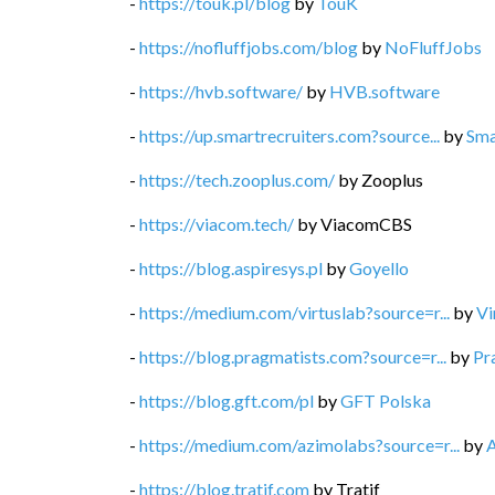
-
https://touk.pl/blog
by
TouK
-
https://nofluffjobs.com/blog
by
NoFluffJobs
-
https://hvb.software/
by
HVB.software
-
https://up.smartrecruiters.com?source...
by
Sma
-
https://tech.zooplus.com/
by
Zooplus
-
https://viacom.tech/
by
ViacomCBS
-
https://blog.aspiresys.pl
by
Goyello
-
https://medium.com/virtuslab?source=r...
by
Vi
-
https://blog.pragmatists.com?source=r...
by
Pr
-
https://blog.gft.com/pl
by
GFT Polska
-
https://medium.com/azimolabs?source=r...
by
-
https://blog.tratif.com
by
Tratif