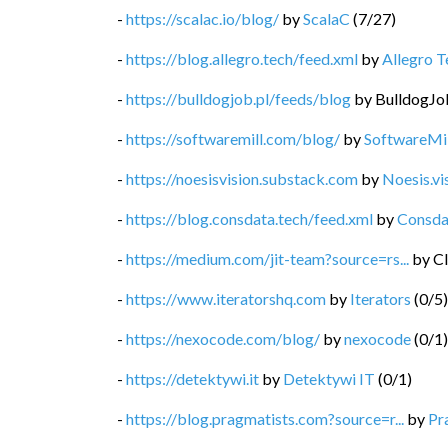
-
https://scalac.io/blog/
by
ScalaC
(
7
/
27
)
-
https://blog.allegro.tech/feed.xml
by
Allegro T
-
https://bulldogjob.pl/feeds/blog
by
BulldogJo
-
https://softwaremill.com/blog/
by
SoftwareMil
-
https://noesisvision.substack.com
by
Noesis.vi
-
https://blog.consdata.tech/feed.xml
by
Consda
-
https://medium.com/jit-team?source=rs...
by
Cl
-
https://www.iteratorshq.com
by
Iterators
(
0
/
5
)
-
https://nexocode.com/blog/
by
nexocode
(
0
/
1
)
-
https://detektywi.it
by
Detektywi IT
(
0
/
1
)
-
https://blog.pragmatists.com?source=r...
by
Pr