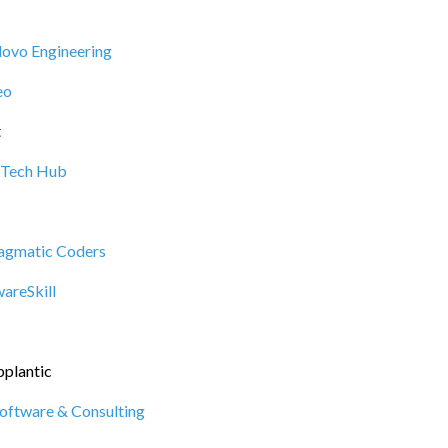
lovo Engineering
eo
t
Tech Hub
agmatic Coders
areSkill
plantic
oftware & Consulting