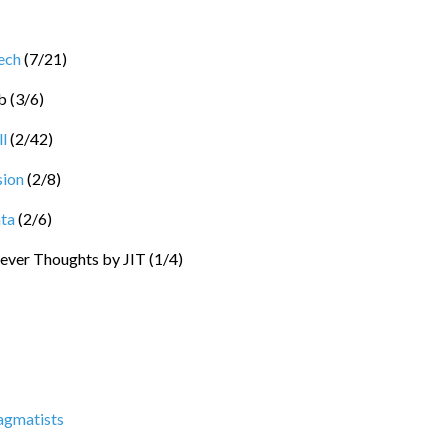
ech
(
7
/
21
)
b
(
3
/
6
)
l
(
2
/
42
)
sion
(
2
/
8
)
ta
(
2
/
6
)
ever Thoughts by JIT
(
1
/
4
)
agmatists