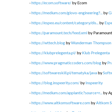
-
https://ecom.software/
by
Ecom
-
https://medium.com/glovo-engineering?...
by
G
-
https://espeo.eu/content/category/dis...
by
Esp
-
https://paramount.tech/feed.xml
by
Paramoun
-
https://wttech.blog
by
Wunderman Thompson 
-
https://klubprelegenta.pl/
by
Klub Prelegenta
-
https://www.pragmaticcoders.com/blog
by
Pr
-
https://softwareskill.pl/tematyka/java
by
Softw
-
https://blog.inspeerity.com/
by
Inspeerity
-
https://medium.com/applantic?source=r...
by
Ap
-
https://www.altkomsoftware.com
by
Altkom S