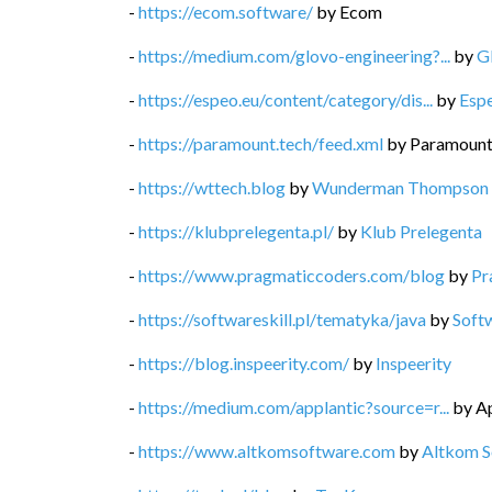
-
https://ecom.software/
by
Ecom
-
https://medium.com/glovo-engineering?...
by
G
-
https://espeo.eu/content/category/dis...
by
Esp
-
https://paramount.tech/feed.xml
by
Paramoun
-
https://wttech.blog
by
Wunderman Thompson 
-
https://klubprelegenta.pl/
by
Klub Prelegenta
-
https://www.pragmaticcoders.com/blog
by
Pr
-
https://softwareskill.pl/tematyka/java
by
Softw
-
https://blog.inspeerity.com/
by
Inspeerity
-
https://medium.com/applantic?source=r...
by
Ap
-
https://www.altkomsoftware.com
by
Altkom S