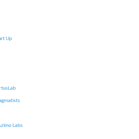
rt Up
rtusLab
agmatists
Azimo Labs