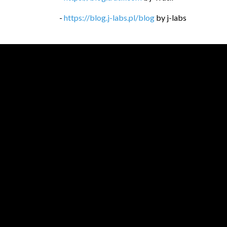
-
https://blog.j-labs.pl/blog
by
j-labs