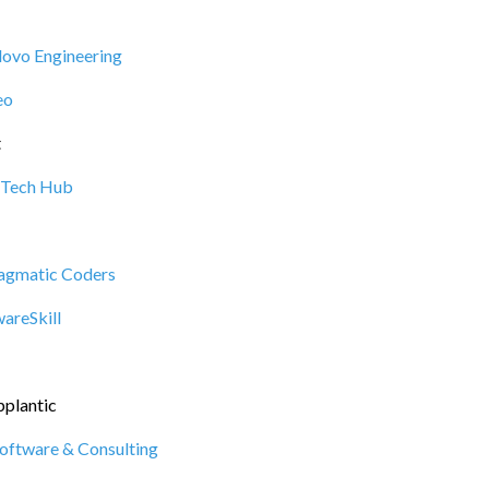
lovo Engineering
eo
t
Tech Hub
agmatic Coders
areSkill
plantic
oftware & Consulting