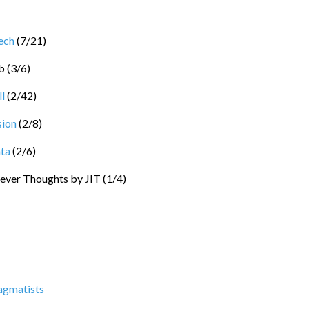
ech
(
7
/
21
)
b
(
3
/
6
)
l
(
2
/
42
)
sion
(
2
/
8
)
ta
(
2
/
6
)
ever Thoughts by JIT
(
1
/
4
)
agmatists