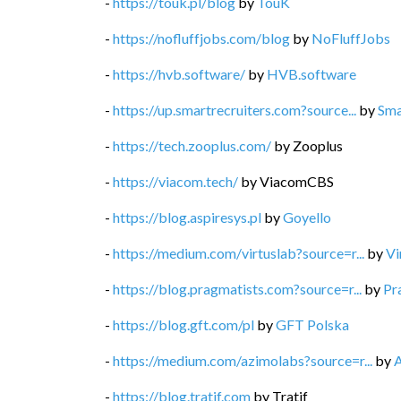
-
https://touk.pl/blog
by
TouK
-
https://nofluffjobs.com/blog
by
NoFluffJobs
-
https://hvb.software/
by
HVB.software
-
https://up.smartrecruiters.com?source...
by
Sma
-
https://tech.zooplus.com/
by
Zooplus
-
https://viacom.tech/
by
ViacomCBS
-
https://blog.aspiresys.pl
by
Goyello
-
https://medium.com/virtuslab?source=r...
by
Vi
-
https://blog.pragmatists.com?source=r...
by
Pr
-
https://blog.gft.com/pl
by
GFT Polska
-
https://medium.com/azimolabs?source=r...
by
-
https://blog.tratif.com
by
Tratif