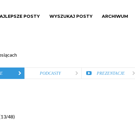
AJLEPSZE POSTY
WYSZUKAJ POSTY
ARCHIWUM
esiącach
E
PODCASTY
PREZENTACJE
(
13
/
48
)