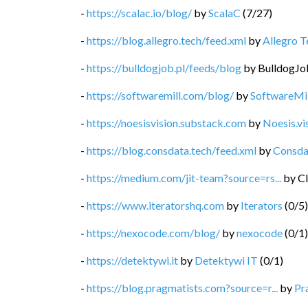
-
https://scalac.io/blog/
by
ScalaC
(
7
/
27
)
-
https://blog.allegro.tech/feed.xml
by
Allegro T
-
https://bulldogjob.pl/feeds/blog
by
BulldogJo
-
https://softwaremill.com/blog/
by
SoftwareMil
-
https://noesisvision.substack.com
by
Noesis.vi
-
https://blog.consdata.tech/feed.xml
by
Consda
-
https://medium.com/jit-team?source=rs...
by
Cl
-
https://www.iteratorshq.com
by
Iterators
(
0
/
5
)
-
https://nexocode.com/blog/
by
nexocode
(
0
/
1
)
-
https://detektywi.it
by
Detektywi IT
(
0
/
1
)
-
https://blog.pragmatists.com?source=r...
by
Pr