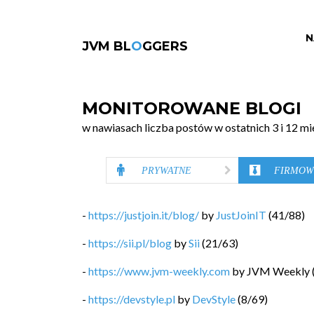
N
JVM BL
O
GGERS
MONITOROWANE BLOGI
w nawiasach liczba postów w ostatnich 3 i 12 mi
PRYWATNE
FIRMOW
-
https://justjoin.it/blog/
by
JustJoinIT
(
41
/
88
)
-
https://sii.pl/blog
by
Sii
(
21
/
63
)
-
https://www.jvm-weekly.com
by
JVM Weekly
-
https://devstyle.pl
by
DevStyle
(
8
/
69
)