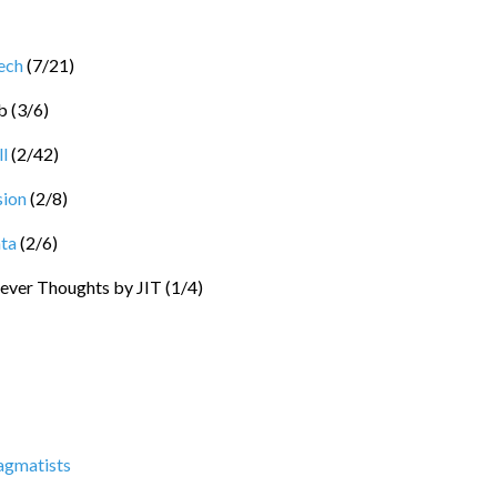
ech
(
7
/
21
)
b
(
3
/
6
)
l
(
2
/
42
)
sion
(
2
/
8
)
ta
(
2
/
6
)
ever Thoughts by JIT
(
1
/
4
)
agmatists