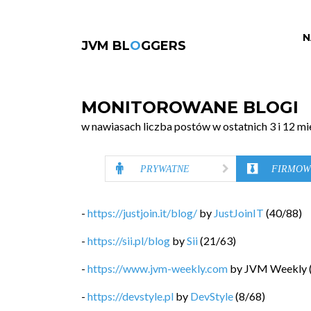
N
JVM BL
O
GGERS
MONITOROWANE BLOGI
w nawiasach liczba postów w ostatnich 3 i 12 mi
PRYWATNE
FIRMOW
-
https://justjoin.it/blog/
by
JustJoinIT
(
40
/
88
)
-
https://sii.pl/blog
by
Sii
(
21
/
63
)
-
https://www.jvm-weekly.com
by
JVM Weekly
-
https://devstyle.pl
by
DevStyle
(
8
/
68
)