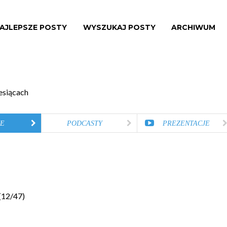
AJLEPSZE POSTY
WYSZUKAJ POSTY
ARCHIWUM
esiącach
E
PODCASTY
PREZENTACJE
(
12
/
47
)