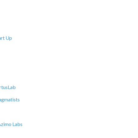
rt Up
rtusLab
agmatists
Azimo Labs