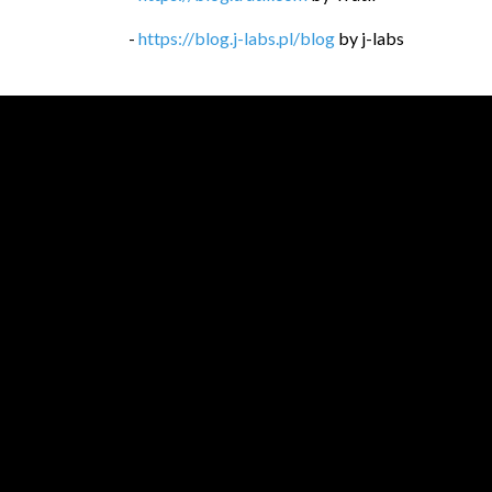
-
https://blog.j-labs.pl/blog
by
j-labs