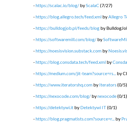
-
https://scalac.io/blog/
by
ScalaC
(
7
/
27
)
-
https://blog.allegro.tech/feed.xml
by
Allegro T
-
https://bulldogjob.pl/feeds/blog
by
BulldogJo
-
https://softwaremill.com/blog/
by
SoftwareMil
-
https://noesisvision.substack.com
by
Noesis.vi
-
https://blog.consdata.tech/feed.xml
by
Consda
-
https://medium.com/jit-team?source=rs...
by
Cl
-
https://www.iteratorshq.com
by
Iterators
(
0
/
5
)
-
https://nexocode.com/blog/
by
nexocode
(
0
/
1
)
-
https://detektywi.it
by
Detektywi IT
(
0
/
1
)
-
https://blog.pragmatists.com?source=r...
by
Pr