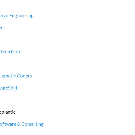
lovo Engineering
eo
t
Tech Hub
agmatic Coders
areSkill
plantic
oftware & Consulting