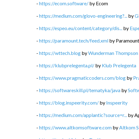
-
https://ecom.software/
by
Ecom
-
https://medium.com/glovo-engineering?...
by
G
-
https://espeo.eu/content/category/dis...
by
Esp
-
https://paramount.tech/feed.xml
by
Paramoun
-
https://wttech.blog
by
Wunderman Thompson 
-
https://klubprelegenta.pl/
by
Klub Prelegenta
-
https://www.pragmaticcoders.com/blog
by
Pr
-
https://softwareskill.pl/tematyka/java
by
Softw
-
https://blog.inspeerity.com/
by
Inspeerity
-
https://medium.com/applantic?source=r...
by
Ap
-
https://www.altkomsoftware.com
by
Altkom S