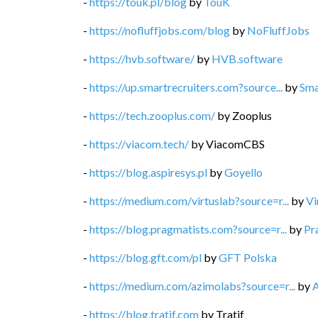
-
https://touk.pl/blog
by
TouK
-
https://nofluffjobs.com/blog
by
NoFluffJobs
-
https://hvb.software/
by
HVB.software
-
https://up.smartrecruiters.com?source...
by
Sma
-
https://tech.zooplus.com/
by
Zooplus
-
https://viacom.tech/
by
ViacomCBS
-
https://blog.aspiresys.pl
by
Goyello
-
https://medium.com/virtuslab?source=r...
by
Vi
-
https://blog.pragmatists.com?source=r...
by
Pr
-
https://blog.gft.com/pl
by
GFT Polska
-
https://medium.com/azimolabs?source=r...
by
-
https://blog.tratif.com
by
Tratif