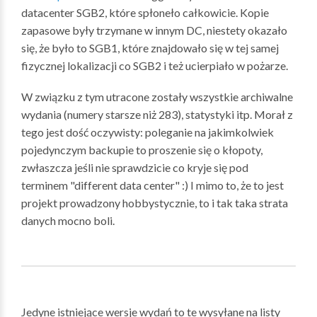
datacenter SGB2, które spłoneło całkowicie. Kopie
zapasowe były trzymane w innym DC, niestety okazało
się, że było to SGB1, które znajdowało się w tej samej
fizycznej lokalizacji co SGB2 i też ucierpiało w pożarze.
W związku z tym utracone zostały wszystkie archiwalne
wydania (numery starsze niż 283), statystyki itp. Morał z
tego jest dość oczywisty: poleganie na jakimkolwiek
pojedynczym backupie to proszenie się o kłopoty,
zwłaszcza jeśli nie sprawdzicie co kryje się pod
terminem "different data center" :) I mimo to, że to jest
projekt prowadzony hobbystycznie, to i tak taka strata
danych mocno boli.
Jedyne istniejące wersje wydań to te wysyłane na listy