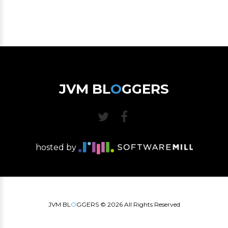
JVM BL
O
GGERS
hosted by
JVM BL
O
GGERS ©
2026
All Rights Reserved