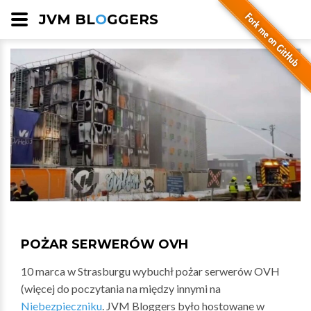
JVM BL
O
GGERS
POŻAR SERWERÓW OVH
10 marca w Strasburgu wybuchł pożar serwerów OVH
(więcej do poczytania na między innymi na
Niebezpieczniku
. JVM Bloggers było hostowane w