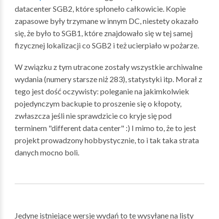
datacenter SGB2, które spłoneło całkowicie. Kopie
zapasowe były trzymane w innym DC, niestety okazało
się, że było to SGB1, które znajdowało się w tej samej
fizycznej lokalizacji co SGB2 i też ucierpiało w pożarze.
W związku z tym utracone zostały wszystkie archiwalne
wydania (numery starsze niż 283), statystyki itp. Morał z
tego jest dość oczywisty: poleganie na jakimkolwiek
pojedynczym backupie to proszenie się o kłopoty,
zwłaszcza jeśli nie sprawdzicie co kryje się pod
terminem "different data center" :) I mimo to, że to jest
projekt prowadzony hobbystycznie, to i tak taka strata
danych mocno boli.
Jedyne istniejące wersje wydań to te wysyłane na listy