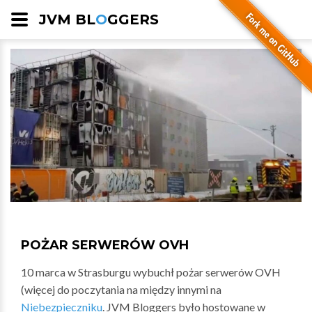
JVM BL
O
GGERS
POŻAR SERWERÓW OVH
10 marca w Strasburgu wybuchł pożar serwerów OVH
(więcej do poczytania na między innymi na
Niebezpieczniku
. JVM Bloggers było hostowane w