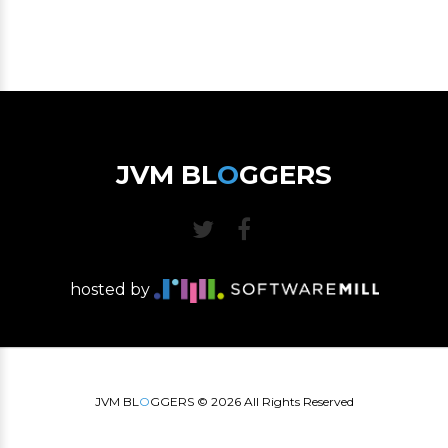
JVM BL
O
GGERS
hosted by
JVM BL
O
GGERS ©
2026
All Rights Reserved