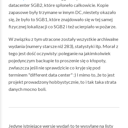
datacenter SGB2, które spłoneło całkowicie. Kopie
zapasowe były trzymane w innym DC, niestety okazało
się, że było to SGB1, które znajdowało się w tej samej
fizycznej lokalizacji co SGB2 i też ucierpiało w pożarze.
W związku z tym utracone zostały wszystkie archiwalne
wydania (numery starsze niż 283), statystyki itp. Morał z
tego jest dość oczywisty: poleganie na jakimkolwiek
pojedynczym backupie to proszenie się o kłopoty,
zwłaszcza jeśli nie sprawdzicie co kryje się pod
terminem "different data center" :) I mimo to, że to jest
projekt prowadzony hobbystycznie, to i tak taka strata
danych mocno boli.
Jedyne istniejące wersje wydań to te wysyłane na listy