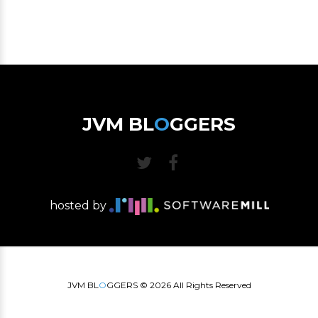
JVM BL
O
GGERS
hosted by
JVM BL
O
GGERS ©
2026
All Rights Reserved