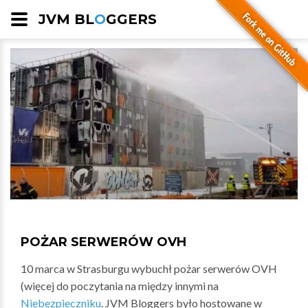
JVM BL
O
GGERS
POŻAR SERWERÓW OVH
10 marca w Strasburgu wybuchł pożar serwerów OVH
(więcej do poczytania na między innymi na
Niebezpieczniku
. JVM Bloggers było hostowane w