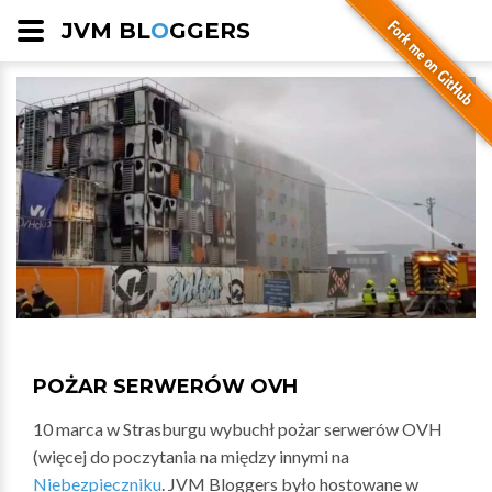
JVM BL
O
GGERS
POŻAR SERWERÓW OVH
10 marca w Strasburgu wybuchł pożar serwerów OVH
(więcej do poczytania na między innymi na
Niebezpieczniku
. JVM Bloggers było hostowane w