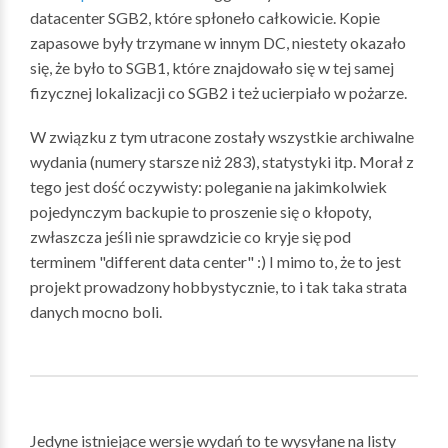
datacenter SGB2, które spłoneło całkowicie. Kopie
zapasowe były trzymane w innym DC, niestety okazało
się, że było to SGB1, które znajdowało się w tej samej
fizycznej lokalizacji co SGB2 i też ucierpiało w pożarze.
W związku z tym utracone zostały wszystkie archiwalne
wydania (numery starsze niż 283), statystyki itp. Morał z
tego jest dość oczywisty: poleganie na jakimkolwiek
pojedynczym backupie to proszenie się o kłopoty,
zwłaszcza jeśli nie sprawdzicie co kryje się pod
terminem "different data center" :) I mimo to, że to jest
projekt prowadzony hobbystycznie, to i tak taka strata
danych mocno boli.
Jedyne istniejące wersje wydań to te wysyłane na listy