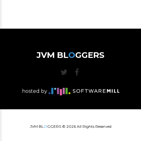
JVM BL
O
GGERS
hosted by
JVM BL
O
GGERS ©
2026
All Rights Reserved