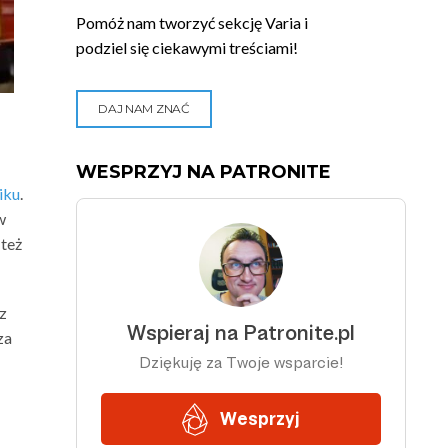
Pomóż nam tworzyć sekcję Varia i
podziel się ciekawymi treściami!
DAJ NAM ZNAĆ
WESPRZYJ NA PATRONITE
iku
.
w
 też
 z
za