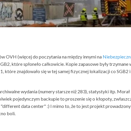
ów OVH (więcej do poczytania na między innymi na
Niebezpieczn
GB2, które spłoneło całkowicie. Kopie zapasowe były trzymane 
, które znajdowało się w tej samej fizycznej lokalizacji co SGB2 i
chiwalne wydania (numery starsze niż 283), statystyki itp. Morał
kolwiek pojedynczym backupie to proszenie się o kłopoty, zwłaszc
 "different data center" :) I mimo to, że to jest projekt prowadzony
no boli.