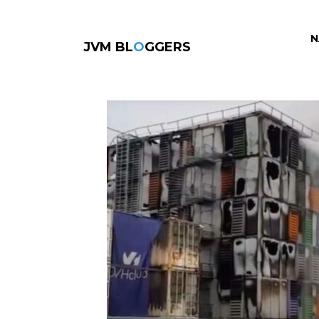
N
JVM BL
O
GGERS