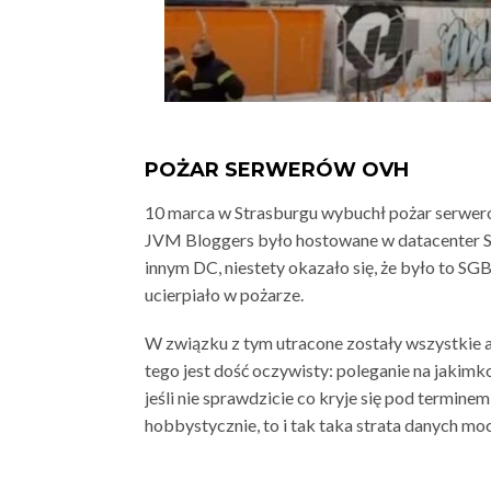
POŻAR SERWERÓW OVH
10 marca w Strasburgu wybuchł pożar serwer
JVM Bloggers było hostowane w datacenter S
innym DC, niestety okazało się, że było to SGB1
ucierpiało w pożarze.
W związku z tym utracone zostały wszystkie ar
tego jest dość oczywisty: poleganie na jakim
jeśli nie sprawdzicie co kryje się pod terminem
hobbystycznie, to i tak taka strata danych moc