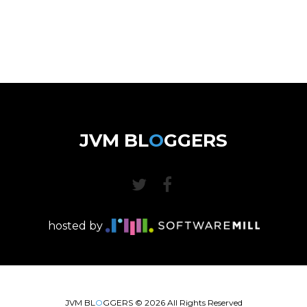
JVM BL
O
GGERS
hosted by
JVM BL
O
GGERS ©
2026
All Rights Reserved