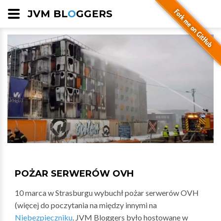
JVM BL
O
GGERS
POŻAR SERWERÓW OVH
10 marca w Strasburgu wybuchł pożar serwerów OVH
(więcej do poczytania na między innymi na
Niebezpieczniku
. JVM Bloggers było hostowane w