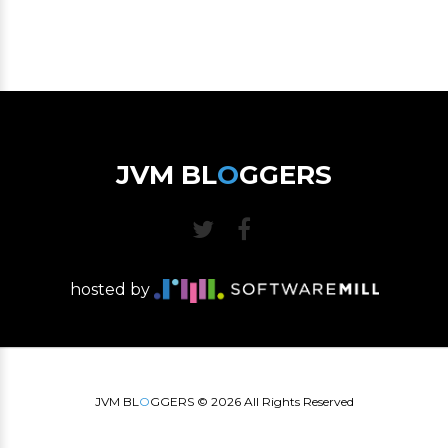
JVM BL
O
GGERS
hosted by
JVM BL
O
GGERS ©
2026
All Rights Reserved