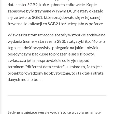
datacenter SGB2, które spłoneło całkowicie. Kopie
zapasowe były trzymane w innym DC, niestety okazało
się, że było to SGB1, które znajdowało się w tej samej
fizycznej lokalizacji co SGB2 i też ucierpiało w pożarze.
W związku z tym utracone zostały wszystkie archiwalne
wydania (numery starsze niż 283), statystyki itp. Morał z
tego jest dość oczywisty: poleganie na jakimkolwiek
pojedynczym backupie to proszenie się o kłopoty,
zwłaszcza jeśli nie sprawdzicie co kryje się pod
terminem "different data center" :) I mimo to, że to jest
projekt prowadzony hobbystycznie, to i tak taka strata
danych mocno boli.
Jedyne istniejące wersje wydań to te wysyłane na listy