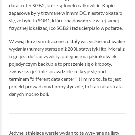
datacenter SGB2, które spłoneło całkowicie. Kopie
zapasowe były trzymane w innym DC, niestety okazało
się, że było to SGB1, które znajdowało się w tej samej
fizycznej lokalizacji co SGB2 i też ucierpiało w pożarze.
W związku z tym utracone zostały wszystkie archiwalne
wydania (numery starsze niż 283), statystyki itp. Morał z
tego jest dość oczywisty: poleganie na jakimkolwiek
pojedynczym backupie to proszenie się o kłopoty,
zwłaszcza jeśli nie sprawdzicie co kryje się pod
terminem "different data center" :) I mimo to, że to jest
projekt prowadzony hobbystycznie, to i tak taka strata
danych mocno boli.
Jedyne istniejące wersje wydań to te wysyłane na listy