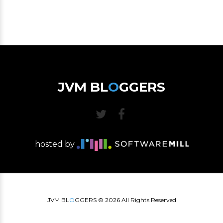
JVM BL
O
GGERS
hosted by
JVM BL
O
GGERS ©
2026
All Rights Reserved