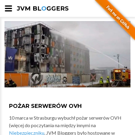
JVM BL
O
GGERS
POŻAR SERWERÓW OVH
10 marca w Strasburgu wybuchł pożar serwerów OVH
(więcej do poczytania na między innymi na
Niebezpieczniku
. JVM Bloggers było hostowane w