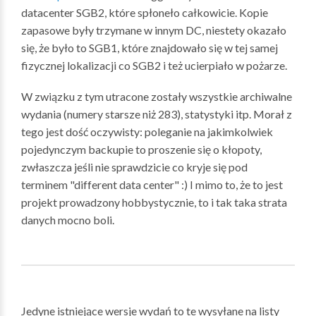
datacenter SGB2, które spłoneło całkowicie. Kopie
zapasowe były trzymane w innym DC, niestety okazało
się, że było to SGB1, które znajdowało się w tej samej
fizycznej lokalizacji co SGB2 i też ucierpiało w pożarze.
W związku z tym utracone zostały wszystkie archiwalne
wydania (numery starsze niż 283), statystyki itp. Morał z
tego jest dość oczywisty: poleganie na jakimkolwiek
pojedynczym backupie to proszenie się o kłopoty,
zwłaszcza jeśli nie sprawdzicie co kryje się pod
terminem "different data center" :) I mimo to, że to jest
projekt prowadzony hobbystycznie, to i tak taka strata
danych mocno boli.
Jedyne istniejące wersje wydań to te wysyłane na listy