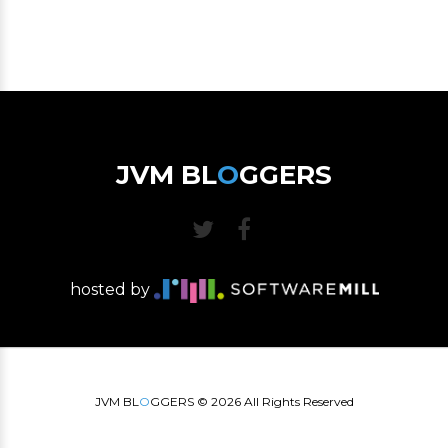
JVM BL
O
GGERS
hosted by
JVM BL
O
GGERS ©
2026
All Rights Reserved