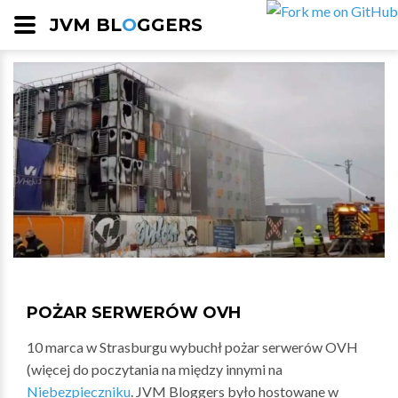
JVM BL
O
GGERS
POŻAR SERWERÓW OVH
10 marca w Strasburgu wybuchł pożar serwerów OVH
(więcej do poczytania na między innymi na
Niebezpieczniku
. JVM Bloggers było hostowane w