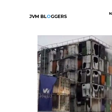
N
JVM BL
O
GGERS