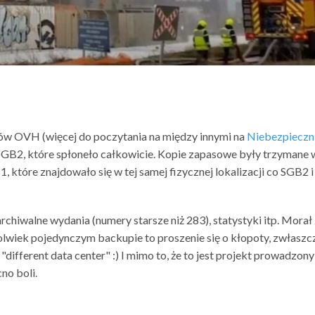
ów OVH (więcej do poczytania na między innymi na
Niebezpieczn
GB2, które spłoneło całkowicie. Kopie zapasowe były trzymane 
, które znajdowało się w tej samej fizycznej lokalizacji co SGB2 i
chiwalne wydania (numery starsze niż 283), statystyki itp. Morał
kolwiek pojedynczym backupie to proszenie się o kłopoty, zwłaszc
 "different data center" :) I mimo to, że to jest projekt prowadzony
no boli.