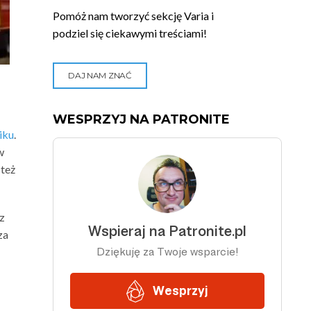
Pomóż nam tworzyć sekcję Varia i
podziel się ciekawymi treściami!
DAJ NAM ZNAĆ
WESPRZYJ NA PATRONITE
iku
.
w
 też
 z
za