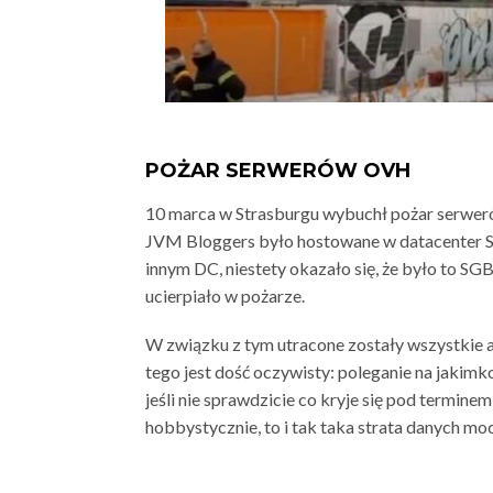
POŻAR SERWERÓW OVH
10 marca w Strasburgu wybuchł pożar serwer
JVM Bloggers było hostowane w datacenter S
innym DC, niestety okazało się, że było to SGB1
ucierpiało w pożarze.
W związku z tym utracone zostały wszystkie ar
tego jest dość oczywisty: poleganie na jakim
jeśli nie sprawdzicie co kryje się pod terminem
hobbystycznie, to i tak taka strata danych moc