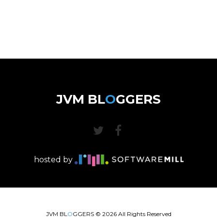
JVM BL
O
GGERS
hosted by
JVM BL
O
GGERS ©
2026
All Rights Reserved