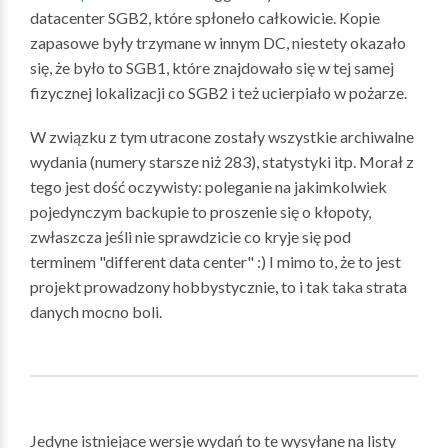
datacenter SGB2, które spłoneło całkowicie. Kopie
zapasowe były trzymane w innym DC, niestety okazało
się, że było to SGB1, które znajdowało się w tej samej
fizycznej lokalizacji co SGB2 i też ucierpiało w pożarze.
W związku z tym utracone zostały wszystkie archiwalne
wydania (numery starsze niż 283), statystyki itp. Morał z
tego jest dość oczywisty: poleganie na jakimkolwiek
pojedynczym backupie to proszenie się o kłopoty,
zwłaszcza jeśli nie sprawdzicie co kryje się pod
terminem "different data center" :) I mimo to, że to jest
projekt prowadzony hobbystycznie, to i tak taka strata
danych mocno boli.
Jedyne istniejące wersje wydań to te wysyłane na listy