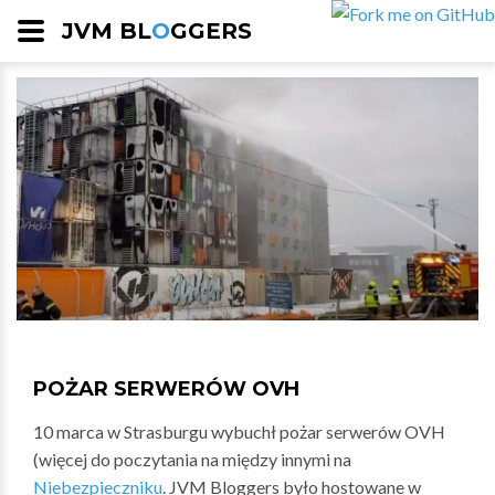
JVM BL
O
GGERS
POŻAR SERWERÓW OVH
10 marca w Strasburgu wybuchł pożar serwerów OVH
(więcej do poczytania na między innymi na
Niebezpieczniku
. JVM Bloggers było hostowane w