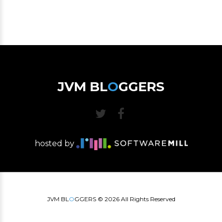
JVM BL
O
GGERS
hosted by
JVM BL
O
GGERS ©
2026
All Rights Reserved