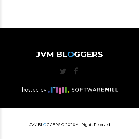
JVM BL
O
GGERS
hosted by
JVM BL
O
GGERS ©
2026
All Rights Reserved