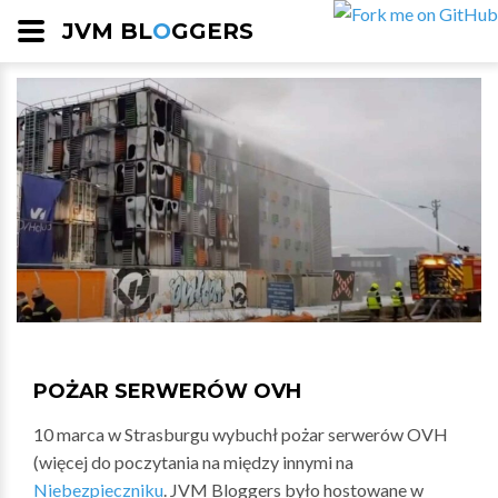
JVM BL
O
GGERS
POŻAR SERWERÓW OVH
10 marca w Strasburgu wybuchł pożar serwerów OVH
(więcej do poczytania na między innymi na
Niebezpieczniku
. JVM Bloggers było hostowane w