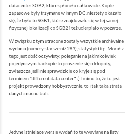
datacenter SGB2, które spłoneło całkowicie. Kopie
zapasowe były trzymane w innym DC, niestety okazało
się, że było to SGB1, które znajdowało się w tej samej
fizycznej lokalizacji co SGB2 i też ucierpiało w pożarze.
W związku z tym utracone zostały wszystkie archiwalne
wydania (numery starsze niż 283), statystyki itp. Morał z
tego jest dość oczywisty: poleganie na jakimkolwiek
pojedynczym backupie to proszenie się o kłopoty,
zwłaszcza jeśli nie sprawdzicie co kryje się pod
terminem "different data center" :) I mimo to, że to jest
projekt prowadzony hobbystycznie, to i tak taka strata
danych mocno boli.
Jedyne istniejące wersje wydań to te wysyłane na listy