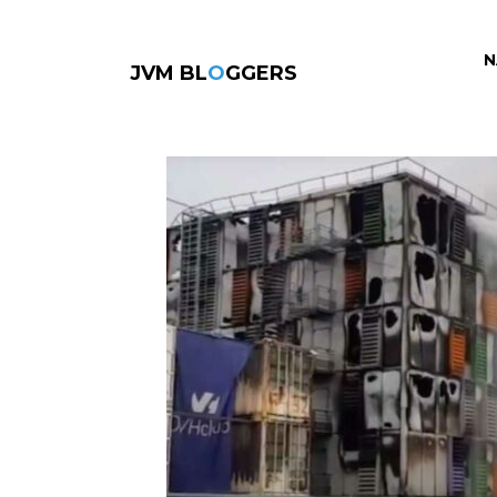
N
JVM BL
O
GGERS