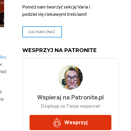
Pomóż nam tworzyć sekcję Varia i
podziel się ciekawymi treściami!
DAJ NAM ZNAĆ
WESPRZYJ NA PATRONITE
iku
.
w
 też
 z
za