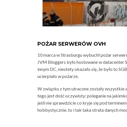
POŻAR SERWERÓW OVH
10 marca w Strasburgu wybuchł pożar serwer
JVM Bloggers było hostowane w datacenter S
innym DC, niestety okazało się, że było to SGB1
ucierpiało w pożarze.
W związku z tym utracone zostały wszystkie ar
tego jest dość oczywisty: poleganie na jakim
jeśli nie sprawdzicie co kryje się pod terminem
hobbystycznie, to i tak taka strata danych moc