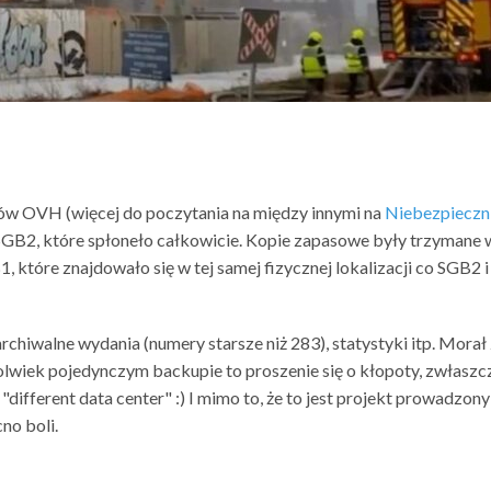
ów OVH (więcej do poczytania na między innymi na
Niebezpieczn
GB2, które spłoneło całkowicie. Kopie zapasowe były trzymane 
, które znajdowało się w tej samej fizycznej lokalizacji co SGB2 i
chiwalne wydania (numery starsze niż 283), statystyki itp. Morał
kolwiek pojedynczym backupie to proszenie się o kłopoty, zwłaszc
 "different data center" :) I mimo to, że to jest projekt prowadzony
no boli.