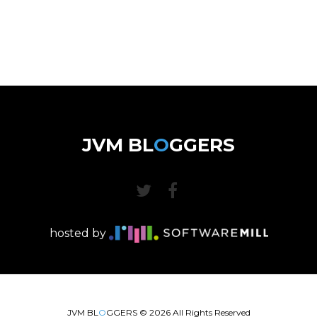
JVM BL
O
GGERS
hosted by
JVM BL
O
GGERS ©
2026
All Rights Reserved