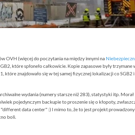
ów OVH (więcej do poczytania na między innymi na
Niebezpieczn
GB2, które spłoneło całkowicie. Kopie zapasowe były trzymane 
, które znajdowało się w tej samej fizycznej lokalizacji co SGB2 i
chiwalne wydania (numery starsze niż 283), statystyki itp. Morał
kolwiek pojedynczym backupie to proszenie się o kłopoty, zwłaszc
 "different data center" :) I mimo to, że to jest projekt prowadzony
no boli.