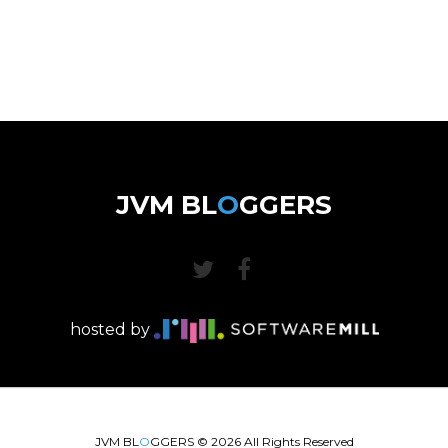
JVM BL
O
GGERS
hosted by
JVM BL
O
GGERS ©
2026
All Rights Reserved