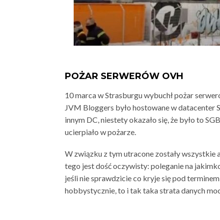
POŻAR SERWERÓW OVH
10 marca w Strasburgu wybuchł pożar serwer
JVM Bloggers było hostowane w datacenter S
innym DC, niestety okazało się, że było to SGB1
ucierpiało w pożarze.
W związku z tym utracone zostały wszystkie ar
tego jest dość oczywisty: poleganie na jakim
jeśli nie sprawdzicie co kryje się pod terminem
hobbystycznie, to i tak taka strata danych moc