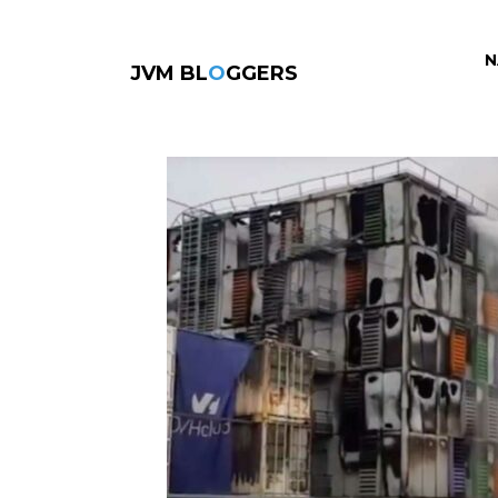
N
JVM BL
O
GGERS