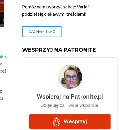
Pomóż nam tworzyć sekcję Varia i
podziel się ciekawymi treściami!
DAJ NAM ZNAĆ
WESPRZYJ NA PATRONITE
iku
.
w
 też
 z
za