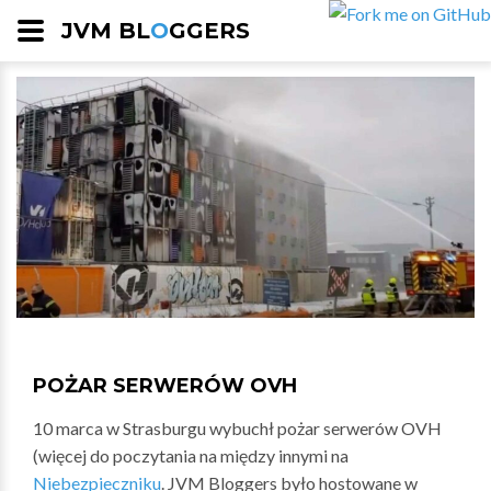
JVM BL
O
GGERS
POŻAR SERWERÓW OVH
10 marca w Strasburgu wybuchł pożar serwerów OVH
(więcej do poczytania na między innymi na
Niebezpieczniku
. JVM Bloggers było hostowane w