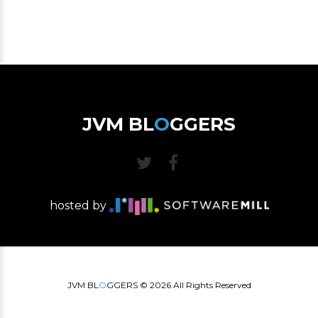
JVM BL
O
GGERS
hosted by
JVM BL
O
GGERS ©
2026
All Rights Reserved