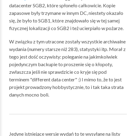
datacenter SGB2, które spłoneło całkowicie. Kopie
zapasowe były trzymane w innym DC, niestety okazało
się, że było to SGB1, które znajdowało się w tej samej
fizycznej lokalizacji co SGB2 i też ucierpiało w pożarze.
W związku z tym utracone zostały wszystkie archiwalne
wydania (numery starsze niż 283), statystyki itp. Morał z
tego jest dość oczywisty: poleganie na jakimkolwiek
pojedynczym backupie to proszenie się o kłopoty,
zwłaszcza jeśli nie sprawdzicie co kryje się pod
terminem "different data center" :) I mimo to, że to jest
projekt prowadzony hobbystycznie, to i tak taka strata
danych mocno boli.
Jedyne istniejące wersje wydań to te wysyłane na listy