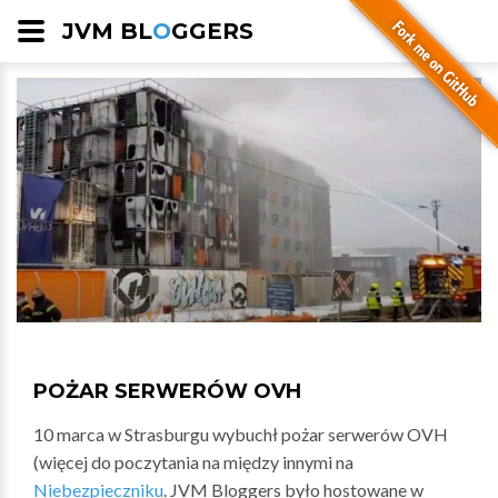
JVM BL
O
GGERS
POŻAR SERWERÓW OVH
10 marca w Strasburgu wybuchł pożar serwerów OVH
(więcej do poczytania na między innymi na
Niebezpieczniku
. JVM Bloggers było hostowane w