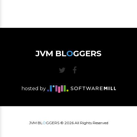
JVM BL
O
GGERS
hosted by
JVM BL
O
GGERS ©
2026
All Rights Reserved