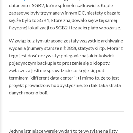
datacenter SGB2, które spłoneło całkowicie. Kopie
zapasowe były trzymane w innym DC, niestety okazało
się, że było to SGB1, które znajdowało się w tej samej
fizycznej lokalizacji co SGB2 i też ucierpiało w pożarze.
W związku z tym utracone zostały wszystkie archiwalne
wydania (numery starsze niż 283), statystyki itp. Morał z
tego jest dość oczywisty: poleganie na jakimkolwiek
pojedynczym backupie to proszenie się o kłopoty,
zwłaszcza jeśli nie sprawdzicie co kryje się pod
terminem "different data center" :) I mimo to, że to jest
projekt prowadzony hobbystycznie, to i tak taka strata
danych mocno boli.
Jedyne istniejące wersje wydań to te wysyłane na listy