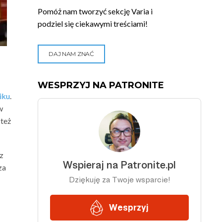
Pomóż nam tworzyć sekcję Varia i
podziel się ciekawymi treściami!
DAJ NAM ZNAĆ
WESPRZYJ NA PATRONITE
iku
.
w
 też
 z
za