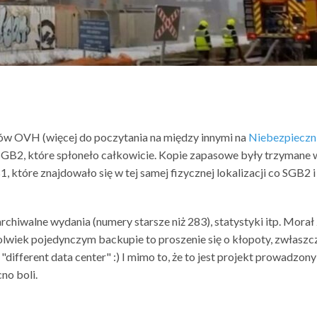
ów OVH (więcej do poczytania na między innymi na
Niebezpieczn
GB2, które spłoneło całkowicie. Kopie zapasowe były trzymane 
, które znajdowało się w tej samej fizycznej lokalizacji co SGB2 i
chiwalne wydania (numery starsze niż 283), statystyki itp. Morał
kolwiek pojedynczym backupie to proszenie się o kłopoty, zwłaszc
 "different data center" :) I mimo to, że to jest projekt prowadzony
no boli.