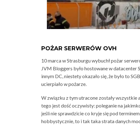
POŻAR SERWERÓW OVH
10 marca w Strasburgu wybuchł pożar serwer
JVM Bloggers było hostowane w datacenter S
innym DC, niestety okazało się, że było to SGB1
ucierpiało w pożarze.
W związku z tym utracone zostały wszystkie ar
tego jest dość oczywisty: poleganie na jakim
jeśli nie sprawdzicie co kryje się pod terminem
hobbystycznie, to i tak taka strata danych moc