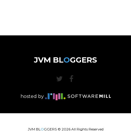
JVM BL
O
GGERS
hosted by
JVM BL
O
GGERS ©
2026
All Rights Reserved