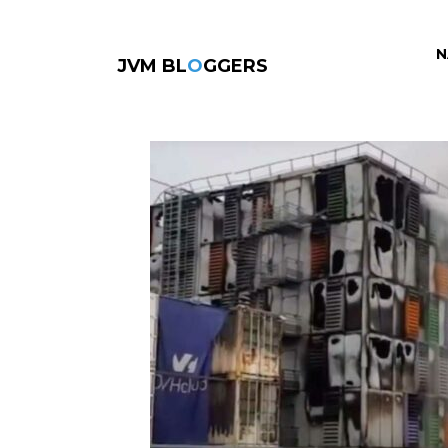
N
JVM BL
O
GGERS