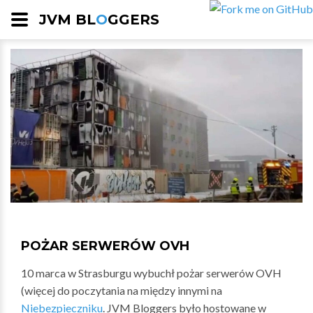
JVM BL
O
GGERS
POŻAR SERWERÓW OVH
10 marca w Strasburgu wybuchł pożar serwerów OVH
(więcej do poczytania na między innymi na
Niebezpieczniku
. JVM Bloggers było hostowane w