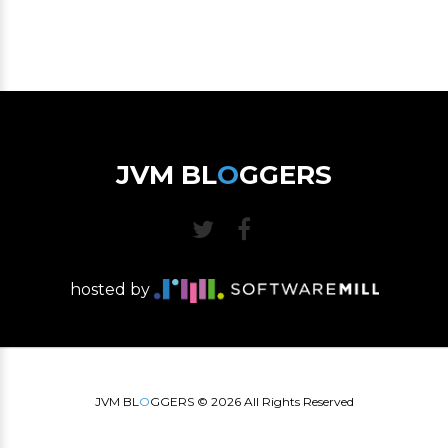
JVM BL
O
GGERS
hosted by
JVM BL
O
GGERS ©
2026
All Rights Reserved