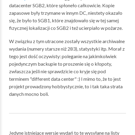
datacenter SGB2, które spłoneło całkowicie. Kopie
zapasowe były trzymane w innym DC, niestety okazało
się, że było to SGB1, które znajdowało się w tej samej
fizycznej lokalizacji co SGB2 i też ucierpiało w pożarze.
W związku z tym utracone zostały wszystkie archiwalne
wydania (numery starsze niż 283), statystyki itp. Morał z
tego jest dość oczywisty: poleganie na jakimkolwiek
pojedynczym backupie to proszenie się o kłopoty,
zwłaszcza jeśli nie sprawdzicie co kryje się pod
terminem "different data center" :) I mimo to, że to jest
projekt prowadzony hobbystycznie, to i tak taka strata
danych mocno boli.
Jedyne istniejące wersje wydań to te wysyłane na listy