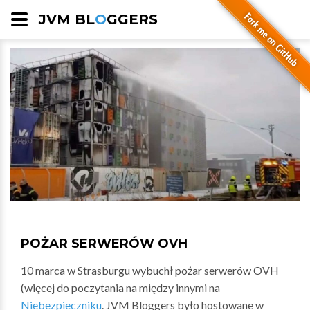
JVM BL
O
GGERS
POŻAR SERWERÓW OVH
10 marca w Strasburgu wybuchł pożar serwerów OVH
(więcej do poczytania na między innymi na
Niebezpieczniku
. JVM Bloggers było hostowane w