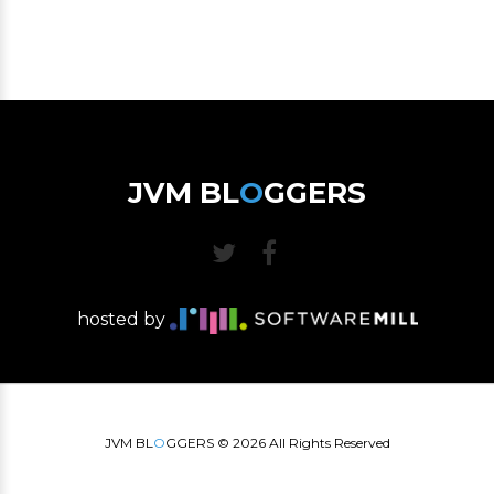
JVM BL
O
GGERS
hosted by
JVM BL
O
GGERS ©
2026
All Rights Reserved