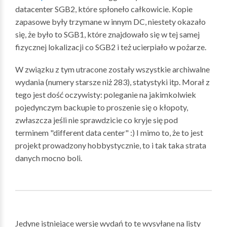
datacenter SGB2, które spłoneło całkowicie. Kopie
zapasowe były trzymane w innym DC, niestety okazało
się, że było to SGB1, które znajdowało się w tej samej
fizycznej lokalizacji co SGB2 i też ucierpiało w pożarze.
W związku z tym utracone zostały wszystkie archiwalne
wydania (numery starsze niż 283), statystyki itp. Morał z
tego jest dość oczywisty: poleganie na jakimkolwiek
pojedynczym backupie to proszenie się o kłopoty,
zwłaszcza jeśli nie sprawdzicie co kryje się pod
terminem "different data center" :) I mimo to, że to jest
projekt prowadzony hobbystycznie, to i tak taka strata
danych mocno boli.
Jedyne istniejące wersje wydań to te wysyłane na listy