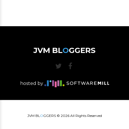
JVM BL
O
GGERS
hosted by
JVM BL
O
GGERS ©
2026
All Rights Reserved