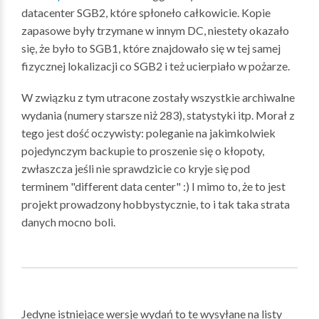
datacenter SGB2, które spłoneło całkowicie. Kopie
zapasowe były trzymane w innym DC, niestety okazało
się, że było to SGB1, które znajdowało się w tej samej
fizycznej lokalizacji co SGB2 i też ucierpiało w pożarze.
W związku z tym utracone zostały wszystkie archiwalne
wydania (numery starsze niż 283), statystyki itp. Morał z
tego jest dość oczywisty: poleganie na jakimkolwiek
pojedynczym backupie to proszenie się o kłopoty,
zwłaszcza jeśli nie sprawdzicie co kryje się pod
terminem "different data center" :) I mimo to, że to jest
projekt prowadzony hobbystycznie, to i tak taka strata
danych mocno boli.
Jedyne istniejące wersje wydań to te wysyłane na listy