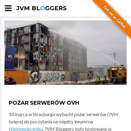
JVM BL
O
GGERS
POŻAR SERWERÓW OVH
10 marca w Strasburgu wybuchł pożar serwerów OVH
(więcej do poczytania na między innymi na
Niebezpieczniku
. JVM Bloggers było hostowane w