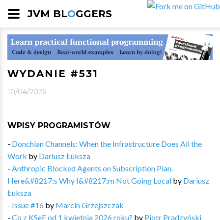
JVM BL
O
GGERS
WYDANIE #531
10/04/2026
WPISY PROGRAMISTÓW
-
Donchian Channels: When the Infrastructure Does All the
Work
by
Dariusz Łuksza
-
Anthropic Blocked Agents on Subscription Plan.
Here&#8217;s Why I&#8217;m Not Going Local
by
Dariusz
Łuksza
-
Issue #16
by
Marcin Grzejszczak
-
Co z KSeF od 1 kwietnia 2026 roku?
by
Piotr Prądzyński