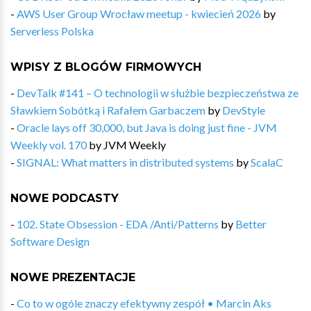
-
AWS User Group Wrocław meetup - kwiecień 2026
by
Serverless Polska
WPISY Z BLOGÓW FIRMOWYCH
-
DevTalk #141 – O technologii w służbie bezpieczeństwa ze
Sławkiem Sobótką i Rafałem Garbaczem
by
DevStyle
-
Oracle lays off 30,000, but Java is doing just fine - JVM
Weekly vol. 170
by
JVM Weekly
-
SIGNAL: What matters in distributed systems
by
ScalaC
NOWE PODCASTY
-
102. State Obsession - EDA /Anti/Patterns
by
Better
Software Design
NOWE PREZENTACJE
-
Co to w ogóle znaczy efektywny zespół • Marcin Aks