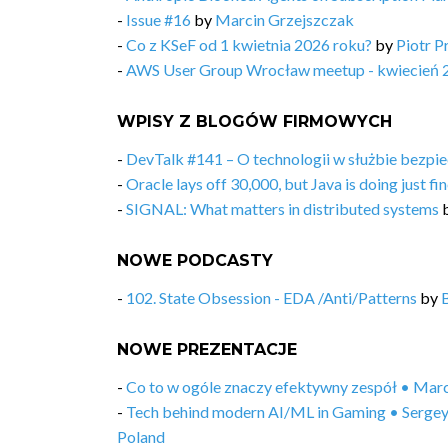
-
Issue #16
by
Marcin Grzejszczak
-
Co z KSeF od 1 kwietnia 2026 roku?
by
Piotr P
-
AWS User Group Wrocław meetup - kwiecień 
WPISY Z BLOGÓW FIRMOWYCH
-
DevTalk #141 – O technologii w służbie bezp
-
Oracle lays off 30,000, but Java is doing just f
-
SIGNAL: What matters in distributed systems
NOWE PODCASTY
-
102. State Obsession - EDA /Anti/Patterns
by
NOWE PREZENTACJE
-
Co to w ogóle znaczy efektywny zespół • Ma
-
Tech behind modern AI/ML in Gaming • Sergey
Poland