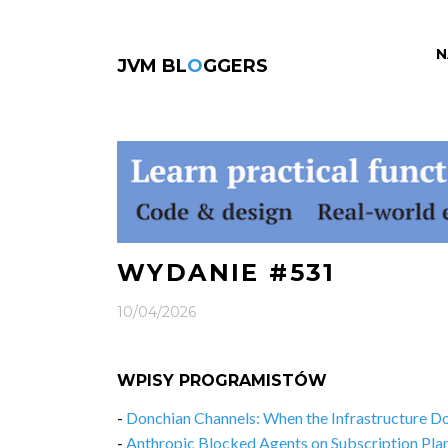
N
JVM BL
O
GGERS
WYDANIE #531
10/04/2026
WPISY PROGRAMISTÓW
-
Donchian Channels: When the Infrastructure D
-
Anthropic Blocked Agents on Subscription Pl