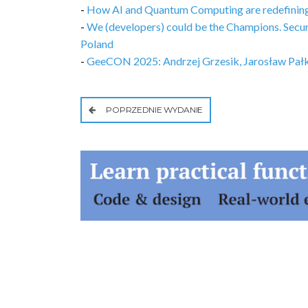
-
How AI and Quantum Computing are redefinin
-
We (developers) could be the Champions. Sec
Poland
-
GeeCON 2025: Andrzej Grzesik, Jarosław Pałka
POPRZEDNIE WYDANIE