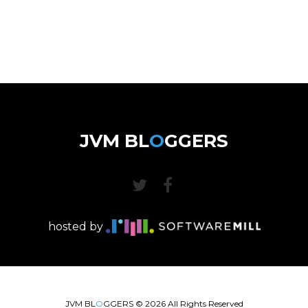
JVM BL
O
GGERS
hosted by
JVM BL
O
GGERS ©
2026
All Rights Reserved