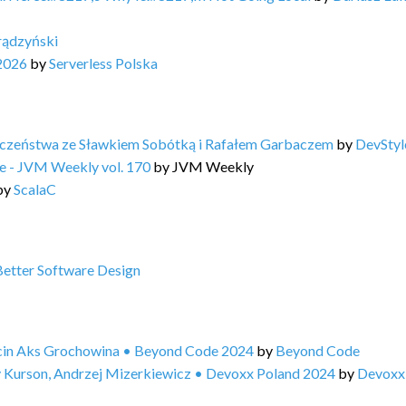
rądzyński
2026
by
Serverless Polska
ieczeństwa ze Sławkiem Sobótką i Rafałem Garbaczem
by
DevStyl
ine - JVM Weekly vol. 170
by
JVM Weekly
by
ScalaC
Better Software Design
rcin Aks Grochowina • Beyond Code 2024
by
Beyond Code
 Kurson, Andrzej Mizerkiewicz • Devoxx Poland 2024
by
Devoxx