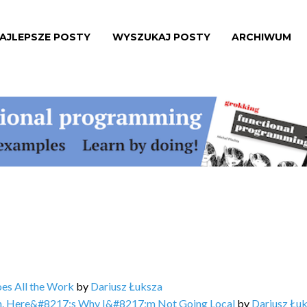
AJLEPSZE POSTY
WYSZUKAJ POSTY
ARCHIWUM
oes All the Work
by
Dariusz Łuksza
an. Here&#8217;s Why I&#8217;m Not Going Local
by
Dariusz Łu