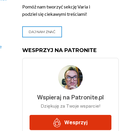
Pomóż nam tworzyć sekcję Varia i
podziel się ciekawymi treściami!
DAJ NAM ZNAĆ
e
WESPRZYJ NA PATRONITE