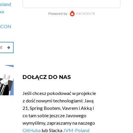
oland
xx
eCON
IE
DOŁĄCZ DO NAS
Jeśli chcesz pokodować w projekcie
z dość nowymi technologiami: Javą
21, Spring Bootem, Vavrem i Akką i
co tam sobie jeszcze Javowego
wymyślimy, zapraszamy na naszego
GitHuba
lub Slacka
JVM-Poland