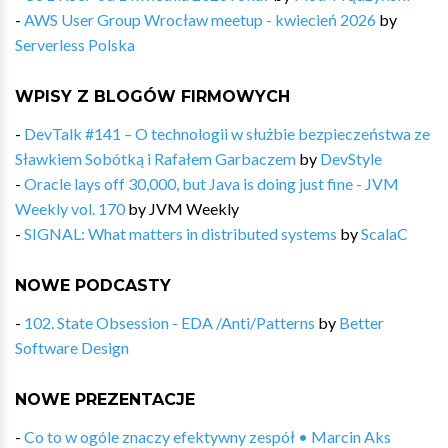
-
AWS User Group Wrocław meetup - kwiecień 2026
by
Serverless Polska
WPISY Z BLOGÓW FIRMOWYCH
-
DevTalk #141 – O technologii w służbie bezpieczeństwa ze
Sławkiem Sobótką i Rafałem Garbaczem
by
DevStyle
-
Oracle lays off 30,000, but Java is doing just fine - JVM
Weekly vol. 170
by
JVM Weekly
-
SIGNAL: What matters in distributed systems
by
ScalaC
NOWE PODCASTY
-
102. State Obsession - EDA /Anti/Patterns
by
Better
Software Design
NOWE PREZENTACJE
-
Co to w ogóle znaczy efektywny zespół • Marcin Aks