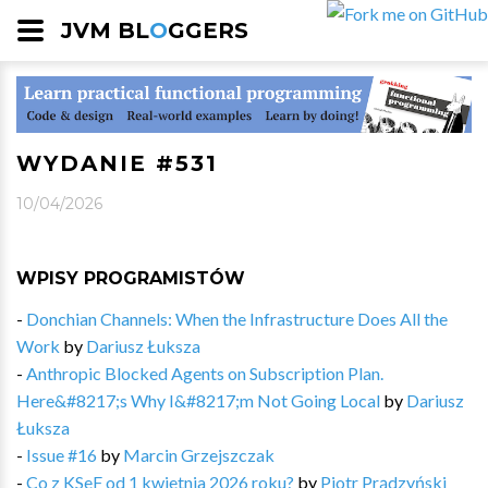
JVM BL
O
GGERS
WYDANIE #531
10/04/2026
WPISY PROGRAMISTÓW
-
Donchian Channels: When the Infrastructure Does All the
Work
by
Dariusz Łuksza
-
Anthropic Blocked Agents on Subscription Plan.
Here&#8217;s Why I&#8217;m Not Going Local
by
Dariusz
Łuksza
-
Issue #16
by
Marcin Grzejszczak
-
Co z KSeF od 1 kwietnia 2026 roku?
by
Piotr Prądzyński