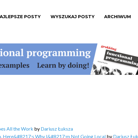
AJLEPSZE POSTY
WYSZUKAJ POSTY
ARCHIWUM
oes All the Work
by
Dariusz Łuksza
an. Here&#8217;s Why I&#8217;m Not Going Local
by
Dariusz Łu