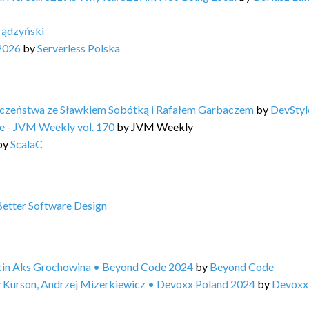
rądzyński
2026
by
Serverless Polska
ieczeństwa ze Sławkiem Sobótką i Rafałem Garbaczem
by
DevStyl
ine - JVM Weekly vol. 170
by
JVM Weekly
by
ScalaC
Better Software Design
rcin Aks Grochowina • Beyond Code 2024
by
Beyond Code
 Kurson, Andrzej Mizerkiewicz • Devoxx Poland 2024
by
Devoxx