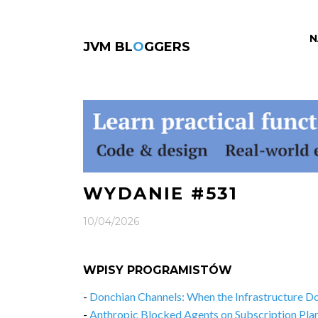
N
JVM BL
O
GGERS
WYDANIE #531
10/04/2026
WPISY PROGRAMISTÓW
-
Donchian Channels: When the Infrastructure D
-
Anthropic Blocked Agents on Subscription Pl