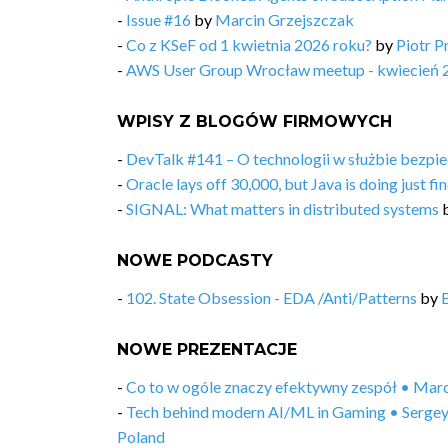
-
Issue #16
by
Marcin Grzejszczak
-
Co z KSeF od 1 kwietnia 2026 roku?
by
Piotr P
-
AWS User Group Wrocław meetup - kwiecień 
WPISY Z BLOGÓW FIRMOWYCH
-
DevTalk #141 – O technologii w służbie bezp
-
Oracle lays off 30,000, but Java is doing just f
-
SIGNAL: What matters in distributed systems
NOWE PODCASTY
-
102. State Obsession - EDA /Anti/Patterns
by
NOWE PREZENTACJE
-
Co to w ogóle znaczy efektywny zespół • Ma
-
Tech behind modern AI/ML in Gaming • Sergey
Poland