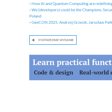
-
How AI and Quantum Computing are redefinin
-
We (developers) could be the Champions. Sec
Poland
-
GeeCON 2025: Andrzej Grzesik, Jarosław Pałka
POPRZEDNIE WYDANIE