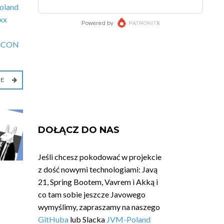
oland
xx
eCON
IE
DOŁĄCZ DO NAS
Jeśli chcesz pokodować w projekcie
z dość nowymi technologiami: Javą
21, Spring Bootem, Vavrem i Akką i
co tam sobie jeszcze Javowego
wymyślimy, zapraszamy na naszego
GitHuba
lub Slacka
JVM-Poland