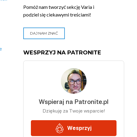
Pomóż nam tworzyć sekcję Varia i
podziel się ciekawymi treściami!
DAJ NAM ZNAĆ
e
WESPRZYJ NA PATRONITE