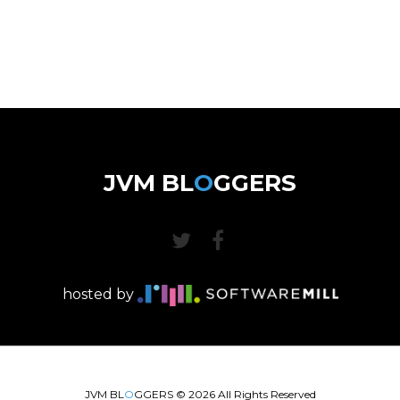
JVM BL
O
GGERS
hosted by
JVM BL
O
GGERS ©
2026
All Rights Reserved