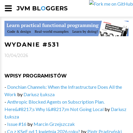
JVM BL
O
GGERS
WYDANIE #531
10/04/2026
WPISY PROGRAMISTÓW
-
Donchian Channels: When the Infrastructure Does All the
Work
by
Dariusz Łuksza
-
Anthropic Blocked Agents on Subscription Plan.
Here&#8217;s Why I&#8217;m Not Going Local
by
Dariusz
Łuksza
-
Issue #16
by
Marcin Grzejszczak
-
Co z KSeF od 1 kwietnia 2026 roku?
by
Piotr Prądzyński