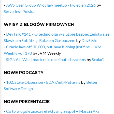
-
AWS User Group Wrocław meetup - kwiecień 2026
by
Serverless Polska
WPISY Z BLOGÓW FIRMOWYCH
-
DevTalk #141 – O technologii w służbie bezpieczeństwa ze
Sławkiem Sobótką i Rafałem Garbaczem
by
DevStyle
-
Oracle lays off 30,000, but Java is doing just fine - JVM
Weekly vol. 170
by
JVM Weekly
-
SIGNAL: What matters in distributed systems
by
ScalaC
NOWE PODCASTY
-
102. State Obsession - EDA /Anti/Patterns
by
Better
Software Design
NOWE PREZENTACJE
-
Co to w ogóle znaczy efektywny zespół • Marcin Aks