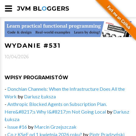
JVM BL
O
GGERS
WYDANIE #531
10/04/2026
WPISY PROGRAMISTÓW
-
Donchian Channels: When the Infrastructure Does All the
Work
by
Dariusz Łuksza
-
Anthropic Blocked Agents on Subscription Plan.
Here&#8217;s Why I&#8217;m Not Going Local
by
Dariusz
Łuksza
-
Issue #16
by
Marcin Grzejszczak
-
Co z KSeF od 1 kwietnia 2026 roku?
by
Piotr Prądzyński