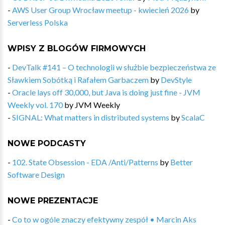
-
AWS User Group Wrocław meetup - kwiecień 2026
by
Serverless Polska
WPISY Z BLOGÓW FIRMOWYCH
-
DevTalk #141 – O technologii w służbie bezpieczeństwa ze
Sławkiem Sobótką i Rafałem Garbaczem
by
DevStyle
-
Oracle lays off 30,000, but Java is doing just fine - JVM
Weekly vol. 170
by
JVM Weekly
-
SIGNAL: What matters in distributed systems
by
ScalaC
NOWE PODCASTY
-
102. State Obsession - EDA /Anti/Patterns
by
Better
Software Design
NOWE PREZENTACJE
-
Co to w ogóle znaczy efektywny zespół • Marcin Aks