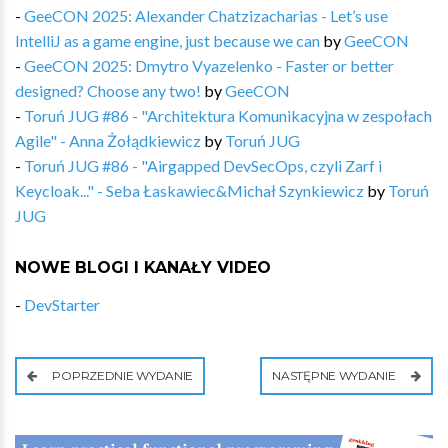
-
GeeCON 2025: Alexander Chatzizacharias - Let’s use
IntelliJ as a game engine, just because we can
by
GeeCON
-
GeeCON 2025: Dmytro Vyazelenko - Faster or better
designed? Choose any two!
by
GeeCON
-
Toruń JUG #86 - "Architektura Komunikacyjna w zespołach
Agile" - Anna Żołądkiewicz
by
Toruń JUG
-
Toruń JUG #86 - "Airgapped DevSecOps, czyli Zarf i
Keycloak..." - Seba Łaskawiec&Michał Szynkiewicz
by
Toruń
JUG
NOWE BLOGI I KANAŁY VIDEO
-
DevStarter
POPRZEDNIE WYDANIE
NASTĘPNE WYDANIE