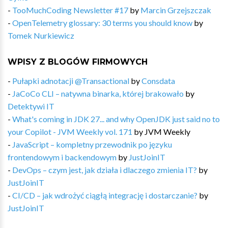
-
TooMuchCoding Newsletter #17
by
Marcin Grzejszczak
-
OpenTelemetry glossary: 30 terms you should know
by
Tomek Nurkiewicz
WPISY Z BLOGÓW FIRMOWYCH
-
Pułapki adnotacji @Transactional
by
Consdata
-
JaCoCo CLI – natywna binarka, której brakowało
by
Detektywi IT
-
What's coming in JDK 27... and why OpenJDK just said no to
your Copilot - JVM Weekly vol. 171
by
JVM Weekly
-
JavaScript – kompletny przewodnik po języku
frontendowym i backendowym
by
JustJoinIT
-
DevOps – czym jest, jak działa i dlaczego zmienia IT?
by
JustJoinIT
-
CI/CD – jak wdrożyć ciągłą integrację i dostarczanie?
by
JustJoinIT