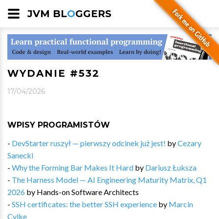
JVM BL
O
GGERS
WYDANIE #532
17/04/2026
WPISY PROGRAMISTÓW
-
DevStarter ruszył — pierwszy odcinek już jest!
by
Cezary
Sanecki
-
Why the Forming Bar Makes It Hard
by
Dariusz Łuksza
-
The Harness Model — AI Engineering Maturity Matrix, Q1
2026
by
Hands-on Software Architects
-
SSH certificates: the better SSH experience
by
Marcin
Cylke