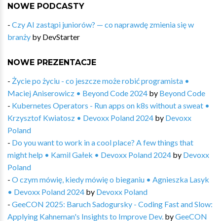
NOWE PODCASTY
-
Czy AI zastąpi juniorów? — co naprawdę zmienia się w
branży
by
DevStarter
NOWE PREZENTACJE
-
Życie po życiu - co jeszcze może robić programista •
Maciej Aniserowicz • Beyond Code 2024
by
Beyond Code
-
Kubernetes Operators​ - Run apps on k8s without a sweat •
Krzysztof Kwiatosz • Devoxx Poland 2024
by
Devoxx
Poland
-
Do you want to work in a cool place? A few things that
might help • Kamil Gałek • Devoxx Poland 2024
by
Devoxx
Poland
-
O czym mówię, kiedy mówię o bieganiu • Agnieszka Lasyk
• Devoxx Poland 2024
by
Devoxx Poland
-
GeeCON 2025: Baruch Sadogursky - Coding Fast and Slow:
Applying Kahneman's Insights to Improve Dev.
by
GeeCON