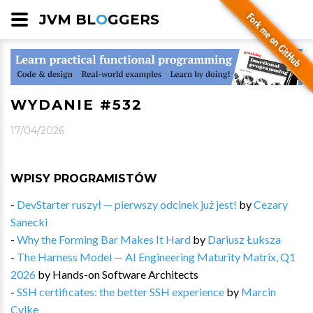
JVM BL
O
GGERS
WYDANIE #532
17/04/2026
WPISY PROGRAMISTÓW
-
DevStarter ruszył — pierwszy odcinek już jest!
by
Cezary
Sanecki
-
Why the Forming Bar Makes It Hard
by
Dariusz Łuksza
-
The Harness Model — AI Engineering Maturity Matrix, Q1
2026
by
Hands-on Software Architects
-
SSH certificates: the better SSH experience
by
Marcin
Cylke