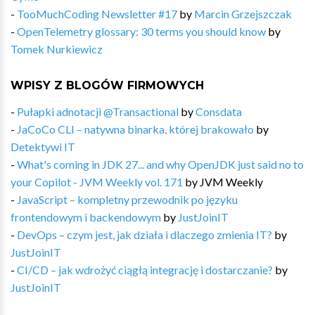
-
TooMuchCoding Newsletter #17
by
Marcin Grzejszczak
-
OpenTelemetry glossary: 30 terms you should know
by
Tomek Nurkiewicz
WPISY Z BLOGÓW FIRMOWYCH
-
Pułapki adnotacji @Transactional
by
Consdata
-
JaCoCo CLI – natywna binarka, której brakowało
by
Detektywi IT
-
What's coming in JDK 27... and why OpenJDK just said no to
your Copilot - JVM Weekly vol. 171
by
JVM Weekly
-
JavaScript – kompletny przewodnik po języku
frontendowym i backendowym
by
JustJoinIT
-
DevOps – czym jest, jak działa i dlaczego zmienia IT?
by
JustJoinIT
-
CI/CD – jak wdrożyć ciągłą integrację i dostarczanie?
by
JustJoinIT