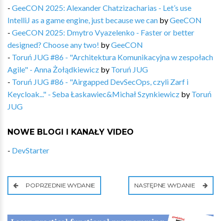
-
GeeCON 2025: Alexander Chatzizacharias - Let’s use
IntelliJ as a game engine, just because we can
by
GeeCON
-
GeeCON 2025: Dmytro Vyazelenko - Faster or better
designed? Choose any two!
by
GeeCON
-
Toruń JUG #86 - "Architektura Komunikacyjna w zespołach
Agile" - Anna Żołądkiewicz
by
Toruń JUG
-
Toruń JUG #86 - "Airgapped DevSecOps, czyli Zarf i
Keycloak..." - Seba Łaskawiec&Michał Szynkiewicz
by
Toruń
JUG
NOWE BLOGI I KANAŁY VIDEO
-
DevStarter
POPRZEDNIE WYDANIE
NASTĘPNE WYDANIE