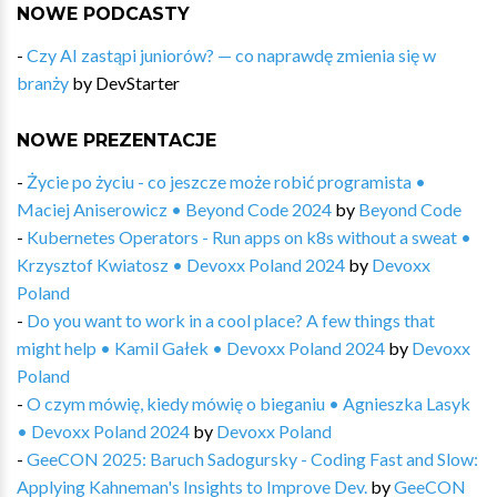
NOWE PODCASTY
-
Czy AI zastąpi juniorów? — co naprawdę zmienia się w
branży
by
DevStarter
NOWE PREZENTACJE
-
Życie po życiu - co jeszcze może robić programista •
Maciej Aniserowicz • Beyond Code 2024
by
Beyond Code
-
Kubernetes Operators​ - Run apps on k8s without a sweat •
Krzysztof Kwiatosz • Devoxx Poland 2024
by
Devoxx
Poland
-
Do you want to work in a cool place? A few things that
might help • Kamil Gałek • Devoxx Poland 2024
by
Devoxx
Poland
-
O czym mówię, kiedy mówię o bieganiu • Agnieszka Lasyk
• Devoxx Poland 2024
by
Devoxx Poland
-
GeeCON 2025: Baruch Sadogursky - Coding Fast and Slow:
Applying Kahneman's Insights to Improve Dev.
by
GeeCON