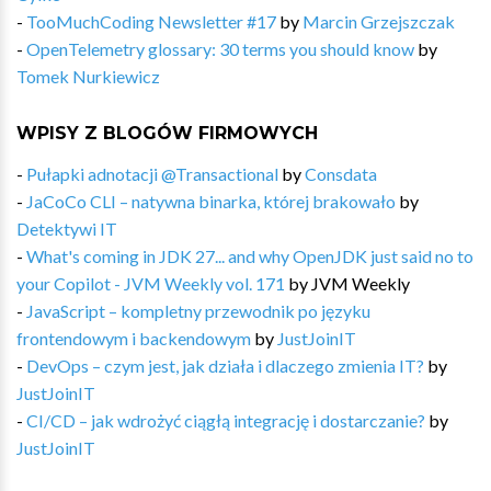
-
TooMuchCoding Newsletter #17
by
Marcin Grzejszczak
-
OpenTelemetry glossary: 30 terms you should know
by
Tomek Nurkiewicz
WPISY Z BLOGÓW FIRMOWYCH
-
Pułapki adnotacji @Transactional
by
Consdata
-
JaCoCo CLI – natywna binarka, której brakowało
by
Detektywi IT
-
What's coming in JDK 27... and why OpenJDK just said no to
your Copilot - JVM Weekly vol. 171
by
JVM Weekly
-
JavaScript – kompletny przewodnik po języku
frontendowym i backendowym
by
JustJoinIT
-
DevOps – czym jest, jak działa i dlaczego zmienia IT?
by
JustJoinIT
-
CI/CD – jak wdrożyć ciągłą integrację i dostarczanie?
by
JustJoinIT