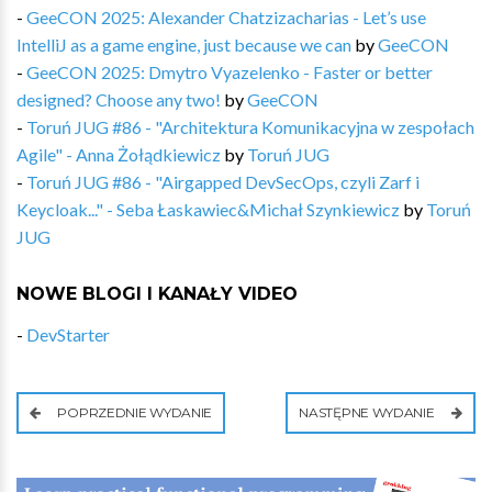
-
GeeCON 2025: Alexander Chatzizacharias - Let’s use
IntelliJ as a game engine, just because we can
by
GeeCON
-
GeeCON 2025: Dmytro Vyazelenko - Faster or better
designed? Choose any two!
by
GeeCON
-
Toruń JUG #86 - "Architektura Komunikacyjna w zespołach
Agile" - Anna Żołądkiewicz
by
Toruń JUG
-
Toruń JUG #86 - "Airgapped DevSecOps, czyli Zarf i
Keycloak..." - Seba Łaskawiec&Michał Szynkiewicz
by
Toruń
JUG
NOWE BLOGI I KANAŁY VIDEO
-
DevStarter
POPRZEDNIE WYDANIE
NASTĘPNE WYDANIE