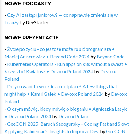
NOWE PODCASTY
-
Czy AI zastąpi juniorów? — co naprawdę zmienia się w
branży
by
DevStarter
NOWE PREZENTACJE
-
Życie po życiu - co jeszcze może robić programista •
Maciej Aniserowicz • Beyond Code 2024
by
Beyond Code
-
Kubernetes Operators​ - Run apps on k8s without a sweat •
Krzysztof Kwiatosz • Devoxx Poland 2024
by
Devoxx
Poland
-
Do you want to work in a cool place? A few things that
might help • Kamil Gałek • Devoxx Poland 2024
by
Devoxx
Poland
-
O czym mówię, kiedy mówię o bieganiu • Agnieszka Lasyk
• Devoxx Poland 2024
by
Devoxx Poland
-
GeeCON 2025: Baruch Sadogursky - Coding Fast and Slow:
Applying Kahneman's Insights to Improve Dev.
by
GeeCON