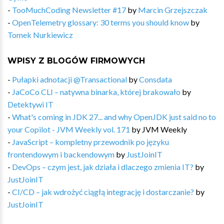
-
TooMuchCoding Newsletter #17
by
Marcin Grzejszczak
-
OpenTelemetry glossary: 30 terms you should know
by
Tomek Nurkiewicz
WPISY Z BLOGÓW FIRMOWYCH
-
Pułapki adnotacji @Transactional
by
Consdata
-
JaCoCo CLI – natywna binarka, której brakowało
by
Detektywi IT
-
What's coming in JDK 27... and why OpenJDK just said no to
your Copilot - JVM Weekly vol. 171
by
JVM Weekly
-
JavaScript – kompletny przewodnik po języku
frontendowym i backendowym
by
JustJoinIT
-
DevOps – czym jest, jak działa i dlaczego zmienia IT?
by
JustJoinIT
-
CI/CD – jak wdrożyć ciągłą integrację i dostarczanie?
by
JustJoinIT