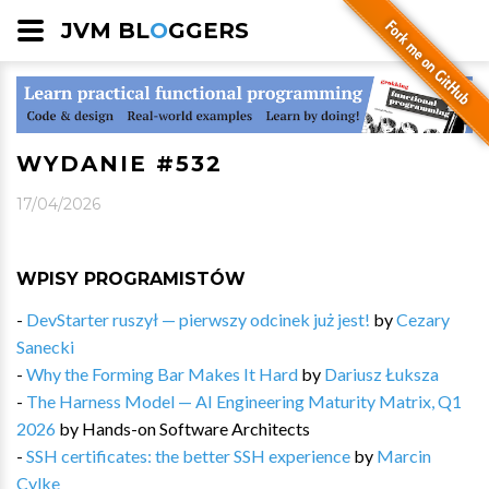
JVM BL
O
GGERS
WYDANIE #532
17/04/2026
WPISY PROGRAMISTÓW
-
DevStarter ruszył — pierwszy odcinek już jest!
by
Cezary
Sanecki
-
Why the Forming Bar Makes It Hard
by
Dariusz Łuksza
-
The Harness Model — AI Engineering Maturity Matrix, Q1
2026
by
Hands-on Software Architects
-
SSH certificates: the better SSH experience
by
Marcin
Cylke