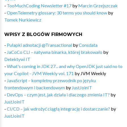
-
TooMuchCoding Newsletter #17
by
Marcin Grzejszczak
-
OpenTelemetry glossary: 30 terms you should know
by
Tomek Nurkiewicz
WPISY Z BLOGÓW FIRMOWYCH
-
Pułapki adnotacji @Transactional
by
Consdata
-
JaCoCo CLI – natywna binarka, której brakowało
by
Detektywi IT
-
What's coming in JDK 27... and why OpenJDK just said no to
your Copilot - JVM Weekly vol. 171
by
JVM Weekly
-
JavaScript – kompletny przewodnik po języku
frontendowym i backendowym
by
JustJoinIT
-
DevOps – czym jest, jak działa i dlaczego zmienia IT?
by
JustJoinIT
-
CI/CD – jak wdrożyć ciągłą integrację i dostarczanie?
by
JustJoinIT