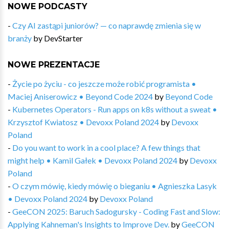
NOWE PODCASTY
-
Czy AI zastąpi juniorów? — co naprawdę zmienia się w
branży
by
DevStarter
NOWE PREZENTACJE
-
Życie po życiu - co jeszcze może robić programista •
Maciej Aniserowicz • Beyond Code 2024
by
Beyond Code
-
Kubernetes Operators​ - Run apps on k8s without a sweat •
Krzysztof Kwiatosz • Devoxx Poland 2024
by
Devoxx
Poland
-
Do you want to work in a cool place? A few things that
might help • Kamil Gałek • Devoxx Poland 2024
by
Devoxx
Poland
-
O czym mówię, kiedy mówię o bieganiu • Agnieszka Lasyk
• Devoxx Poland 2024
by
Devoxx Poland
-
GeeCON 2025: Baruch Sadogursky - Coding Fast and Slow:
Applying Kahneman's Insights to Improve Dev.
by
GeeCON