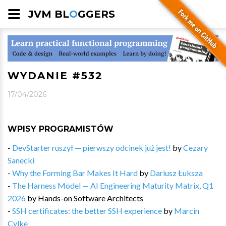
JVM BL
O
GGERS
WYDANIE #532
17/04/2026
WPISY PROGRAMISTÓW
-
DevStarter ruszył — pierwszy odcinek już jest!
by
Cezary
Sanecki
-
Why the Forming Bar Makes It Hard
by
Dariusz Łuksza
-
The Harness Model — AI Engineering Maturity Matrix, Q1
2026
by
Hands-on Software Architects
-
SSH certificates: the better SSH experience
by
Marcin
Cylke