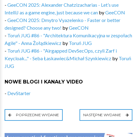
-
GeeCON 2025: Alexander Chatzizacharias - Let’s use
IntelliJ as a game engine, just because we can
by
GeeCON
-
GeeCON 2025: Dmytro Vyazelenko - Faster or better
designed? Choose any two!
by
GeeCON
-
Toruń JUG #86 - "Architektura Komunikacyjna w zespołach
Agile" - Anna Żołądkiewicz
by
Toruń JUG
-
Toruń JUG #86 - "Airgapped DevSecOps, czyli Zarf i
Keycloak..." - Seba Łaskawiec&Michał Szynkiewicz
by
Toruń
JUG
NOWE BLOGI I KANAŁY VIDEO
-
DevStarter
POPRZEDNIE WYDANIE
NASTĘPNE WYDANIE