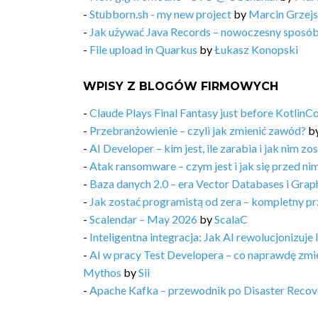
-
Stubborn.sh - my new project
by
Marcin Grzej
-
Jak używać Java Records – nowoczesny sposó
-
File upload in Quarkus
by
Łukasz Konopski
WPISY Z BLOGÓW FIRMOWYCH
-
Claude Plays Final Fantasy just before Kotlin
-
Przebranżowienie – czyli jak zmienić zawód?
b
-
AI Developer – kim jest, ile zarabia i jak nim zo
-
Atak ransomware – czym jest i jak się przed ni
-
Baza danych 2.0 – era Vector Databases i Gra
-
Jak zostać programistą od zera – kompletny p
-
Scalendar – May 2026
by
ScalaC
-
Inteligentna integracja: Jak AI rewolucjonizuje 
-
AI w pracy Test Developera – co naprawdę zmie
Mythos
by
Sii
-
Apache Kafka – przewodnik po Disaster Recove