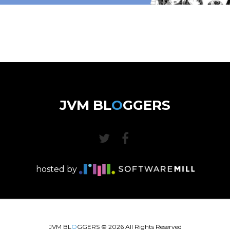
JVM BL
O
GGERS
hosted by
JVM BL
O
GGERS ©
2026
All Rights Reserved