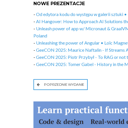
NOWE PREZENTACJE
-
Od edytora kodu do występu w galerii sztuki
-
AI Hangover: How to Approach AI Solutions t
-
Unleash power of app w/ Micronaut & GraalVM
Poland
-
Unleashing the power of Angular • Loïc Magn
-
GeeCON 2025: Maurice Naftalin - If Streams Ar
-
GeeCON 2025: Piotr Przybył - To RAG or not
-
GeeCON 2025: Tomer Gabel - History in the 
POPRZEDNIE WYDANIE