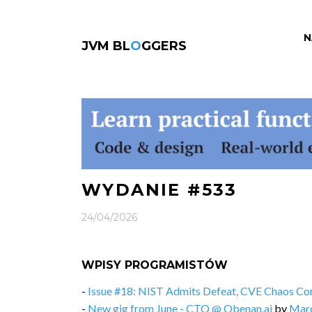
N
JVM BL
O
GGERS
WYDANIE #533
24/04/2026
WPISY PROGRAMISTÓW
-
Issue #18: NIST Admits Defeat, CVE Chaos Co
-
New gig from June - CTO @ Obenan.ai
by
Marc