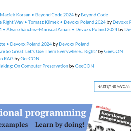
 • Maciek Korsan • Beyond Code 2024
by
Beyond Code
he Right Way • Tomasz Klimek • Devoxx Poland 2024
by
Devoxx 
 • Álvaro Sánchez-Mariscal Arnaiz • Devoxx Poland 2024
by
De
ette • Devoxx Poland 2024
by
Devoxx Poland
e So Great, Let's Use Them Everywhere... Right?
by
GeeCON
 to RAG
by
GeeCON
Making: On Computer Preservation
by
GeeCON
NASTĘPNE WYDAN