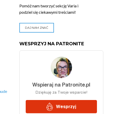
Pomóż nam tworzyć sekcję Varia i
podziel się ciekawymi treściami!
DAJ NAM ZNAĆ
WESPRZYJ NA PATRONITE
aude