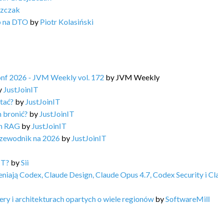
szczak
b na DTO
by
Piotr Kolasiński
Conf 2026 - JVM Weekly vol. 172
by
JVM Weekly
y
JustJoinIT
stać?
by
JustJoinIT
m bronić?
by
JustJoinIT
ph RAG
by
JustJoinIT
rzewodnik na 2026
by
JustJoinIT
IT?
by
Sii
niają Codex, Claude Design, Claude Opus 4.7, Codex Security i Cl
ry i architekturach opartych o wiele regionów
by
SoftwareMill