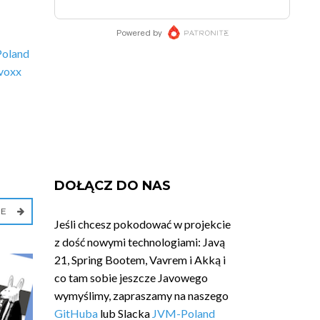
Poland
voxx
DOŁĄCZ DO NAS
IE
Jeśli chcesz pokodować w projekcie
z dość nowymi technologiami: Javą
21, Spring Bootem, Vavrem i Akką i
co tam sobie jeszcze Javowego
wymyślimy, zapraszamy na naszego
GitHuba
lub Slacka
JVM-Poland