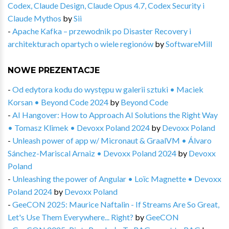
Codex, Claude Design, Claude Opus 4.7, Codex Security i
Claude Mythos
by
Sii
-
Apache Kafka – przewodnik po Disaster Recovery i
architekturach opartych o wiele regionów
by
SoftwareMill
NOWE PREZENTACJE
-
Od edytora kodu do występu w galerii sztuki • Maciek
Korsan • Beyond Code 2024
by
Beyond Code
-
AI Hangover: How to Approach AI Solutions the Right Way
• Tomasz Klimek • Devoxx Poland 2024
by
Devoxx Poland
-
Unleash power of app w/ Micronaut & GraalVM • Álvaro
Sánchez-Mariscal Arnaiz • Devoxx Poland 2024
by
Devoxx
Poland
-
Unleashing the power of Angular • Loïc Magnette • Devoxx
Poland 2024
by
Devoxx Poland
-
GeeCON 2025: Maurice Naftalin - If Streams Are So Great,
Let's Use Them Everywhere... Right?
by
GeeCON