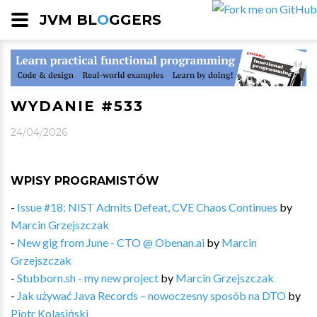
JVM BL
O
GGERS
WYDANIE #533
24/04/2026
WPISY PROGRAMISTÓW
-
Issue #18: NIST Admits Defeat, CVE Chaos Continues
by
Marcin Grzejszczak
-
New gig from June - CTO @ Obenan.ai
by
Marcin
Grzejszczak
-
Stubborn.sh - my new project
by
Marcin Grzejszczak
-
Jak używać Java Records – nowoczesny sposób na DTO
by
Piotr Kolasiński