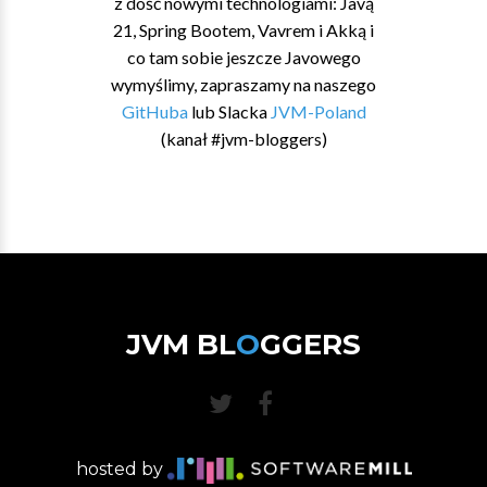
z dość nowymi technologiami: Javą
21, Spring Bootem, Vavrem i Akką i
co tam sobie jeszcze Javowego
wymyślimy, zapraszamy na naszego
GitHuba
lub Slacka
JVM-Poland
(kanał #jvm-bloggers)
JVM BL
O
GGERS
hosted by