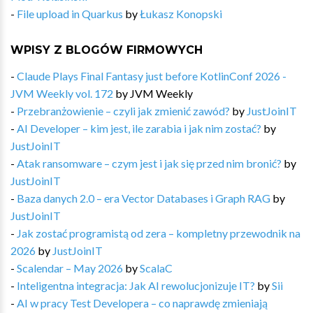
-
File upload in Quarkus
by
Łukasz Konopski
WPISY Z BLOGÓW FIRMOWYCH
-
Claude Plays Final Fantasy just before KotlinConf 2026 -
JVM Weekly vol. 172
by
JVM Weekly
-
Przebranżowienie – czyli jak zmienić zawód?
by
JustJoinIT
-
AI Developer – kim jest, ile zarabia i jak nim zostać?
by
JustJoinIT
-
Atak ransomware – czym jest i jak się przed nim bronić?
by
JustJoinIT
-
Baza danych 2.0 – era Vector Databases i Graph RAG
by
JustJoinIT
-
Jak zostać programistą od zera – kompletny przewodnik na
2026
by
JustJoinIT
-
Scalendar – May 2026
by
ScalaC
-
Inteligentna integracja: Jak AI rewolucjonizuje IT?
by
Sii
-
AI w pracy Test Developera – co naprawdę zmieniają