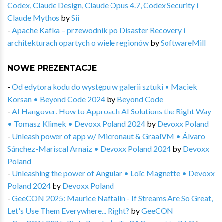
Codex, Claude Design, Claude Opus 4.7, Codex Security i
Claude Mythos
by
Sii
-
Apache Kafka – przewodnik po Disaster Recovery i
architekturach opartych o wiele regionów
by
SoftwareMill
NOWE PREZENTACJE
-
Od edytora kodu do występu w galerii sztuki • Maciek
Korsan • Beyond Code 2024
by
Beyond Code
-
AI Hangover: How to Approach AI Solutions the Right Way
• Tomasz Klimek • Devoxx Poland 2024
by
Devoxx Poland
-
Unleash power of app w/ Micronaut & GraalVM • Álvaro
Sánchez-Mariscal Arnaiz • Devoxx Poland 2024
by
Devoxx
Poland
-
Unleashing the power of Angular • Loïc Magnette • Devoxx
Poland 2024
by
Devoxx Poland
-
GeeCON 2025: Maurice Naftalin - If Streams Are So Great,
Let's Use Them Everywhere... Right?
by
GeeCON