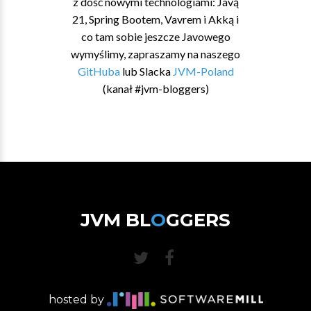
z dość nowymi technologiami: Javą
21, Spring Bootem, Vavrem i Akką i
co tam sobie jeszcze Javowego
wymyślimy, zapraszamy na naszego
GitHuba
lub Slacka
JVM-Poland
(kanał #jvm-bloggers)
JVM BL
O
GGERS
hosted by