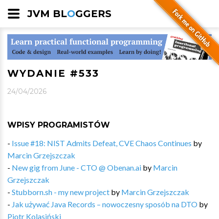
JVM BL
O
GGERS
WYDANIE #533
24/04/2026
WPISY PROGRAMISTÓW
-
Issue #18: NIST Admits Defeat, CVE Chaos Continues
by
Marcin Grzejszczak
-
New gig from June - CTO @ Obenan.ai
by
Marcin
Grzejszczak
-
Stubborn.sh - my new project
by
Marcin Grzejszczak
-
Jak używać Java Records – nowoczesny sposób na DTO
by
Piotr Kolasiński