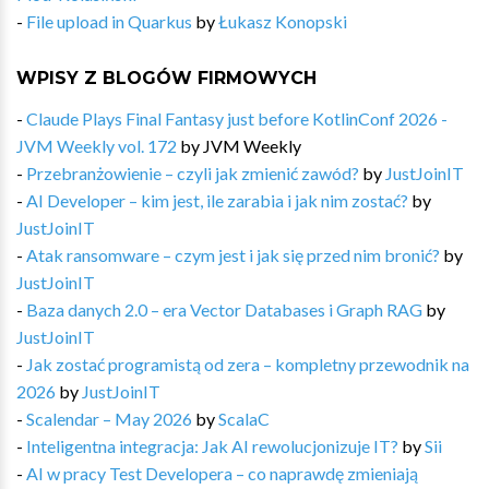
-
File upload in Quarkus
by
Łukasz Konopski
WPISY Z BLOGÓW FIRMOWYCH
-
Claude Plays Final Fantasy just before KotlinConf 2026 -
JVM Weekly vol. 172
by
JVM Weekly
-
Przebranżowienie – czyli jak zmienić zawód?
by
JustJoinIT
-
AI Developer – kim jest, ile zarabia i jak nim zostać?
by
JustJoinIT
-
Atak ransomware – czym jest i jak się przed nim bronić?
by
JustJoinIT
-
Baza danych 2.0 – era Vector Databases i Graph RAG
by
JustJoinIT
-
Jak zostać programistą od zera – kompletny przewodnik na
2026
by
JustJoinIT
-
Scalendar – May 2026
by
ScalaC
-
Inteligentna integracja: Jak AI rewolucjonizuje IT?
by
Sii
-
AI w pracy Test Developera – co naprawdę zmieniają