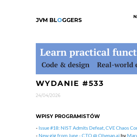
N
JVM BL
O
GGERS
WYDANIE #533
24/04/2026
WPISY PROGRAMISTÓW
-
Issue #18: NIST Admits Defeat, CVE Chaos Co
-
New gig from June - CTO @ Obenan.ai
by
Marc