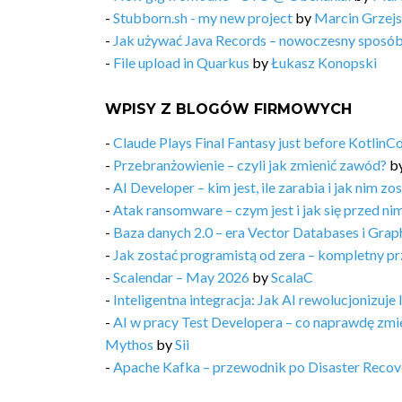
-
Stubborn.sh - my new project
by
Marcin Grzej
-
Jak używać Java Records – nowoczesny sposó
-
File upload in Quarkus
by
Łukasz Konopski
WPISY Z BLOGÓW FIRMOWYCH
-
Claude Plays Final Fantasy just before Kotlin
-
Przebranżowienie – czyli jak zmienić zawód?
b
-
AI Developer – kim jest, ile zarabia i jak nim zo
-
Atak ransomware – czym jest i jak się przed ni
-
Baza danych 2.0 – era Vector Databases i Gra
-
Jak zostać programistą od zera – kompletny p
-
Scalendar – May 2026
by
ScalaC
-
Inteligentna integracja: Jak AI rewolucjonizuje 
-
AI w pracy Test Developera – co naprawdę zmie
Mythos
by
Sii
-
Apache Kafka – przewodnik po Disaster Recove