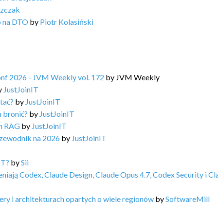
szczak
b na DTO
by
Piotr Kolasiński
Conf 2026 - JVM Weekly vol. 172
by
JVM Weekly
y
JustJoinIT
stać?
by
JustJoinIT
m bronić?
by
JustJoinIT
ph RAG
by
JustJoinIT
rzewodnik na 2026
by
JustJoinIT
IT?
by
Sii
niają Codex, Claude Design, Claude Opus 4.7, Codex Security i Cl
ry i architekturach opartych o wiele regionów
by
SoftwareMill