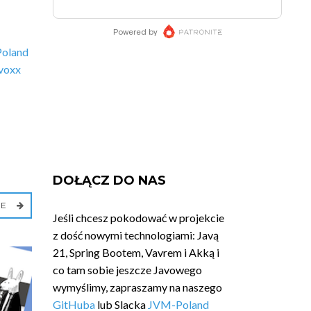
Poland
voxx
DOŁĄCZ DO NAS
IE
Jeśli chcesz pokodować w projekcie
z dość nowymi technologiami: Javą
21, Spring Bootem, Vavrem i Akką i
co tam sobie jeszcze Javowego
wymyślimy, zapraszamy na naszego
GitHuba
lub Slacka
JVM-Poland