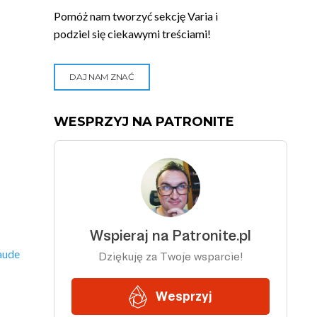
Pomóż nam tworzyć sekcję Varia i
podziel się ciekawymi treściami!
DAJ NAM ZNAĆ
WESPRZYJ NA PATRONITE
aude