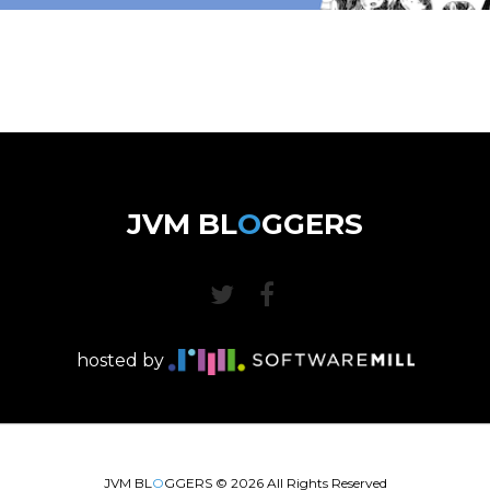
JVM BL
O
GGERS
hosted by
JVM BL
O
GGERS ©
2026
All Rights Reserved