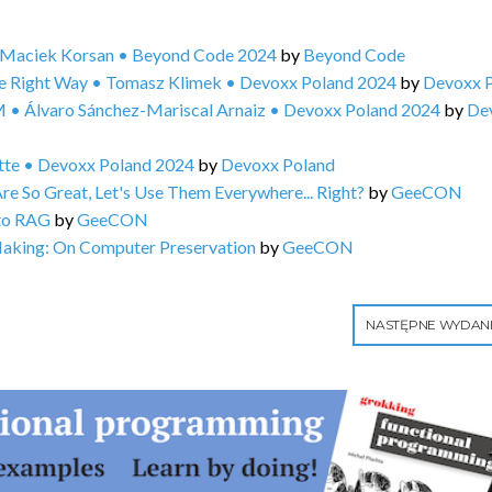
 • Maciek Korsan • Beyond Code 2024
by
Beyond Code
he Right Way • Tomasz Klimek • Devoxx Poland 2024
by
Devoxx 
 • Álvaro Sánchez-Mariscal Arnaiz • Devoxx Poland 2024
by
De
ette • Devoxx Poland 2024
by
Devoxx Poland
e So Great, Let's Use Them Everywhere... Right?
by
GeeCON
 to RAG
by
GeeCON
Making: On Computer Preservation
by
GeeCON
NASTĘPNE WYDAN