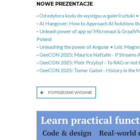
NOWE PREZENTACJE
-
Od edytora kodu do występu w galerii sztuki
-
AI Hangover: How to Approach AI Solutions t
-
Unleash power of app w/ Micronaut & GraalVM
Poland
-
Unleashing the power of Angular • Loïc Magn
-
GeeCON 2025: Maurice Naftalin - If Streams Ar
-
GeeCON 2025: Piotr Przybył - To RAG or not
-
GeeCON 2025: Tomer Gabel - History in the 
POPRZEDNIE WYDANIE