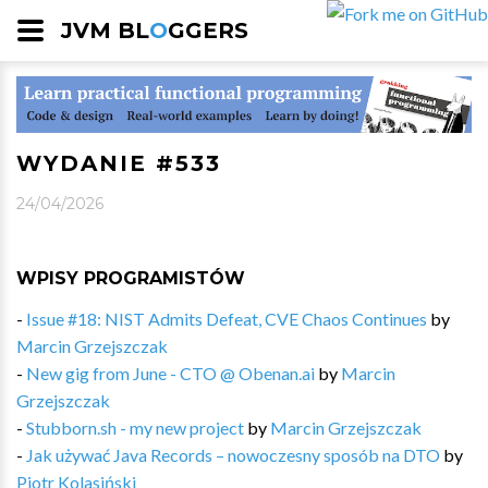
JVM BL
O
GGERS
WYDANIE #533
24/04/2026
WPISY PROGRAMISTÓW
-
Issue #18: NIST Admits Defeat, CVE Chaos Continues
by
Marcin Grzejszczak
-
New gig from June - CTO @ Obenan.ai
by
Marcin
Grzejszczak
-
Stubborn.sh - my new project
by
Marcin Grzejszczak
-
Jak używać Java Records – nowoczesny sposób na DTO
by
Piotr Kolasiński