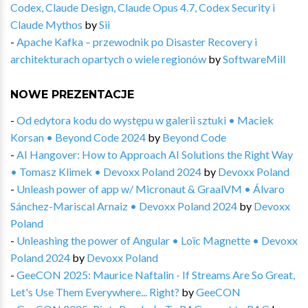
Codex, Claude Design, Claude Opus 4.7, Codex Security i
Claude Mythos
by
Sii
-
Apache Kafka – przewodnik po Disaster Recovery i
architekturach opartych o wiele regionów
by
SoftwareMill
NOWE PREZENTACJE
-
Od edytora kodu do występu w galerii sztuki • Maciek
Korsan • Beyond Code 2024
by
Beyond Code
-
AI Hangover: How to Approach AI Solutions the Right Way
• Tomasz Klimek • Devoxx Poland 2024
by
Devoxx Poland
-
Unleash power of app w/ Micronaut & GraalVM • Álvaro
Sánchez-Mariscal Arnaiz • Devoxx Poland 2024
by
Devoxx
Poland
-
Unleashing the power of Angular • Loïc Magnette • Devoxx
Poland 2024
by
Devoxx Poland
-
GeeCON 2025: Maurice Naftalin - If Streams Are So Great,
Let's Use Them Everywhere... Right?
by
GeeCON