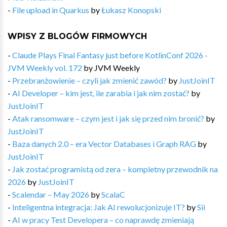
-
File upload in Quarkus
by
Łukasz Konopski
WPISY Z BLOGÓW FIRMOWYCH
-
Claude Plays Final Fantasy just before KotlinConf 2026 -
JVM Weekly vol. 172
by
JVM Weekly
-
Przebranżowienie – czyli jak zmienić zawód?
by
JustJoinIT
-
AI Developer – kim jest, ile zarabia i jak nim zostać?
by
JustJoinIT
-
Atak ransomware – czym jest i jak się przed nim bronić?
by
JustJoinIT
-
Baza danych 2.0 – era Vector Databases i Graph RAG
by
JustJoinIT
-
Jak zostać programistą od zera – kompletny przewodnik na
2026
by
JustJoinIT
-
Scalendar – May 2026
by
ScalaC
-
Inteligentna integracja: Jak AI rewolucjonizuje IT?
by
Sii
-
AI w pracy Test Developera – co naprawdę zmieniają