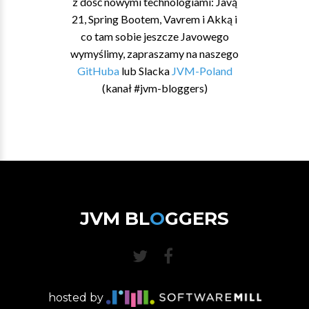
z dość nowymi technologiami: Javą
21, Spring Bootem, Vavrem i Akką i
co tam sobie jeszcze Javowego
wymyślimy, zapraszamy na naszego
GitHuba
lub Slacka
JVM-Poland
(kanał #jvm-bloggers)
JVM BL
O
GGERS
hosted by