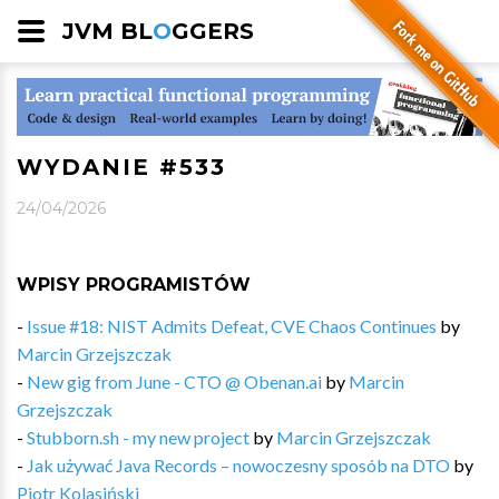
JVM BL
O
GGERS
WYDANIE #533
24/04/2026
WPISY PROGRAMISTÓW
-
Issue #18: NIST Admits Defeat, CVE Chaos Continues
by
Marcin Grzejszczak
-
New gig from June - CTO @ Obenan.ai
by
Marcin
Grzejszczak
-
Stubborn.sh - my new project
by
Marcin Grzejszczak
-
Jak używać Java Records – nowoczesny sposób na DTO
by
Piotr Kolasiński