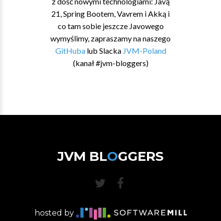
z dość nowymi technologiami: Javą
21, Spring Bootem, Vavrem i Akką i
co tam sobie jeszcze Javowego
wymyślimy, zapraszamy na naszego
GitHuba
lub Slacka
JVM-Poland
(kanał #jvm-bloggers)
JVM BL
O
GGERS
hosted by