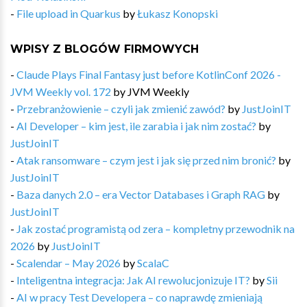
-
File upload in Quarkus
by
Łukasz Konopski
WPISY Z BLOGÓW FIRMOWYCH
-
Claude Plays Final Fantasy just before KotlinConf 2026 -
JVM Weekly vol. 172
by
JVM Weekly
-
Przebranżowienie – czyli jak zmienić zawód?
by
JustJoinIT
-
AI Developer – kim jest, ile zarabia i jak nim zostać?
by
JustJoinIT
-
Atak ransomware – czym jest i jak się przed nim bronić?
by
JustJoinIT
-
Baza danych 2.0 – era Vector Databases i Graph RAG
by
JustJoinIT
-
Jak zostać programistą od zera – kompletny przewodnik na
2026
by
JustJoinIT
-
Scalendar – May 2026
by
ScalaC
-
Inteligentna integracja: Jak AI rewolucjonizuje IT?
by
Sii
-
AI w pracy Test Developera – co naprawdę zmieniają