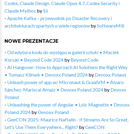
Codex, Claude Design, Claude Opus 4.7, Codex Security i
Claude Mythos
by
Sii
-
Apache Kafka – przewodnik po Disaster Recovery i
architekturach opartych o wiele regionów
by
SoftwareMill
NOWE PREZENTACJE
-
Od edytora kodu do występu w galerii sztuki • Maciek
Korsan • Beyond Code 2024
by
Beyond Code
-
AI Hangover: How to Approach AI Solutions the Right Way
• Tomasz Klimek • Devoxx Poland 2024
by
Devoxx Poland
-
Unleash power of app w/ Micronaut & GraalVM • Álvaro
Sánchez-Mariscal Arnaiz • Devoxx Poland 2024
by
Devoxx
Poland
-
Unleashing the power of Angular • Loïc Magnette • Devoxx
Poland 2024
by
Devoxx Poland
-
GeeCON 2025: Maurice Naftalin - If Streams Are So Great,
Let's Use Them Everywhere... Right?
by
GeeCON